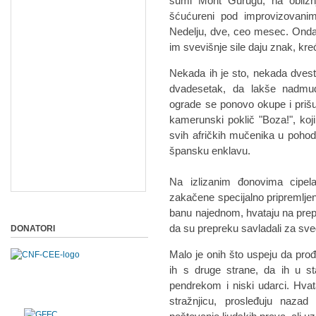
šumi Mont Gurugu, na obližnjo
šćućureni pod improvizovanim 
Nedelju, dve, ceo mesec. Onda,
im svevišnje sile daju znak, kr
Nekada ih je sto, nekada dvest
dvadesetak, da lakše nadmud
ograde se ponovo okupe i prišun
kamerunski poklič "Boza!", koji
svih afričkih mučenika u pohodu
špansku enklavu.
Na izlizanim đonovima cipela
zakačene specijalno pripremljen
banu najednom, hvataju na prepa
da su prepreku savladali za sve
DONATORI
Malo je onih što uspeju da prođ
ih s druge strane, da ih u sta
pendrekom i niski udarci. Hvat
stražnjicu, prosleđuju naza