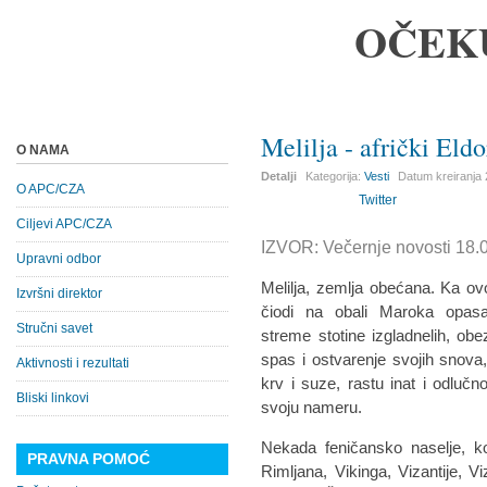
OČEK
Melilja - afrički Eld
O NAMA
Detalji
Kategorija:
Vesti
Datum kreiranja
O APC/CZA
Twitter
Ciljevi APC/CZA
IZVOR: Večernje novosti 18.
Upravni odbor
Melilja, zemlja obećana. Ka ov
Izvršni direktor
čiodi na obali Maroka opa
Stručni savet
streme stotine izgladnelih, obe
spas i ostvarenje svojih snova,
Aktivnosti i rezultati
krv i suze, rastu inat i odlučno
Bliski linkovi
svoju nameru.
Nekada feničansko naselje, koj
PRAVNA POMOĆ
Rimljana, Vikinga, Vizantije, V