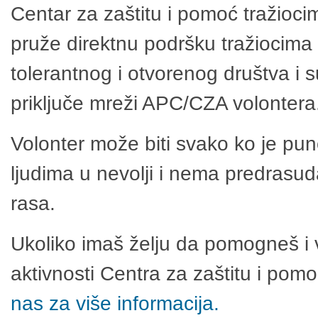
Centar za zaštitu i pomoć tražioci
pruže direktnu podršku tražiocima 
tolerantnog i otvorenog društva i 
priključe mreži APC/CZA volontera
Volonter može biti svako ko je pu
ljudima u nevolji i nema predrasuda
rasa.
Ukoliko imaš želju da pomogneš i 
aktivnosti Centra za zaštitu i po
nas za više informacija.