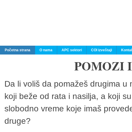
Početna strana
O nama
APC sektori
COI izveštaji
Konta
POMOZI 
Da li voliš da pomažeš drugima u n
koji beže od rata i nasilja, a koji 
slobodno vreme koje imaš provedeš
druge?