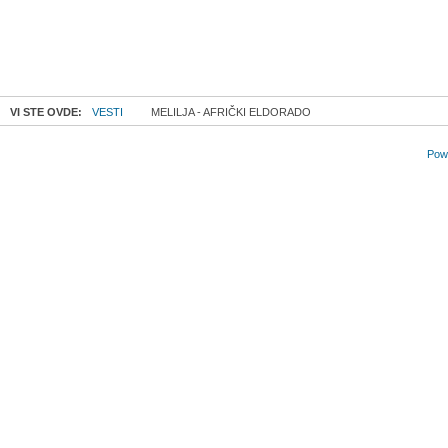
VI STE OVDE:
VESTI
MELILJA - AFRIČKI ELDORADO
Powe