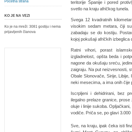
Početna strana
teritorije Španije i pored pro
svetlo na kraju afričkog tunela.
KO JE NA VEZI
Svega 12 kvadratnih kilometa
visokim sedam metara, čiji su
Ko je na mreži: 3081 gostiju i nema
prijavljenih članova
zabadaju se do kostiju. Postav
kojoj pokušaji afričkih izbeglica
Ratni vihori, porast islams
izgladnelost, opšta beda i pot
nagone da okušaju sreću, jedinu
zaigraju. Na put neizvesnosti, s
Obale Slonovače, Sirije, Libije,
neki mesecima, a ima onih čije p
Iscrpljeni i dehidrirani, bez 
ilegalno prelaze granice, prose
oluje i linije sukoba. Opljačkani
vodiče. Priča se, po glavi 3.000
Sve, na kraju, ipak čeka isti fi