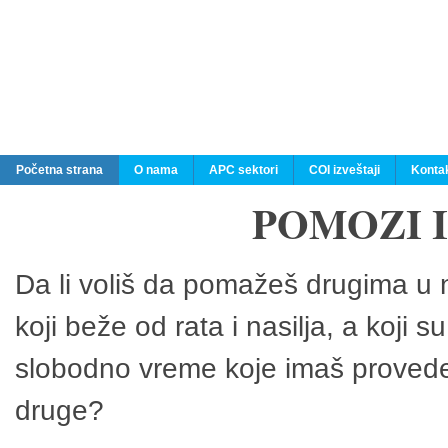
Početna strana
O nama
APC sektori
COI izveštaji
Konta
POMOZI 
Da li voliš da pomažeš drugima u n
koji beže od rata i nasilja, a koji 
slobodno vreme koje imaš provedeš
druge?