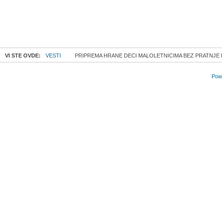
VI STE OVDE:
VESTI
PRIPREMA HRANE DECI MALOLETNICIMA BEZ PRATNJE
Powe