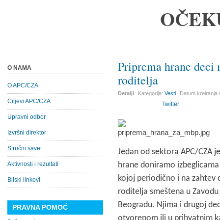
OČEK
Priprema hrane deci 
O NAMA
roditelja
O APC/CZA
Detalji
Kategorija:
Vesti
Datum kreiranja
Ciljevi APC/CZA
Twitter
Upravni odbor
Izvršni direktor
Stručni savet
Jedan od sektora APC/CZA je 
Aktivnosti i rezultati
hrane doniramo izbeglicama
kojoj periodično i na zahtev
Bliski linkovi
roditelja smeštena u Zavodu 
Beogradu. Njima i drugoj dec
PRAVNA POMOĆ
otvorenom ili u prihvatnim 