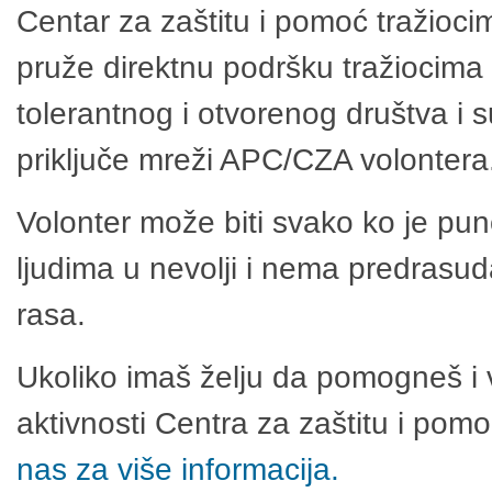
Centar za zaštitu i pomoć tražioci
pruže direktnu podršku tražiocima 
tolerantnog i otvorenog društva i 
priključe mreži APC/CZA volontera
Volonter može biti svako ko je pu
ljudima u nevolji i nema predrasuda
rasa.
Ukoliko imaš želju da pomogneš i 
aktivnosti Centra za zaštitu i po
nas za više informacija.