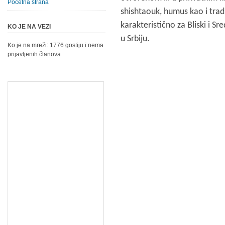
Početna strana
shishtaouk, humus kao i tra
karakteristično za Bliski i Sr
KO JE NA VEZI
u Srbiju.
Ko je na mreži: 1776 gostiju i nema
prijavljenih članova