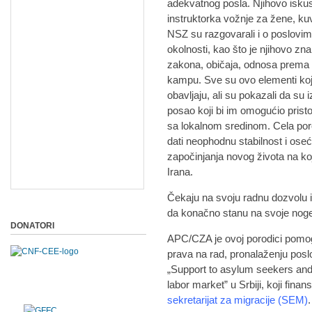
adekvatnog posla. Njihovo iskust
instruktorka vožnje za žene, k
NSZ su razgovarali i o poslovima 
okolnosti, kao što je njihovo zn
zakona, običaja, odnosa prema p
kampu. Sve su ovo elementi koji
obavljaju, ali su pokazali da su 
posao koji bi im omogućio pristoj
sa lokalnom sredinom. Cela por
dati neophodnu stabilnost i oseć
započinjanja novog života na koj
Irana.
Čekaju na svoju radnu dozvolu i
da konačno stanu na svoje noge
DONATORI
APC/CZA je ovoj porodici pomoga
prava na rad, pronalaženju posl
„Support to asylum seekers and 
labor market” u Srbiji, koji fin
sekretarijat za migracije (SEM)
.