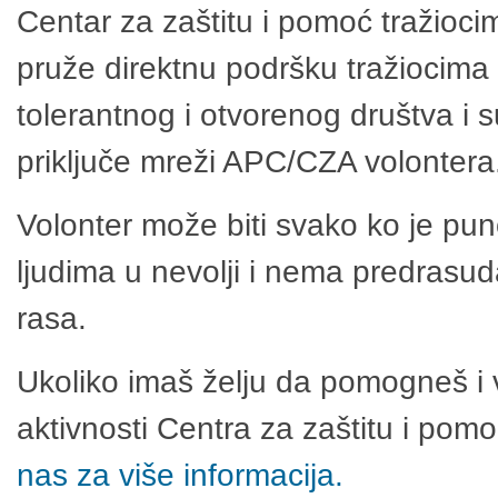
Centar za zaštitu i pomoć tražioci
pruže direktnu podršku tražiocima 
tolerantnog i otvorenog društva i 
priključe mreži APC/CZA volontera
Volonter može biti svako ko je pu
ljudima u nevolji i nema predrasuda
rasa.
Ukoliko imaš želju da pomogneš i 
aktivnosti Centra za zaštitu i po
nas za više informacija.