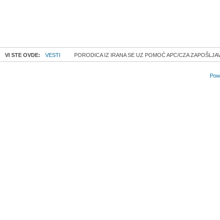
VI STE OVDE:
VESTI
PORODICA IZ IRANA SE UZ POMOĆ APC/CZA ZAPOŠLJAV
Powe