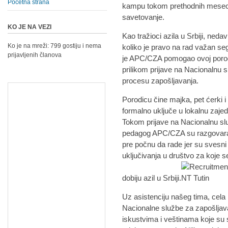
Početna strana
kampu tokom prethodnih meseci,
savetovanje.
KO JE NA VEZI
Kao tražioci azila u Srbiji, neda
Ko je na mreži: 799 gostiju i nema
koliko je pravo na rad važan seg
prijavljenih članova
je APC/CZA pomogao ovoj porodi
prilikom prijave na Nacionalnu s
procesu zapošljavanja.
Porodicu čine majka, pet ćerki i 
formalno uključe u lokalnu zaje
Tokom prijave na Nacionalnu služ
pedagog APC/CZA su razgovarali
pre počnu da rade jer su svesni
uključivanja u društvo za koje s
dobiju azil u Srbiji.
Uz asistenciju našeg tima, cela
Nacionalne službe za zapošljav
iskustvima i veštinama koje su s