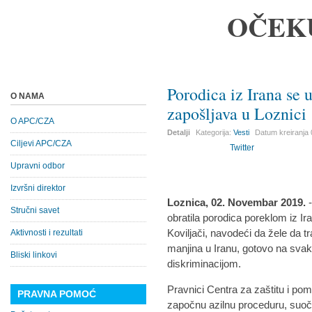
OČEK
Porodica iz Irana s
O NAMA
zapošljava u Loznici
O APC/CZA
Detalji
Kategorija:
Vesti
Datum kreiranja
Ciljevi APC/CZA
Twitter
Upravni odbor
Izvršni direktor
Loznica, 02. Novembar 2019.
Stručni savet
obratila porodica poreklom iz Ir
Koviljači, navodeći da žele da t
Aktivnosti i rezultati
manjina u Iranu, gotovo na sva
Bliski linkovi
diskriminacijom.
Pravnici Centra za zaštitu i po
PRAVNA POMOĆ
započnu azilnu proceduru, suoč