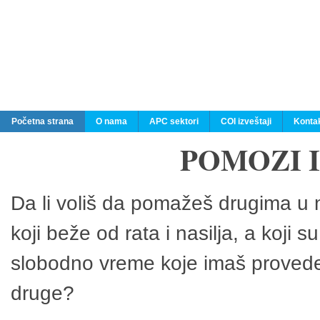
Početna strana
O nama
APC sektori
COI izveštaji
Konta
POMOZI 
Da li voliš da pomažeš drugima u n
koji beže od rata i nasilja, a koji 
slobodno vreme koje imaš provedeš
druge?