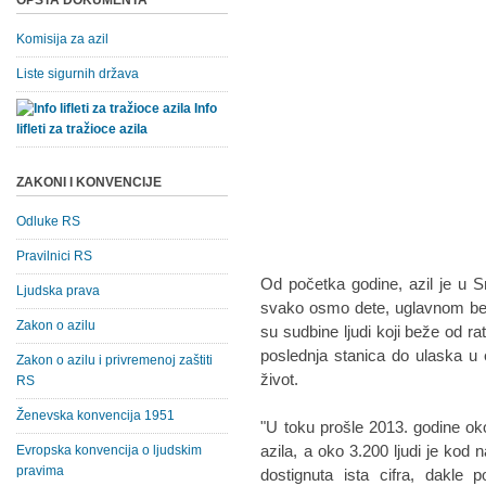
OPŠTA DOKUMENTA
Komisija za azil
Liste sigurnih država
Info
lifleti za tražioce azila
ZAKONI I KONVENCIJE
Odluke RS
Pravilnici RS
Od početka godine, azil je u Srbi
Ljudska prava
svako osmo dete, uglavnom bez p
Zakon o azilu
su sudbine ljudi koji beže od ra
poslednja stanica do ulaska u 
Zakon o azilu i privremenoj zaštiti
život.
RS
Ženevska konvencija 1951
"U toku prošle 2013. godine oko 
azila, a oko 3.200 ljudi je kod
Evropska konvencija o ljudskim
pravima
dostignuta ista cifra, dakle 