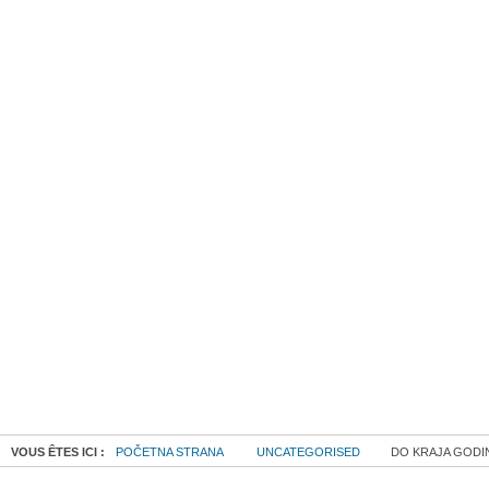
VOUS ÊTES ICI :
POČETNA STRANA
UNCATEGORISED
DO KRAJA GODINE