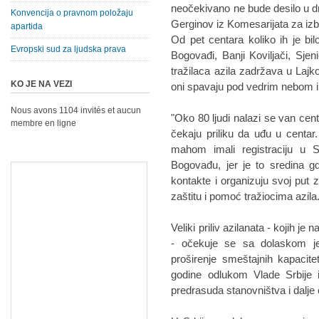
neočekivano ne bude desilo u dr
Konvencija o pravnom položaju
Gerginov iz Komesarijata za izbe
apartida
Od pet centara koliko ih je bil
Evropski sud za ljudska prava
Bogovađi, Banji Koviljači, Sjeni
tražilaca azila zadržava u Lajk
KO JE NA VEZI
oni spavaju pod vedrim nebom i
Nous avons 1104 invités et aucun
"Oko 80 ljudi nalazi se van cent
membre en ligne
čekaju priliku da uđu u centar.
mahom imali registraciju u Sj
Bogovađu, jer je to sredina 
kontakte i organizuju svoj put 
zaštitu i pomoć tražiocima azila
Veliki priliv azilanata - kojih je 
- očekuje se sa dolaskom jes
proširenje smeštajnih kapacit
godine odlukom Vlade Srbije 
predrasuda stanovništva i dalje 