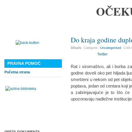
OČEK
Do kraja godine duplo
Détails
Catégorie :
Uncategorised
Créé 
Twitter
PRAVNA POMOĆ
Rat i siromaštvo, ali i borba z
Početna strana
godine doveli oko pet hiljada ljudi
smešteni u nekom od pet objeka
poplava, jedan od centara koji je
a zabrinjavajuće je to što će d
upozoravaju nadležne institucije