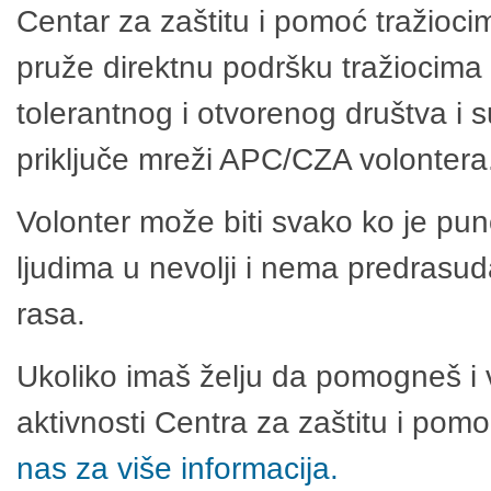
Centar za zaštitu i pomoć tražioci
pruže direktnu podršku tražiocima 
tolerantnog i otvorenog društva i 
priključe mreži APC/CZA volontera
Volonter može biti svako ko je pu
ljudima u nevolji i nema predrasuda
rasa.
Ukoliko imaš želju da pomogneš i 
aktivnosti Centra za zaštitu i po
nas za više informacija.