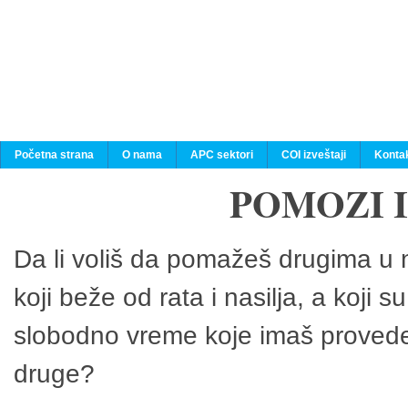
Početna strana
O nama
APC sektori
COI izveštaji
Konta
POMOZI 
Da li voliš da pomažeš drugima u n
koji beže od rata i nasilja, a koji 
slobodno vreme koje imaš provedeš
druge?