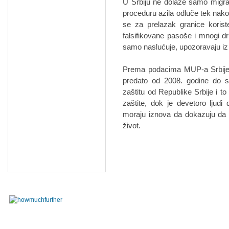
U Srbiju ne dolaze samo migrant
proceduru azila odluče tek nakon š
se za prelazak granice koriste
falsifikovane pasoše i mnogi dru
samo naslućuje, upozoravaju iz
Prema podacima MUP-a Srbije, 
predato od 2008. godine do s
zaštitu od Republike Srbije i to
zaštite, dok je devetoro ljudi 
moraju iznova da dokazuju da i
život.