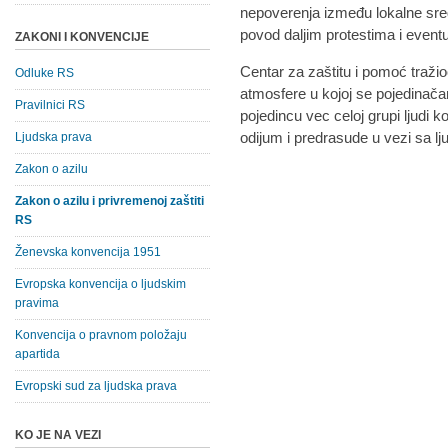
nepoverenja između lokalne sredi
povod daljim protestima i even
ZAKONI I KONVENCIJE
Centar za zaštitu i pomoć traži
Odluke RS
atmosfere u kojoj se pojedinača
Pravilnici RS
pojedincu vec celoj grupi ljudi koj
odijum i predrasude u vezi sa lju
Ljudska prava
Zakon o azilu
Zakon o azilu i privremenoj zaštiti
RS
Ženevska konvencija 1951
Evropska konvencija o ljudskim
pravima
Konvencija o pravnom položaju
apartida
Evropski sud za ljudska prava
KO JE NA VEZI