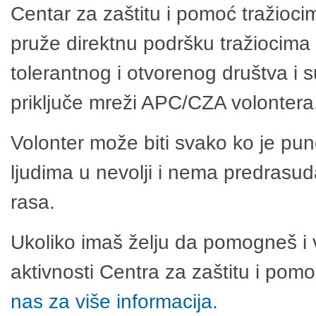
Centar za zaštitu i pomoć tražioci
pruže direktnu podršku tražiocima 
tolerantnog i otvorenog društva i 
priključe mreži APC/CZA volontera
Volonter može biti svako ko je pu
ljudima u nevolji i nema predrasuda
rasa.
Ukoliko imaš želju da pomogneš i 
aktivnosti Centra za zaštitu i po
nas za više informacija.