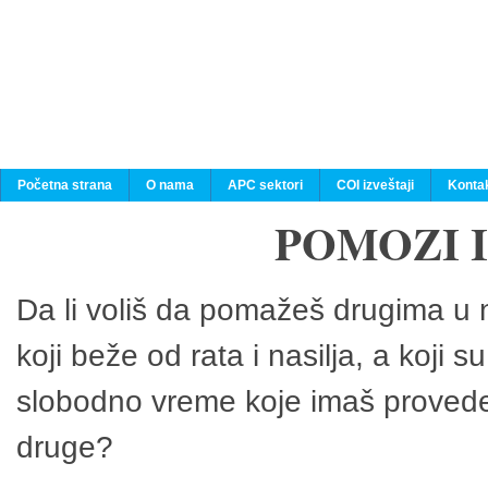
Početna strana
O nama
APC sektori
COI izveštaji
Konta
POMOZI 
Da li voliš da pomažeš drugima u n
koji beže od rata i nasilja, a koji 
slobodno vreme koje imaš provedeš
druge?