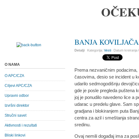
OČEK
BANJA KOVILJAČA, 
Detalji
Kategorija:
Vesti
Datum kreiranja
O NAMA
Prema nezvaničnim podacima, u
O APC/CZA
časovima, desio se incident u ko
udarilo sedmogodišnju devojčic
Ciljevi APC/CZA
gde je posle pregleda puštena k
Upravni odbor
joj je ponudilo navedeno lice a p
udarac u predelu glave. Sam spo
Izvršni direktor
gradjana i blokiranjem puta Banj
Stručni savet
centra za azil i smeštanja strana
sredinu.
Aktivnosti i rezultati
Bliski linkovi
Ovaj nemili događaj ima za posl