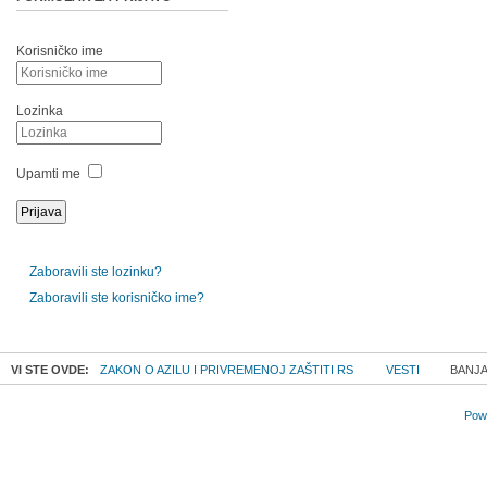
Korisničko ime
Lozinka
Upamti me
Zaboravili ste lozinku?
Zaboravili ste korisničko ime?
VI STE OVDE:
ZAKON O AZILU I PRIVREMENOJ ZAŠTITI RS
VESTI
BANJA 
Powe