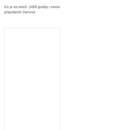
Ko je na mreži: 2489 gostiju i nema
prijavljenih članova