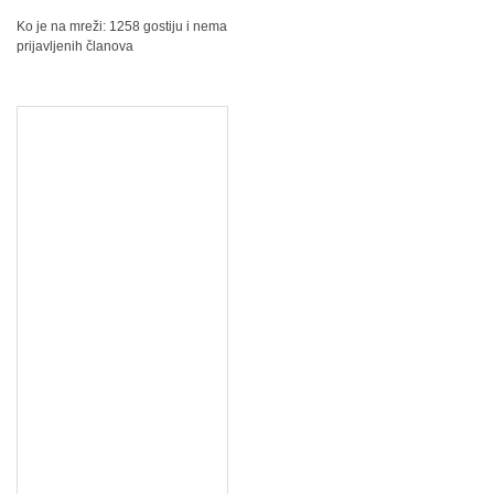
Ko je na mreži: 1258 gostiju i nema
prijavljenih članova