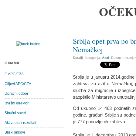
OČEK
Srbija opet prva po b
Nemačkoj
Detalji
Kategorija:
Vesti
Datum kreiranja
O NAMA
O APC/CZA
Srbija je u januaru 2014.godin
zahteva za azil u Nemačkoj,
Ciljevi APC/CZA
služba za migracije i izbeglice
Upravni odbor
saopštilo Ministarstvo unutrašnj
Izvršni direktor
Od ukupno 14 463 podnetih za
Stručni savet
godine, građani Srbije su podne
je 777 ponovljenih zahteva.
Aktivnosti i rezultati
Bliski linkovi
Srbija je i decembru 2013.god