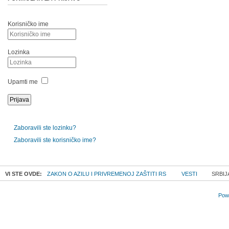
Korisničko ime
Lozinka
Upamti me
Zaboravili ste lozinku?
Zaboravili ste korisničko ime?
VI STE OVDE:
ZAKON O AZILU I PRIVREMENOJ ZAŠTITI RS
VESTI
SRBIJ
Powe