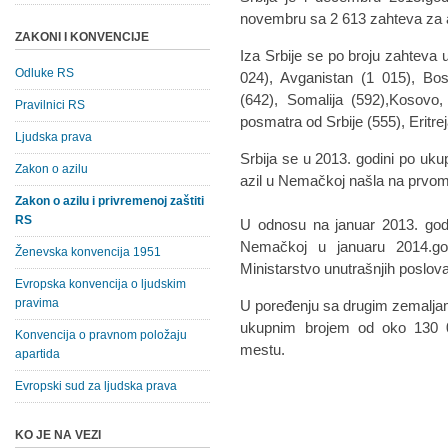
novembru sa 2 613 zahteva za a
ZAKONI I KONVENCIJE
Iza Srbije se po broju zahteva u
Odluke RS
024), Avganistan (1 015), Bo
(642), Somalija (592),Kosovo,
Pravilnici RS
posmatra od Srbije (555), Eritrej
Ljudska prava
Srbija se u 2013. godini po uku
Zakon o azilu
azil u Nemačkoj našla na prvo
Zakon o azilu i privremenoj zaštiti
RS
U odnosu na januar 2013. godi
Nemačkoj u januaru 2014.go
Ženevska konvencija 1951
Ministarstvo unutrašnjih poslo
Evropska konvencija o ljudskim
pravima
U poređenju sa drugim zemalja
ukupnim brojem od oko 130 0
Konvencija o pravnom položaju
mestu.
apartida
Evropski sud za ljudska prava
KO JE NA VEZI