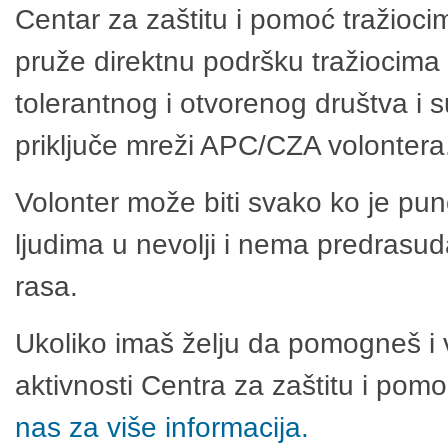
Centar za zaštitu i pomoć tražioci
pruže direktnu podršku tražiocima 
tolerantnog i otvorenog društva i 
priključe mreži APC/CZA volontera
Volonter može biti svako ko je pu
ljudima u nevolji i nema predrasuda
rasa.
Ukoliko imaš želju da pomogneš i 
aktivnosti Centra za zaštitu i po
nas za više informacija.