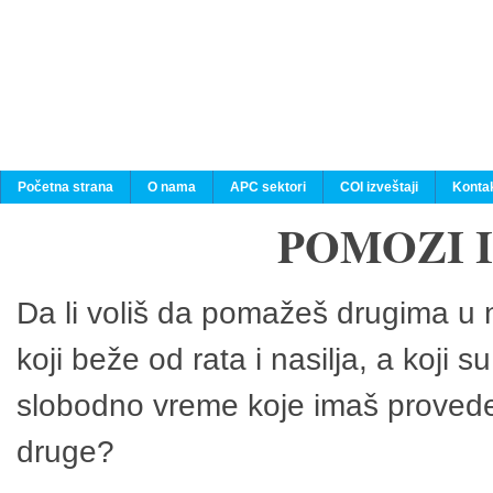
Početna strana
O nama
APC sektori
COI izveštaji
Konta
POMOZI 
Da li voliš da pomažeš drugima u n
koji beže od rata i nasilja, a koji 
slobodno vreme koje imaš provedeš
druge?