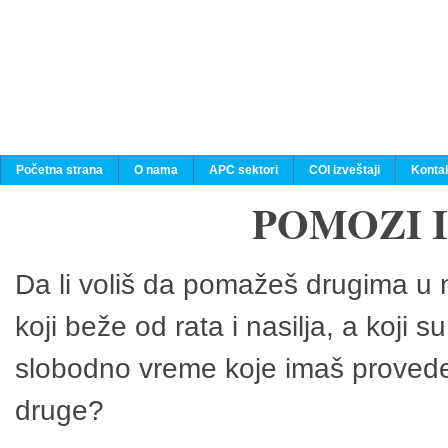
Početna strana
O nama
APC sektori
COI izveštaji
Konta
POMOZI 
Da li voliš da pomažeš drugima u n
koji beže od rata i nasilja, a koji 
slobodno vreme koje imaš provedeš
druge?