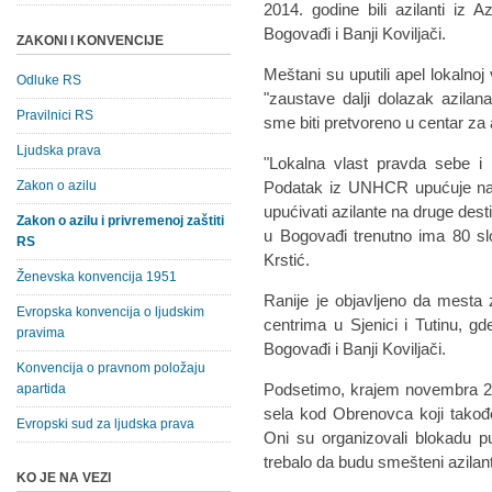
2014. godine bili azilanti iz A
Bogovađi i Banji Koviljači.
ZAKONI I KONVENCIJE
Meštani su uputili apel lokalnoj
Odluke RS
"zaustave dalji dolazak azilan
Pravilnici RS
sme biti pretvoreno u centar za 
Ljudska prava
"Lokalna vlast pravda sebe i 
Zakon o azilu
Podatak iz UNHCR upućuje na 
upućivati azilante na druge des
Zakon o azilu i privremenoj zaštiti
u Bogovađi trenutno ima 80 sl
RS
Krstić.
Ženevska konvencija 1951
Ranije je objavljeno da mesta
Evropska konvencija o ljudskim
centrima u Sjenici i Tutinu, gd
pravima
Bogovađi i Banji Koviljači.
Konvencija o pravnom položaju
Podsetimo, krajem novembra 20
apartida
sela kod Obrenovca koji takođe
Evropski sud za ljudska prava
Oni su organizovali blokadu pu
trebalo da budu smešteni azilant
KO JE NA VEZI