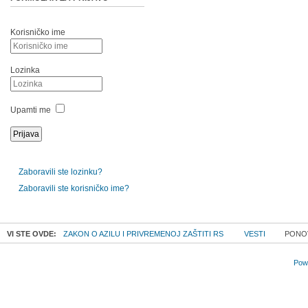
Korisničko ime
Lozinka
Upamti me
Zaboravili ste lozinku?
Zaboravili ste korisničko ime?
VI STE OVDE:
ZAKON O AZILU I PRIVREMENOJ ZAŠTITI RS
VESTI
PONOV
Powe