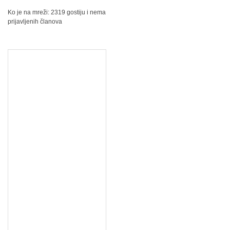
Ko je na mreži: 2319 gostiju i nema
prijavljenih članova