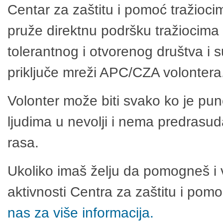
Centar za zaštitu i pomoć tražioci
pruže direktnu podršku tražiocima 
tolerantnog i otvorenog društva i 
priključe mreži APC/CZA volontera
Volonter može biti svako ko je pu
ljudima u nevolji i nema predrasuda
rasa.
Ukoliko imaš želju da pomogneš i 
aktivnosti Centra za zaštitu i po
nas za više informacija.