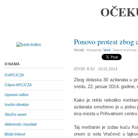
OČEK
Ponovo protest zbog 
Detalji
Kategorija:
Vesti
Datum kreiranja
O NAMA
IZVOR: B 92 20.01.2014.
O APC/CZA
Zbog dolaska 30 azilanata u pr
Ciljevi APC/CZA
sredu, 22. januar 2014. godine, n
Upravni odbor
Kako je reklo nekoliko meštana
Izvršni direktor
azilanata smešteno je u jednu p
ima mesta u Prihvatnom centru
Stručni savet
Aktivnosti i rezultati
Taj meštanin je izdao kuću Ko
onom iz sela Vračević u lajko
Bliski linkovi