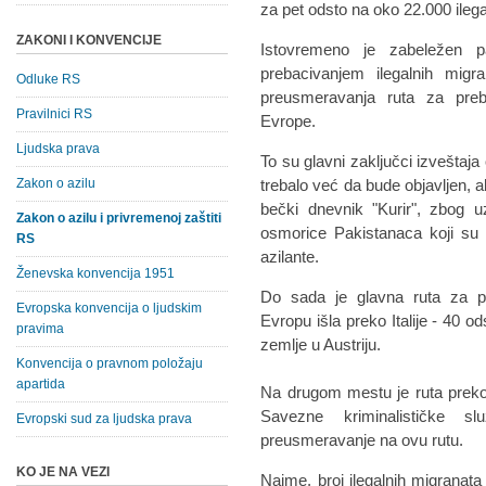
za pet odsto na oko 22.000 ileg
ZAKONI I KONVENCIJE
Istovremeno je zabeležen
prebacivanjem ilegalnih mig
Odluke RS
preusmeravanja ruta za preba
Pravilnici RS
Evrope.
Ljudska prava
To su glavni zaključci izveštaja
Zakon o azilu
trebalo već da bude objavljen, al
bečki dnevnik "Kurir", zbog uza
Zakon o azilu i privremenoj zaštiti
osmorice Pakistanaca koji su 
RS
azilante.
Ženevska konvencija 1951
Do sada je glavna ruta za pr
Evropska konvencija o ljudskim
Evropu išla preko Italije - 40 o
pravima
zemlje u Austriju.
Konvencija o pravnom položaju
apartida
Na drugom mestu je ruta preko 
Savezne kriminalističke sl
Evropski sud za ljudska prava
preusmeravanje na ovu rutu.
KO JE NA VEZI
Naime, broj ilegalnih migranata 