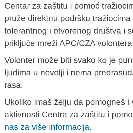
Centar za zaštitu i pomoć tražioci
pruže direktnu podršku tražiocima 
tolerantnog i otvorenog društva i 
priključe mreži APC/CZA volontera
Volonter može biti svako ko je pu
ljudima u nevolji i nema predrasuda
rasa.
Ukoliko imaš želju da pomogneš i 
aktivnosti Centra za zaštitu i po
nas za više informacija.