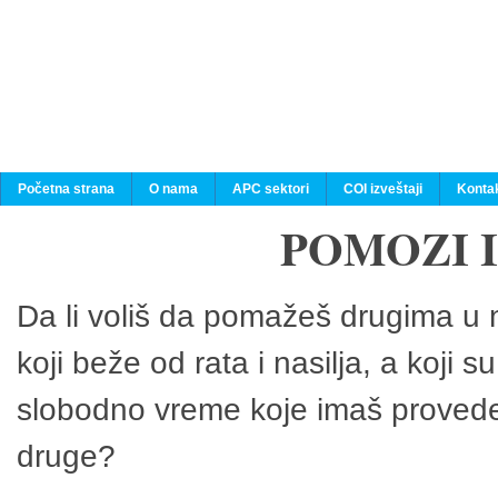
Početna strana
O nama
APC sektori
COI izveštaji
Konta
POMOZI 
Da li voliš da pomažeš drugima u n
koji beže od rata i nasilja, a koji 
slobodno vreme koje imaš provedeš
druge?