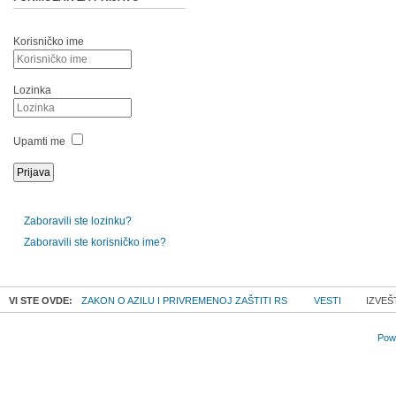
Korisničko ime
Lozinka
Upamti me
Zaboravili ste lozinku?
Zaboravili ste korisničko ime?
VI STE OVDE:
ZAKON O AZILU I PRIVREMENOJ ZAŠTITI RS
VESTI
IZVEŠ
Powe