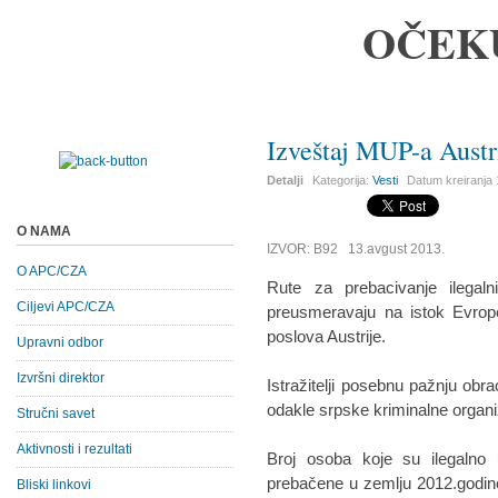
OČEK
Izveštaj MUP-a Austr
Detalji
Kategorija:
Vesti
Datum kreiranja
O NAMA
IZVOR: B92 13.avgust 2013.
O APC/CZA
Rute za prebacivanje ilega
Ciljevi APC/CZA
preusmeravaju na istok Evrope
poslova Austrije.
Upravni odbor
Izvršni direktor
Istražitelji posebnu pažnju obra
odakle srpske kriminalne organi
Stručni savet
Aktivnosti i rezultati
Broj osoba koje su ilegalno 
prebačene u zemlju 2012.godin
Bliski linkovi