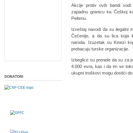
Akcije protiv ovih bandi vodi
zapadnu granicu ka Češkoj k
Peltenu.
Izveštaj navodi da su ilegalni 
Čečenije, a da su lica koja i
naroda. Izuzetak su Kinezi koj
prebacuju turske organizacije.
Izbeglice su prenele da su za 
4.000 evra, kao i da im se to
ukupni troškovi mogu dostići do
DONATORI