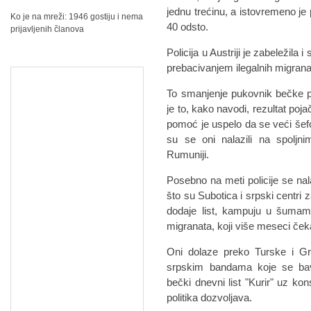
jednu trećinu, a istovremeno j
Ko je na mreži: 1946 gostiju i nema
40 odsto.
prijavljenih članova
Policija u Austriji je zabeležil
prebacivanjem ilegalnih migrana
To smanjenje pukovnik bečke p
je to, kako navodi, rezultat po
pomoć je uspelo da se veći šefo
su se oni nalazili na spolj
Rumuniji.
Posebno na meti policije se nala
što su Subotica i srpski centri 
dodaje list, kampuju u šumama
migranata, koji više meseci čeka
Oni dolaze preko Turske i Grč
srpskim bandama koje se bave
bečki dnevni list "Kurir" uz kon
politika dozvoljava.