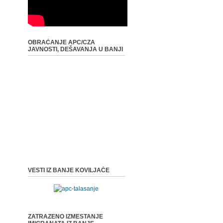
OBRAĆANJE APC/CZA
JAVNOSTI, DEŠAVANJA U BANJI
VESTI IZ BANJE KOVILJAČE
ZATRAZENO IZMESTANJE