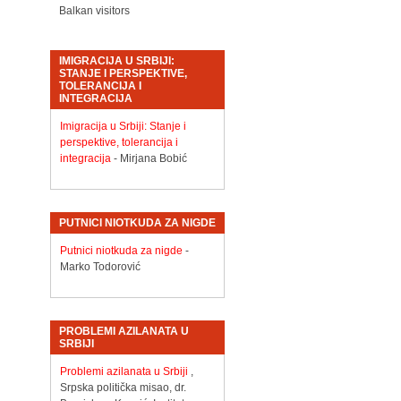
Balkan visitors
IMIGRACIJA U SRBIJI:
STANJE I PERSPEKTIVE,
TOLERANCIJA I
INTEGRACIJA
Imigracija u Srbiji: Stanje i
perspektive, tolerancija i
integracija
- Mirjana Bobić
PUTNICI NIOTKUDA ZA NIGDE
Putnici niotkuda za nigde
-
Marko Todorović
PROBLEMI AZILANATA U
SRBIJI
Problemi azilanata u Srbiji
,
Srpska politička misao, dr.