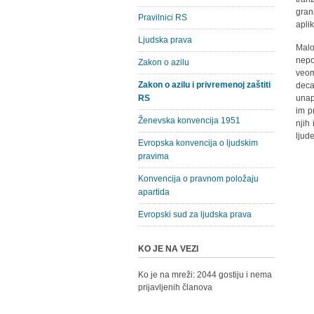
gran
Pravilnici RS
apli
Ljudska prava
Malo
nepo
Zakon o azilu
veom
Zakon o azilu i privremenoj zaštiti
deca
RS
unap
im p
Ženevska konvencija 1951
njih
ljude
Evropska konvencija o ljudskim
pravima
Konvencija o pravnom položaju
apartida
Evropski sud za ljudska prava
KO JE NA VEZI
Ko je na mreži: 2044 gostiju i nema
prijavljenih članova