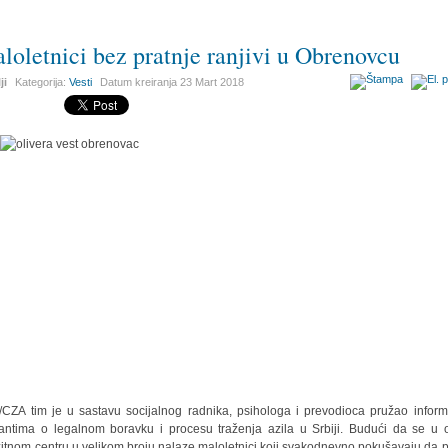
loletnici bez pratnje ranjivi u Obrenovcu
ji
Kategorija:
Vesti
Datum kreiranja
23 Mart 2018
CZA tim je u sastavu socijalnog radnika, psihologa i prevodioca pružao inform
antima o legalnom boravku i procesu traženja azila u Srbiji. Budući da se u
zitnom centru u velikom broju nalaze maloletnici koji svakodnevno pokušavaju da 