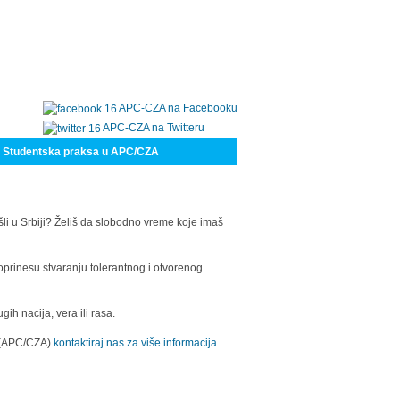
APC-CZA na Facebooku
APC-CZA na Twitteru
Studentska praksa u APC/CZA
šli u Srbiji? Želiš da slobodno vreme koje imaš
oprinesu stvaranju tolerantnog i otvorenog
h nacija, vera ili rasa.
a (APC/CZA)
kontaktiraj nas za više informacija.