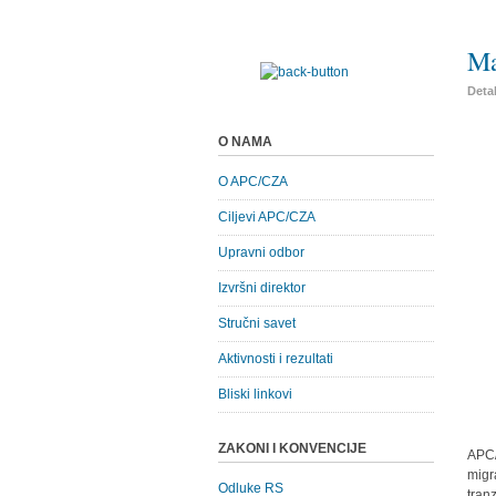
Ma
Detal
O NAMA
O APC/CZA
Ciljevi APC/CZA
Upravni odbor
Izvršni direktor
Stručni savet
Aktivnosti i rezultati
Bliski linkovi
ZAKONI I KONVENCIJE
APC/
migr
Odluke RS
tran