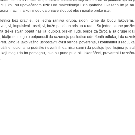
icu,i koji su upovećanom riziku od maltretiranja i zloupotrebe, ukazano im je n
kaciju i način na koji mogu da prijave zloupotrebu i nasilje preko iste.
letnici bez pratnje, jos jedna ranjiva grupa, skloni tome da budu lakoverni, 
verljivi, impulsivni i osetljivi, traže poseban pristup u radu. Sa jedne strane prežive
a teške stvari poput nasilja, gubitka bliskih ljudi, borbe za život, a sa druge idal
, idalje ne mogu u potpunosti da razumeju posledice određenih odluka, i da razmiš
red. Zato je jako važno uspostaviti čvrst odnos, poverenje, i kontinuitet u radu, ka
ružili emocionalnu podršku i uverili ih da nisu sami i da postoje ljudi kojima je sta
 i koji mogu da im pomognu, iako su puno puta bili iskorišćeni, prevareni i razočar
.