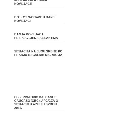
IMIGRANATA IZ BANJE
KOVILJAČE
BOJKOT NASTAVE U BANJI
KOVILJAČI
BANJA KOVILJACA
PREPLAVLJENA AZILANTIMA
SITUACIJA NA JUGU SRBIJE PO
PITANJU ILEGALNIH MIGRACIJA
OSSERVATORIO BALCANI E
CAUCASO (OBC), APC/CZA O
SITUACIJI U AZILU U SRBIJI U
2011.