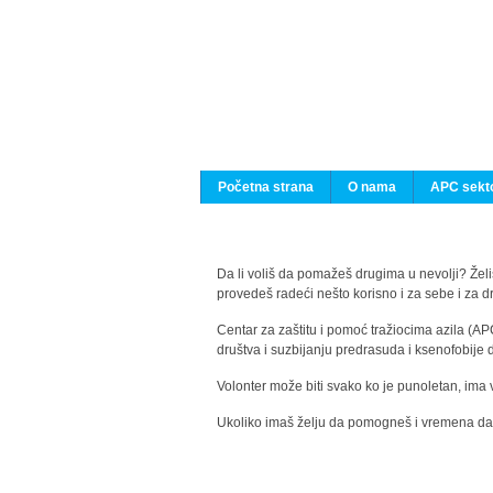
Početna strana
O nama
APC sekto
Da li voliš da pomažeš drugima u nevolji? Želiš
provedeš radeći nešto korisno i za sebe i za 
Centar za zaštitu i pomoć tražiocima azila (AP
društva i suzbijanju predrasuda i ksenofobije 
Volonter može biti svako ko je punoletan, ima 
Ukoliko imaš želju da pomogneš i vremena da s