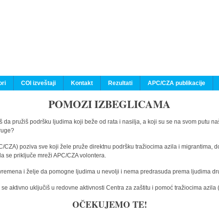
ri
COI izveštaji
Kontakt
Rezultati
APC/CZA publikacije
POMOZI IZBEGLICAMA
 da pružiš podršku ljudima koji beže od rata i nasilja, a koji su se na svom putu na
druge?
C/CZA) poziva sve koji žele pruže direktnu podršku tražiocima azila i migrantima, d
da se priključe mreži APC/CZA volontera.
vremena i želje da pomogne ljudima u nevolji i nema predrasuda prema ljudima drugi
e aktivno uključiš u redovne aktivnosti Centra za zaštitu i pomoć tražiocima azil
OČEKUJEMO TE!