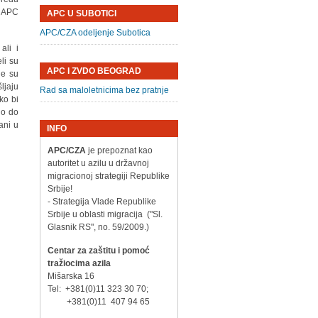
a APC
APC U SUBOTICI
APC/CZA odeljenje Subotica
ali i
li su
APC I ZVDO BEOGRAD
je su
ljaju
Rad sa maloletnicima bez pratnje
ko bi
lo do
ani u
INFO
APC/CZA
je prepoznat kao
autoritet u azilu u državnoj
migracionoj strategiji Republike
Srbije!
- Strategija Vlade Republike
Srbije u oblasti migracija ("Sl.
Glasnik RS", no. 59/2009.)
Centar za zaštitu i pomoć
tražiocima azila
Mišarska 16
Tel: +381(0)11 323 30 70;
+381(0)11 407 94 65