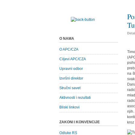
Po
Tu
Detal
O NAMA
O APC/CZA
Timo
(APC
Ciljevi APC/CZA
psih
preb
Upravni odbor
na š
Izvršni direktor
svak
Dana
Stručni savet
radi
mlad
Aktivnosti i rezultati
radi
asoc
Bliski linkovi
njih
kont
ZAKONI I KONVENCIJE
kroz
Odluke RS