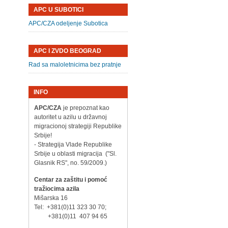
APC U SUBOTICI
APC/CZA odeljenje Subotica
APC I ZVDO BEOGRAD
Rad sa maloletnicima bez pratnje
INFO
APC/CZA
je prepoznat kao
autoritet u azilu u državnoj
migracionoj strategiji Republike
Srbije!
- Strategija Vlade Republike
Srbije u oblasti migracija ("Sl.
Glasnik RS", no. 59/2009.)
Centar za zaštitu i pomoć
tražiocima azila
Mišarska 16
Tel: +381(0)11 323 30 70;
+381(0)11 407 94 65