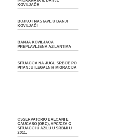
IMIGRANATA IZ BANJE
KOVILJAČE
BOJKOT NASTAVE U BANJI
KOVILJAČI
BANJA KOVILJACA
PREPLAVLJENA AZILANTIMA
SITUACIJA NA JUGU SRBIJE PO
PITANJU ILEGALNIH MIGRACIJA
OSSERVATORIO BALCANI E
CAUCASO (OBC), APC/CZA O
SITUACIJI U AZILU U SRBIJI U
2011.