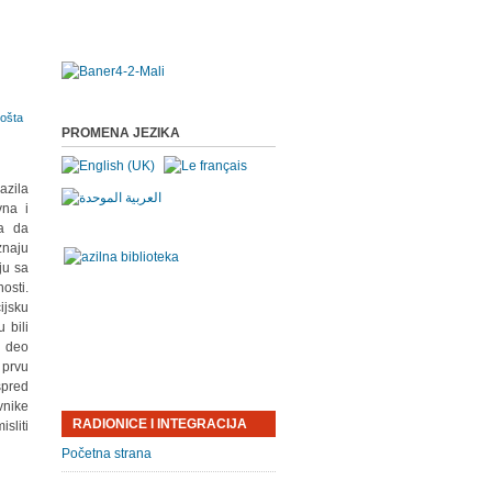
PROMENA JEZIKA
azila
vna i
ma da
znaju
ju sa
osti.
ijsku
 bili
i deo
 prvu
spred
vnike
RADIONICE I INTEGRACIJA
sliti
Početna strana