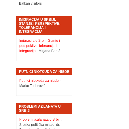
Balkan visitors
IMIGRACIJA U SRBIJI:
STANJE I PERSPEKTIVE,
TOLERANCIJA I
INTEGRACIJA
Imigracija u Srbiji: Stanje i
perspektive, tolerancija i
integracija
- Mirjana Bobić
PUTNICI NIOTKUDA ZA NIGDE
Putnici niotkuda za nigde
-
Marko Todorović
PROBLEMI AZILANATA U
SRBIJI
Problemi azilanata u Srbiji
,
Srpska politička misao, dr.