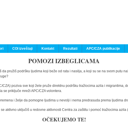
ri
COI izveštaji
Kontakt
Rezultati
APC/CZA publikacije
POMOZI IZBEGLICAMA
 da pružiš podršku ljudima koji beže od rata i nasilja, a koji su se na svom putu na
druge?
C/CZA) poziva sve koji žele pruže direktnu podršku tražiocima azila i migrantima, d
da se priključe mreži APC/CZA volontera.
vremena i želje da pomogne ljudima u nevolji i nema predrasuda prema ljudima drugi
e aktivno uključiš u redovne aktivnosti Centra za zaštitu i pomoć tražiocima azil
OČEKUJEMO TE!