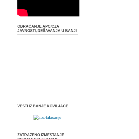
OBRAĆANJE APC/CZA
JAVNOSTI, DEŠAVANJA U BANJI
VESTI IZ BANJE KOVILJAČE
ZATRAZENO IZMESTANJE