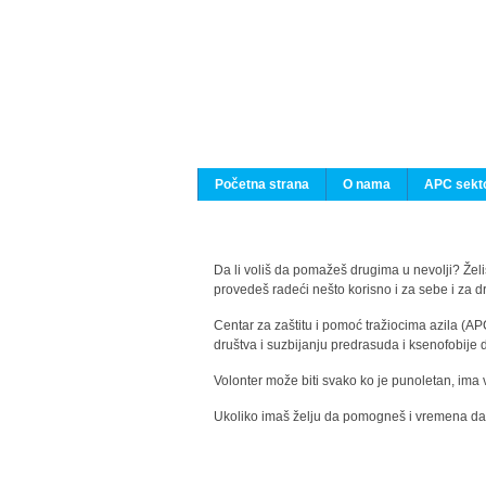
Početna strana
O nama
APC sekto
Da li voliš da pomažeš drugima u nevolji? Želiš
provedeš radeći nešto korisno i za sebe i za 
Centar za zaštitu i pomoć tražiocima azila (AP
društva i suzbijanju predrasuda i ksenofobije 
Volonter može biti svako ko je punoletan, ima 
Ukoliko imaš želju da pomogneš i vremena da s