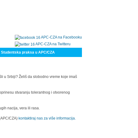
APC-CZA na Facebooku
APC-CZA na Twitteru
Studentska praksa u APC/CZA
šli u Srbiji? Želiš da slobodno vreme koje imaš
oprinesu stvaranju tolerantnog i otvorenog
h nacija, vera ili rasa.
a (APC/CZA)
kontaktiraj nas za više informacija.