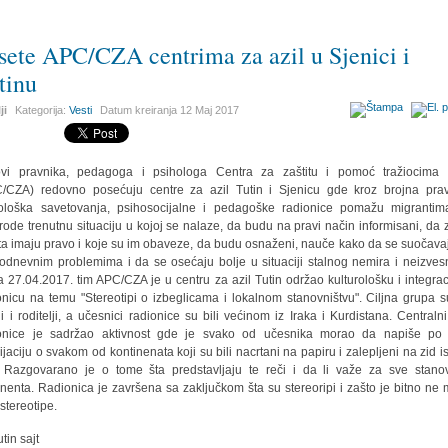
sete APC/CZA centrima za azil u Sjenici i
tinu
ji
Kategorija:
Vesti
Datum kreiranja
12 Maj 2017
vi pravnika, pedagoga i psihologa Centra za zaštitu i pomoć tražiocima 
/CZA) redovno posećuju centre za azil Tutin i Sjenicu gde kroz brojna pra
ološka savetovanja, psihosocijalne i pedagoške radionice pomažu migranti
rode trenutnu situaciju u kojoj se nalaze, da budu na pravi način informisani, da 
ta imaju pravo i koje su im obaveze, da budu osnaženi, nauče kako da se suočava
odnevnim problemima i da se osećaju bolje u situaciji stalnog nemira i neizvesn
 27.04.2017. tim APC/CZA je u centru za azil Tutin održao kulturološku i integrac
onicu na temu "Stereotipi o izbeglicama i lokalnom stanovništvu". Ciljna grupa su
i i roditelji, a učesnici radionice su bili većinom iz Iraka i Kurdistana. Centraln
onice je sadržao aktivnost gde je svako od učesnika morao da napiše po
ijaciju o svakom od kontinenata koji su bili nacrtani na papiru i zalepljeni na zid i
. Razgovarano je o tome šta predstavljaju te reči i da li važe za sve stano
inenta. Radionica je završena sa zaključkom šta su stereoripi i zašto je bitno ne mi
 stereotipe.