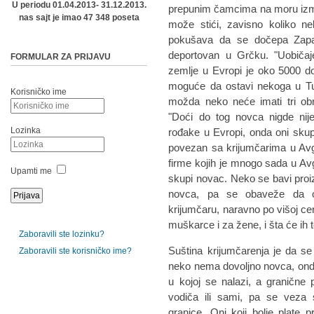
U periodu 01.04.2013- 31.12.2013.
prepunim čamcima na moru izmeđ
nas sajt je imao 47 348 poseta
može stići, zavisno koliko ne
pokušava da se dočepa Zapad
deportovan u Grčku. "Uobiča
FORMULAR ZA PRIJAVU
zemlje u Evropi je oko 5000 dol
moguće da ostavi nekoga u Tur
Korisničko ime
možda neko neće imati tri obr
"Doći do tog novca nigde nij
Lozinka
rođake u Evropi, onda oni skupe
povezan sa krijumčarima u Avg
firme kojih je mnogo sada u Av
Upamti me
skupi novac. Neko se bavi pro
novca, pa se obaveže da ć
krijumčaru, naravno po višoj cen
muškarce i za žene, i šta će ih t
Zaboravili ste lozinku?
Suština krijumčarenja je da se
Zaboravili ste korisničko ime?
neko nema dovoljno novca, ond
u kojoj se nalazi, a granične 
vodiča ili sami, pa se veza 
granice. Oni koji bolje plate 