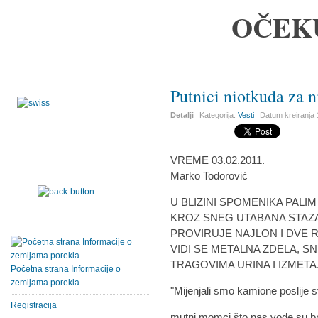
OČEK
Putnici niotkuda za 
Detalji
Kategorija:
Vesti
Datum kreiranja
VREME 03.02.2011.
Marko Todorović
U BLIZINI SPOMENIKA PALI
KROZ SNEG UTABANA STAZA
PROVIRUJE NAJLON I DVE 
VIDI SE METALNA ZDELA, 
TRAGOVIMA URINA I IZMETA
Početna strana Informacije o
zemljama porekla
"Mijenjali smo kamione poslije 
Registracija
mutni momci što nas vode su br