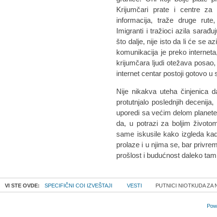
Krijumčari prate i centre za 
informacija, traže druge rut
Imigranti i tražioci azila sarađ
što dalje, nije isto da li će se 
komunikacija je preko interneta,
krijumčara ljudi otežava posao, 
internet centar postoji gotovo 
Nije nikakva uteha činjenica 
protutnjalo poslednjih decenija
uporedi sa većim delom planete.
da, u potrazi za boljim životom
same iskusile kako izgleda kad
prolaze i u njima se, bar privre
prošlost i budućnost daleko tamn
VI STE OVDE:
SPECIFIČNI COI IZVEŠTAJI
VESTI
PUTNICI NIOTKUDA ZA 
Powe