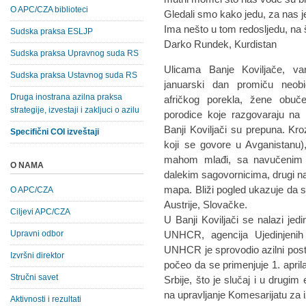
O APC/CZA biblioteci
Gledali smo kako jedu, za nas je
Ima nešto u tom redosljedu, na š
Sudska praksa ESLJP
Darko Rundek, Kurdistan
Sudska praksa Upravnog suda RS
Ulicama Banje Koviljače, va
Sudska praksa Ustavnog suda RS
januarski dan promiču neobič
Druga inostrana azilna praksa
afričkog porekla, žene obuče
strategije, izvestaji i zakljuci o azilu
porodice koje razgovaraju na 
Banji Koviljači su prepuna. Kroz
Specifični COI izveštaji
koji se govore u Avganistanu),
mahom mlađi, sa navučenim s
O NAMA
dalekim sagovornicima, drugi na
mapa. Bliži pogled ukazuje da s
O APC/CZA
Austrije, Slovačke.
Ciljevi APC/CZA
U Banji Koviljači se nalazi jedi
Upravni odbor
UNHCR, agencija Ujedinjenih
UNHCR je sprovodio azilni post
Izvršni direktor
počeo da se primenjuje 1. april
Stručni savet
Srbije, što je slučaj i u drugi
na upravljanje Komesarijatu za i
Aktivnosti i rezultati