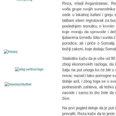
Reza, mladi Avganistanac. Rez
vođa grupe svojih sunarodnika 
sede u lokalnoj kafani i greju
talibani silom regrutovali za 
poslednjem trenutku, o krvnim
koje moraju da sprovode i deča
ljubavima između šiita i sunita č
porodice, ali i priče o Somaliji
božiji zakoni, koje dodaju Somali
Statistike kažu da je više od 90
zbog ekonomskih razloga, da če
šalju na put onoga ko će biti u
novac nazad i tako pomogne svo
dobije azil, i zbog toga se u s
podnesenih zahteva, ali teško 
navode i samo to što žele da
žive.
Na prvi pogled deluje da je put 
prevaliti. Reza kaže da to jeste