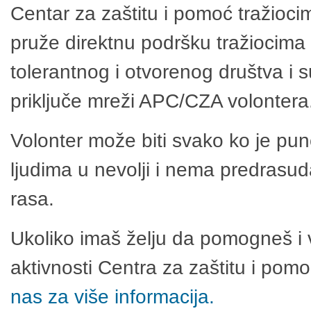
Centar za zaštitu i pomoć tražioci
pruže direktnu podršku tražiocima 
tolerantnog i otvorenog društva i 
priključe mreži APC/CZA volontera
Volonter može biti svako ko je pu
ljudima u nevolji i nema predrasuda
rasa.
Ukoliko imaš želju da pomogneš i 
aktivnosti Centra za zaštitu i po
nas za više informacija.