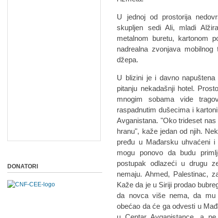
U jednoj od prostorija nedo
skupljen sedi Ali, mladi Alž
metalnom buretu, kartonom po
nadrealna zvonjava mobilnog t
džepa.
U blizini je i davno napuštena
pitanju nekadašnji hotel. Pros
mnogim sobama vide tragov
raspadnutim dušecima i kartonim
Avganistana. "Oko trideset nas 
hranu", kaže jedan od njih. Nek
pređu u Mađarsku uhvaćeni i 
mogu ponovo da budu primljen
postupak odlazeći u drugu z
DONATORI
nemaju. Ahmed, Palestinac, zav
Kaže da je u Siriji prodao bubre
da novca više nema, da mu je
obećao da će ga odvesti u Mađa
u Centar Avganistance, a ne