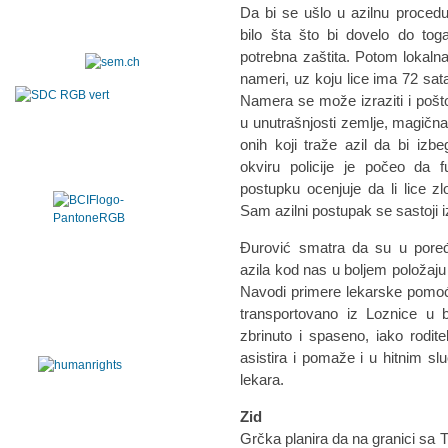
Da bi se ušlo u azilnu proced
bilo šta što bi dovelo do tog
potrebna zaštita. Potom lokalna
nameri, uz koju lice ima 72 sata
Namera se može izraziti i pošt
u unutrašnjosti zemlje, magična
onih koji traže azil da bi izb
okviru policije je počeo da 
postupku ocenjuje da li lice z
Sam azilni postupak se sastoji i
Đurović smatra da su u pore
azila kod nas u boljem položaju
Navodi primere lekarske pomoći
transportovano iz Loznice u b
zbrinuto i spaseno, iako roditel
asistira i pomaže i u hitnim sl
lekara.
Zid
Grčka planira da na granici sa 