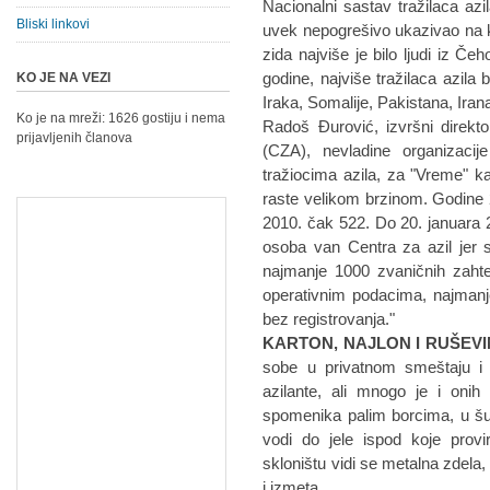
Nacionalni sastav tražilaca azi
Bliski linkovi
uvek nepogrešivo ukazivao na k
zida najviše je bilo ljudi iz Č
godine, najviše tražilaca azila 
KO JE NA VEZI
Iraka, Somalije, Pakistana, Irana,
Ko je na mreži: 1626 gostiju i nema
Radoš Đurović, izvršni direkto
prijavljenih članova
(CZA), nevladine organizaci
tražiocima azila, za "Vreme" kaž
raste velikom brzinom. Godine 20
2010. čak 522. Do 20. januara 20
osoba van Centra za azil jer 
najmanje 1000 zvaničnih zahte
operativnim podacima, najmanje 
bez registrovanja."
KARTON, NAJLON I RUŠEV
sobe u privatnom smeštaju i
azilante, ali mnogo je i onih
spomenika palim borcima, u šu
vodi do jele ispod koje prov
skloništu vidi se metalna zdela
i izmeta.