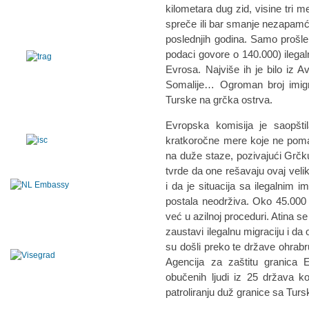
kilometara dug zid, visine tri 
spreče ili bar smanje nezapamće
poslednjih godina. Samo prošle
podaci govore o 140.000) ilegal
Evrosa. Najviše ih je bilo iz Av
Somalije… Ogroman broj imigr
Turske na grčka ostrva.
Evropska komisija je saopšt
kratkoročne mere koje ne poma
na duže staze, pozivajući Grčku
tvrde da one rešavaju ovaj veli
i da je situacija sa ilegalnim i
postala neodrživa. Oko 45.000 l
već u azilnoj proceduri. Atina se
zaustavi ilegalnu migraciju i da
su došli preko te države ohrabruj
Agencija za zaštitu granica
obučenih ljudi iz 25 država k
patroliranju duž granice sa Tur