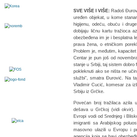
SVE VIŠE I VIŠE:
Radoš Đurovi
uređen objekat, u kome stanar
higijenu, odeću, obuću i drug
dobijaju ličnu kartu tražioca
obezbeđena im je i besplatna 
prava žena, o etničkom porek
Problem je, međutim, kapacite
Centar je pun još od novembra.
stanje u Srbiji, taj sistem dobro
pokleknuti ako se ništa ne učin
službi", smatra Đurović. Na t
Vladimir Cucić, komesar za izbeg
Srbiju iz Grčke.
Povećan broj tražilaca azila 
dešava u Grčkoj (vidi okvir). S
Evropi vodi od Srednjeg i Blisk
imigranti sa Arabijskog poluost
masovno ulazili u Evropu i pre
agencija koja se bavi obezbeđ