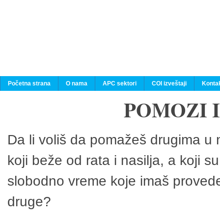
Početna strana
O nama
APC sektori
COI izveštaji
Konta
POMOZI 
Da li voliš da pomažeš drugima u n
koji beže od rata i nasilja, a koji 
slobodno vreme koje imaš provedeš
druge?