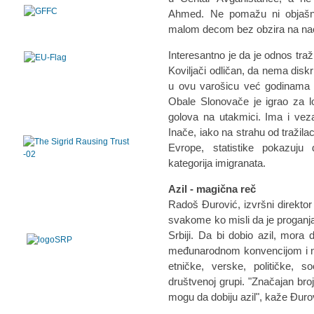
Ahmed. Ne pomažu ni objašnje
malom decom bez obzira na naci
Interesantno je da je odnos traž
Koviljači odličan, da nema diskr
u ovu varošicu već godinama d
Obale Slonovače je igrao za l
golova na utakmici. Ima i veza
Inače, iako na strahu od tražila
Evrope, statistike pokazuju 
kategorija imigranata.
Azil - magična reč
Radoš Đurović, izvršni direkto
svakome ko misli da je proganja
Srbiji. Da bi dobio azil, mora 
međunarodnom konvencijom i n
etničke, verske, političke, so
društvenoj grupi. "Značajan bro
mogu da dobiju azil", kaže Đuro