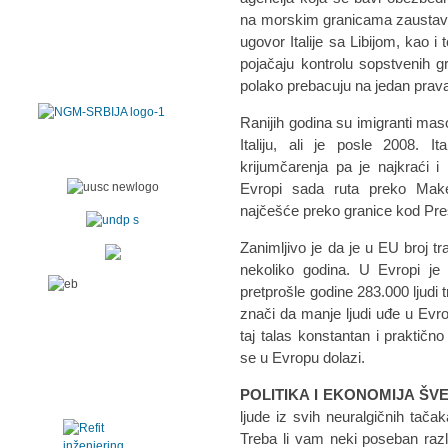
na morskim granicama zaustavi 
ugovor Italije sa Libijom, kao i
pojačaju kontrolu sopstvenih g
polako prebacuju na jedan prav
Ranijih godina su imigranti mas
Italiju, ali je posle 2008. 
krijumčarenja pa je najkraći i
Evropi sada ruta preko Maked
najčešće preko granice kod Pre
Zanimljivo je da je u EU broj t
nekoliko godina. U Evropi je 
pretprošle godine 283.000 ljudi tr
znači da manje ljudi uđe u Evro
taj talas konstantan i praktično
se u Evropu dolazi.
POLITIKA I EKONOMIJA ŠV
ljude iz svih neuralgičnih tač
Treba li vam neki poseban razlog