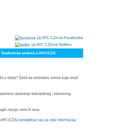
APC-CZA na Facebooku
APC-CZA na Twitteru
Studentska praksa u APC/CZA
šli u Srbiji? Želiš da slobodno vreme koje imaš
oprinesu stvaranju tolerantnog i otvorenog
h nacija, vera ili rasa.
a (APC/CZA)
kontaktiraj nas za više informacija.