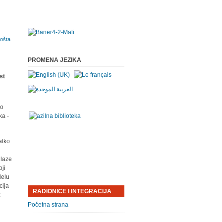
PROMENA JEZIKA
po
ka -
atko
dlaze
ji
delu
cija
RADIONICE I INTEGRACIJA
ž
Početna strana