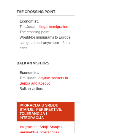
THE CROSSING POINT
Economist,
Tim Judah-
Illegal immigration
The crossing point
Would-be immigrants to Europe
can go almost anywhere—for a
price
BALKAN VISITORS
Economist,
Tim Judah-
Asylum-seekers in
Serbia and Kosovo
Balkan visitors
IMIGRACIJA U SRBIJI:
STANJE I PERSPEKTIVE,
TOLERANCIJA I
INTEGRACIJA
Imigracija u Srbiji: Stanje i
perspektive, tolerancija i