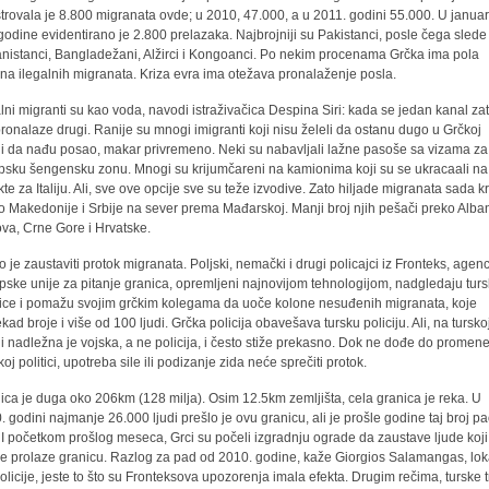
strovala je 8.800 migranata ovde; u 2010, 47.000, a u 2011. godini 55.000. U janua
godine evidentirano je 2.800 prelazaka. Najbrojniji su Pakistanci, posle čega slede
nistanci, Bangladežani, Alžirci i Kongoanci. Po nekim procenama Grčka ima pola
ona ilegalnih migranata. Kriza evra ima otežava pronalaženje posla.
alni migranti su kao voda, navodi istraživačica Despina Siri: kada se jedan kanal zat
pronalaze drugi. Ranije su mnogi imigranti koji nisu želeli da ostanu dugo u Grčkoj
i da nađu posao, makar privremeno. Neki su nabavljali lažne pasoše sa vizama za
psku šengensku zonu. Mnogi su krijumčareni na kamionima koji su se ukracaali na
ekte za Italiju. Ali, sve ove opcije sve su teže izvodive. Zato hiljade migranata sada k
o Makedonije i Srbije na sever prema Mađarskoj. Manji broj njih pešači preko Alban
va, Crne Gore i Hrvatske.
o je zaustaviti protok migranata. Poljski, nemački i drugi policajci iz Fronteks, agenc
pske unije za pitanje granica, opremljeni najnovijom tehnologijom, nadgledaju tur
ice i pomažu svojim grčkim kolegama da uoče kolone nesuđenih migranata, koje
kad broje i više od 100 ljudi. Grčka policija obavešava tursku policiju. Ali, na tursko
ni nadležna je vojska, a ne policija, i često stiže prekasno. Dok ne dođe do promen
oj politici, upotreba sile ili podizanje zida neće sprečiti protok.
ica je duga oko 206km (128 milja). Osim 12.5km zemljišta, cela granica je reka. U
. godini najmanje 26.000 ljudi prešlo je ovu granicu, ali je prošle godine taj broj p
 I početkom prošlog meseca, Grci su počeli izgradnju ograde da zaustave ljude koji
e prolaze granicu. Razlog za pad od 2010. godine, kaže Giorgios Salamangas, lok
policije, jeste to što su Fronteksova upozorenja imala efekta. Drugim rečima, turske 