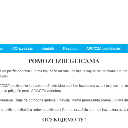
ri
COI izveštaji
Kontakt
Rezultati
APC/CZA publikacije
POMOZI IZBEGLICAMA
 da pružiš podršku ljudima koji beže od rata i nasilja, a koji su se na svom putu na
druge?
C/CZA) poziva sve koji žele pruže direktnu podršku tražiocima azila i migrantima, d
da se priključe mreži APC/CZA volontera.
vremena i želje da pomogne ljudima u nevolji i nema predrasuda prema ljudima drugi
e aktivno uključiš u redovne aktivnosti Centra za zaštitu i pomoć tražiocima azil
OČEKUJEMO TE!