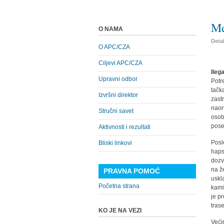
Me
O NAMA
Detal
O APC/CZA
Ciljevi APC/CZA
Ileg
Upravni odbor
Potr
tačk
Izvršni direktor
zast
naor
Stručni savet
osob
pose
Aktivnosti i rezultati
Posl
Bliski linkovi
haps
dozv
na ž
PRAVNA POMOĆ
uskl
Početna strana
kami
je p
tras
KO JE NA VEZI
Veći