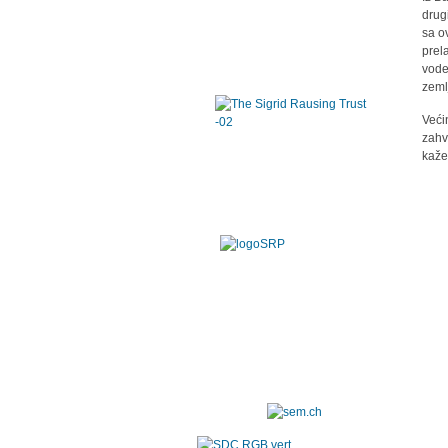
drug
sa o
prel
vode
zeml
Veći
zahv
kaže