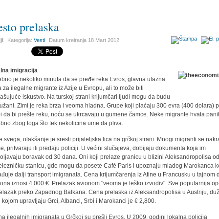
sto prelaska
ji
Kategorija:
Vesti
Datum kreiranja
18 Mart 2012
alna imigracija
ebno je nekoliko minuta da se pređe reka Evros, glavna ulazna
a za ilegalne migrante iz Azije u Evropu, ali to može biti
rašujuće iskustvo. Na turskoj strani krijumčari ljudi mogu da budu
užani. Zimi je reka brza i veoma hladna. Grupe koji plaćaju 300 evra (400 dolara) 
i da bi prešle reku, noću se ukrcavaju u gumene čamce. Neke migrante hvata pani
bno zbog toga što tek nekolicina ume da pliva.
e svega, olakšanje je sresti prijateljska lica na grčkoj strani. Mnogi migranti se nakr
e, pritvaraju ili predaju policiji. U većini slučajeva, dobijaju dokumenta koja im
oljavaju boravak od 30 dana. Oni koji prelaze granicu u blizini Aleksandropolisa o
elezničku stanicu, gde mogu da posete Café Paris i upoznaju mladog Marokanca ko
ađuje dalji transport imigranata. Cena krijumčarenja iz Atine u Francusku u tajnom 
ona iznosi 4.000 €. Prelazak avionom "veoma je teško izvodiv". Sve popularnija op
relazak preko Zapadnog Balkana. Cena prelaska iz Aleksandropolisa u Austriju, du
e kojom upravljaju Grci, Albanci, Srbi i Marokanci je € 2,800.
na ilegalnih imigranata u Grčkoj su prešli Evros. U 2009. godini lokalna policija