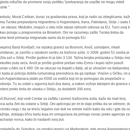
zgleda odlučile da promene svoju politiku "pretvaranja da uopšte ne mogu videti
ante ".
tanbulu, Murat Celikan, borac za građanska prava, koji je radio sa izbeglicama, kaž
ama Turska preplavljena migrantima iz Avganistana, Irana, Pakistana, Sirije, i sada ž
h se otarasi. Međutim, imajući u vidu loše stanje njihovih odnosa sa EU, Turci ovaj t
 kao polugu u pregovorima sa Briselom. Oni ne razumeju zašto Turska treba da
zme teret primanja imigranata samo da bi pomogla EU.
vejanoj Banji Koviljači, na srpskoj granici sa Bosnom, Anoš, usmaljeni, mladi
nistanac, je završio u srpskom centru za tražioce azila. U 2008. godini 51 osoba je
ažila azil u Srbiji. Prošle godine ih je bilo 3 134. Tačna brojka prelazaka u Srbiju mo
 nekoliko puta veća. Anoš je prošle godine prešao reku Evros i kupio lažni pasoš
nije u Atini za € 400. On se ukucao na trajekt u Italiji, ali je uhvaćen na italijanskoj
ni kada je policija dobila rumunskog prevodioca da ga ispituje. Vraćen u Grčku, on j
om Avganistanaca platio po €500 za vodiča koji im je pomogao da prepešače u
doniju. Tu su ostali u sigurnoj kući dva dana, a nakon vožnje taksijem do granice 
edeni preko brda do ulaska u Srbiju, za dodatnih 200 evra.
š Đurović, koji vodi Centar za zaštitu i pomoć tražiocima azila, kaže da mali broj
oca azila želi da ostane u Srbiji. Oni apliciraju jer im to daje priliku da se odmore, d
cinsku negu i da se kreću legalno sve dok ne smisle način kako da odu i gde da o
ažnije, dobijaju ličnu kartu koja im omogućava da primaju novac preko agencije za
acivanje novca, kako bi nastavili svoj put.
angladeša do Subotice, na srpskoj granici sa Mađarskom, gde grupa Avganistanaca