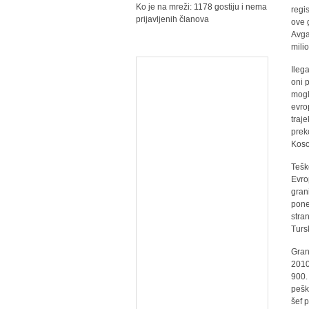
Ko je na mreži: 1178 gostiju i nema
regi
prijavljenih članova
ove 
Avga
mili
Ileg
oni 
mogl
evro
traj
prek
Koso
Tešk
Evro
gran
pone
stra
Tursk
Gran
2010
900.
pešk
šef 