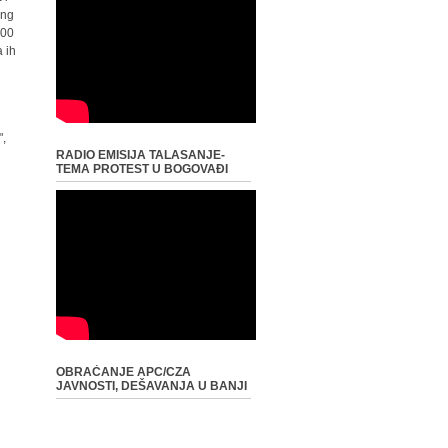
ong
000
a ih
",
RADIO EMISIJA TALASANJE-
TEMA PROTEST U BOGOVAĐI
OBRAĆANJE APC/CZA
JAVNOSTI, DEŠAVANJA U BANJI