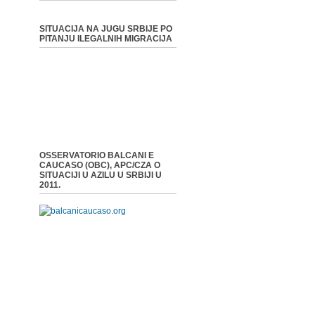
SITUACIJA NA JUGU SRBIJE PO
PITANJU ILEGALNIH MIGRACIJA
OSSERVATORIO BALCANI E
CAUCASO (OBC), APC/CZA O
SITUACIJI U AZILU U SRBIJI U
2011.