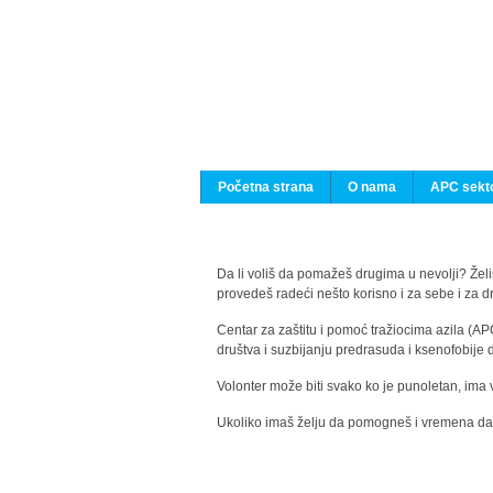
Početna strana
O nama
APC sekto
Da li voliš da pomažeš drugima u nevolji? Želiš
provedeš radeći nešto korisno i za sebe i za 
Centar za zaštitu i pomoć tražiocima azila (AP
društva i suzbijanju predrasuda i ksenofobije 
Volonter može biti svako ko je punoletan, ima 
Ukoliko imaš želju da pomogneš i vremena da s