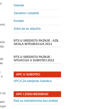
ru
Galerije
Saradnici i prijatelji
Kontakt
vori,
Zelim da se uključim
RTS U SREDISTU PAZNJE - AZIL
reće
SKOLA INTEGRACIJA 2013
ije,
RTS U SREDISTU PAZNJE -
ije
SITUACIJA U SUBOTICI 2012
ske
j
APC U SUBOTICI
e u
APC/CZA odeljenje Subotica
ao na
APC I ZVDO BEOGRAD
Rad sa maloletnicima bez pratnje
alni
trupe