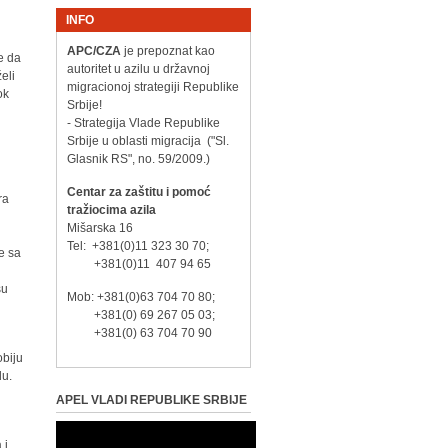
INFO
APC/CZA
je prepoznat kao
e da
autoritet u azilu u državnoj
eli
migracionoj strategiji Republike
ok
Srbije!
- Strategija Vlade Republike
Srbije u oblasti migracija ("Sl.
Glasnik RS", no. 59/2009.)
Centar za zaštitu i pomoć
ra
tražiocima azila
Mišarska 16
Tel: +381(0)11 323 30 70;
e sa
+381(0)11 407 94 65
su
Mob: +381(0)63 704 70 80;
+381(0) 69 267 05 03;
+381(0) 63 704 70 90
obiju
du.
APEL VLADI REPUBLIKE SRBIJE
 i