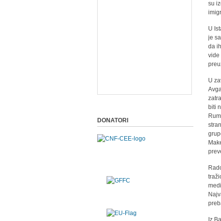
su i
imigr
U Is
je s
da i
vide
preu
U za
Avga
zatr
biti
Rumu
DONATORI
stra
grup
Make
prev
Rado
traži
medi
Najv
preb
Iz B