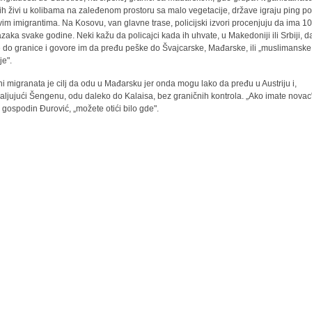
ih živi u kolibama na zaleđenom prostoru sa malo vegetacije, države igraju ping p
vim imigrantima. Na Kosovu, van glavne trase, policijski izvori procenjuju da ima 1
azaka svake godine. Neki kažu da policajci kada ih uhvate, u Makedoniji ili Srbiji, d
 do granice i govore im da pređu peške do Švajcarske, Mađarske, ili „muslimanske
je".
ni migranata je cilj da odu u Mađarsku jer onda mogu lako da pređu u Austriju i,
aljujući Šengenu, odu daleko do Kalaisa, bez graničnih kontrola. „Ako imate novac
 gospodin Đurović, „možete otići bilo gde".