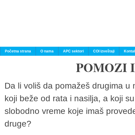
Početna strana
O nama
APC sektori
COI izveštaji
Konta
POMOZI 
Da li voliš da pomažeš drugima u n
koji beže od rata i nasilja, a koji 
slobodno vreme koje imaš provedeš
druge?