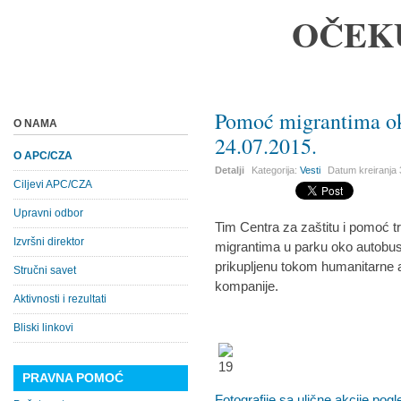
OČEK
Pomoć migrantima ok
O NAMA
24.07.2015.
O APC/CZA
Detalji
Kategorija:
Vesti
Datum kreiranja
Ciljevi APC/CZA
Upravni odbor
Tim Centra za zaštitu i pomoć t
Izvršni direktor
migrantima u parku oko autobus
prikupljenu tokom humanitarne ak
Stručni savet
kompanije.
Aktivnosti i rezultati
Bliski linkovi
PRAVNA POMOĆ
Fotografije sa ulične akcije pogle