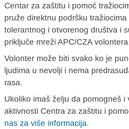
Centar za zaštitu i pomoć tražioci
pruže direktnu podršku tražiocima 
tolerantnog i otvorenog društva i 
priključe mreži APC/CZA volontera
Volonter može biti svako ko je pu
ljudima u nevolji i nema predrasuda
rasa.
Ukoliko imaš želju da pomogneš i 
aktivnosti Centra za zaštitu i po
nas za više informacija.