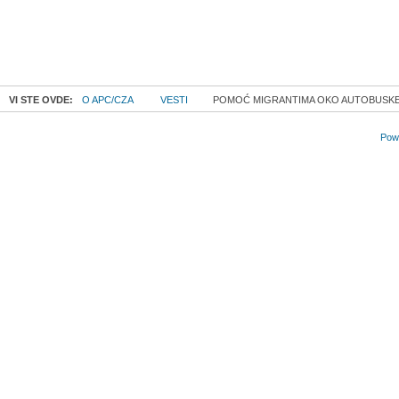
VI STE OVDE:
O APC/CZA
VESTI
POMOĆ MIGRANTIMA OKO AUTOBUSKE S
Powe