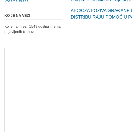
Početna strana
APC/CZA POZIVA GRAĐANE 
KO JE NA VEZI
DISTRIBUIRAJU POMOĆ U 
Ko je na mreži: 1549 gostiju i nema
prijavljenih članova