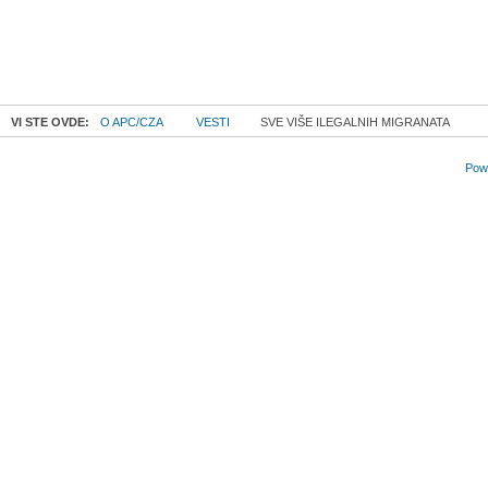
VI STE OVDE:
O APC/CZA
VESTI
SVE VIŠE ILEGALNIH MIGRANATA
Powe