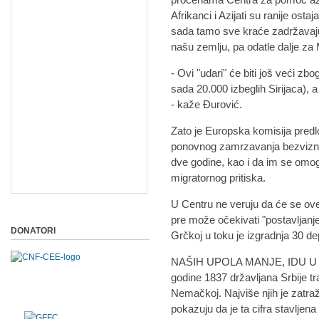
Afrikanci i Azijati su ranije ost
sada tamo sve kraće zadržavaj
našu zemlju, pa odatle dalje za
- Ovi "udari" će biti još veći zbo
sada 20.000 izbeglih Sirijaca), 
- kaže Đurović.
Zato je Europska komisija predl
ponovnog zamrzavanja bezvizno
dve godine, kao i da im se omog
migratornog pritiska.
U Centru ne veruju da će se ov
pre može očekivati "postavljanje
DONATORI
Grčkoj u toku je izgradnja 30 de
NAŠIH UPOLA MANJE, IDU U 
godine 1837 državljana Srbije traž
Nemačkoj. Najviše njih je zatraž
pokazuju da je ta cifra stavljena