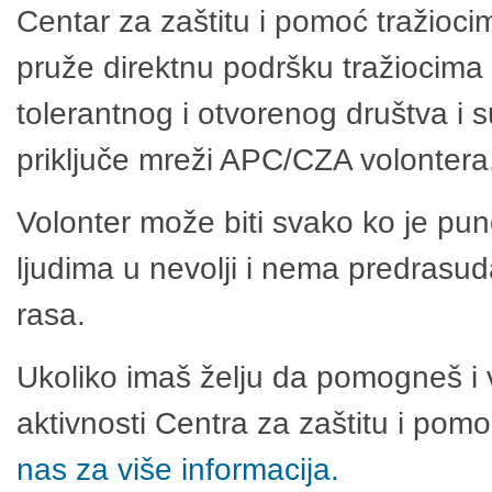
Centar za zaštitu i pomoć tražioci
pruže direktnu podršku tražiocima 
tolerantnog i otvorenog društva i 
priključe mreži APC/CZA volontera
Volonter može biti svako ko je pu
ljudima u nevolji i nema predrasuda
rasa.
Ukoliko imaš želju da pomogneš i 
aktivnosti Centra za zaštitu i po
nas za više informacija.