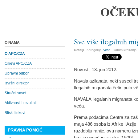
OČEK
Sve više ilegalnih mi
O NAMA
Detalji
Kategorija:
Vesti
Datum kreiranja
O APC/CZA
Ciljevi APC/CZA
Novosti, 13. jun 2012.
Upravni odbor
Navala azilanata, neki susedi tr
Izvršni direktor
Ilegalnih migranata četiri puta v
Stručni savet
NAVALA ilegalanih migranata koj
Aktivnosti i rezultati
veća.
Bliski linkovi
Prema podacima Centra za zašti
maja 486 osoba iz Afrike i Azije 
PRAVNA POMOĆ
razdoblju ranije, ovu nameru izra
broj je povećan za oko 2.500!