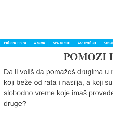
Početna strana
O nama
APC sektori
COI izveštaji
Konta
POMOZI 
Da li voliš da pomažeš drugima u n
koji beže od rata i nasilja, a koji 
slobodno vreme koje imaš provedeš
druge?