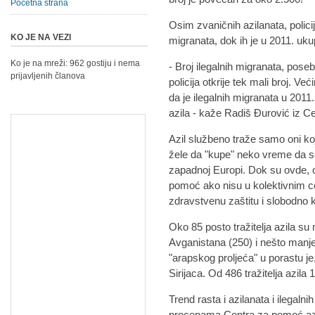
Početna strana
Osim zvaničnih azilanata, policij
KO JE NA VEZI
migranata, dok ih je u 2011. uku
Ko je na mreži: 962 gostiju i nema
- Broj ilegalnih migranata, poseb
prijavljenih članova
policija otkrije tek mali broj. 
da je ilegalnih migranata u 2011.
azila - kaže Radiš Đurović iz Ce
Azil službeno traže samo oni ko
žele da "kupe" neko vreme da se 
zapadnoj Europi. Dok su ovde, on
pomoć ako nisu u kolektivnim c
zdravstvenu zaštitu i slobodno k
Oko 85 posto tražitelja azila su 
Avganistana (250) i nešto manje 
"arapskog proljeća" u porastu j
Sirijaca. Od 486 tražitelja azila
Trend rasta i azilanata i ilegaln
procenama Centra za pomoć azil