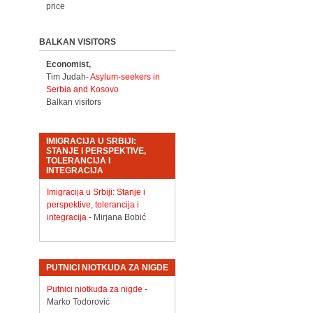
price
BALKAN VISITORS
Economist,
Tim Judah-
Asylum-seekers in
Serbia and Kosovo
Balkan visitors
IMIGRACIJA U SRBIJI:
STANJE I PERSPEKTIVE,
TOLERANCIJA I
INTEGRACIJA
Imigracija u Srbiji: Stanje i
perspektive, tolerancija i
integracija
- Mirjana Bobić
PUTNICI NIOTKUDA ZA NIGDE
Putnici niotkuda za nigde
-
Marko Todorović