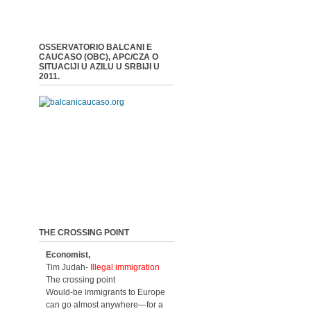
OSSERVATORIO BALCANI E
CAUCASO (OBC), APC/CZA O
SITUACIJI U AZILU U SRBIJI U
2011.
THE CROSSING POINT
Economist,
Tim Judah-
Illegal immigration
The crossing point
Would-be immigrants to Europe
can go almost anywhere—for a