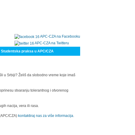
APC-CZA na Facebooku
APC-CZA na Twitteru
Studentska praksa u APC/CZA
šli u Srbiji? Želiš da slobodno vreme koje imaš
oprinesu stvaranju tolerantnog i otvorenog
h nacija, vera ili rasa.
a (APC/CZA)
kontaktiraj nas za više informacija.