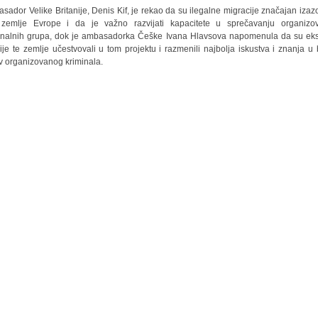
sador Velike Britanije, Denis Kif, je rekao da su ilegalne migracije značajan izaz
zemlje Evrope i da je važno razvijati kapacitete u sprečavanju organizo
inalnih grupa, dok je ambasadorka Češke Ivana Hlavsova napomenula da su eks
cije te zemlje učestvovali u tom projektu i razmenili najbolja iskustva i znanja u 
iv organizovanog kriminala.