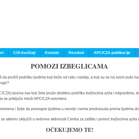
ri
COI izveštaji
Kontakt
Rezultati
APC/CZA publikacije
POMOZI IZBEGLICAMA
 da pružiš podršku ljudima koji beže od rata i nasilja, a koji su se na svom putu na
druge?
C/CZA) poziva sve koji žele pruže direktnu podršku tražiocima azila i migrantima, d
da se priključe mreži APC/CZA volontera.
vremena i želje da pomogne ljudima u nevolji i nema predrasuda prema ljudima drugi
e aktivno uključiš u redovne aktivnosti Centra za zaštitu i pomoć tražiocima azil
OČEKUJEMO TE!