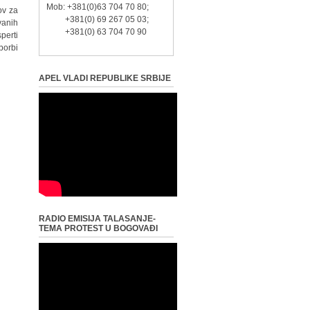
Mob: +381(0)63 704 70 80;
ov za
+381(0) 69 267 05 03;
vanih
+381(0) 63 704 70 90
perti
borbi
APEL VLADI REPUBLIKE SRBIJE
RADIO EMISIJA TALASANJE-
TEMA PROTEST U BOGOVAĐI