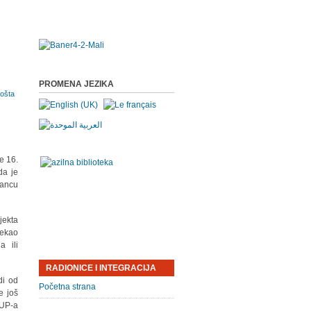
PROMENA JEZIKA
e 16.
da je
lancu
jekta
rekao
a ili
RADIONICE I INTEGRACIJA
di od
Početna strana
e još
MUP-a