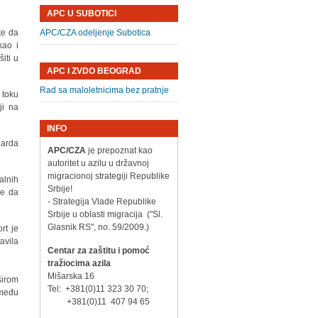
APC U SUBOTICI
te da
APC/CZA odeljenje Subotica
kao i
iti u
APC I ZVDO BEOGRAD
Rad sa maloletnicima bez pratnje
 toku
ji na
INFO
darda
APC/CZA
je prepoznat kao
autoritet u azilu u državnoj
migracionoj strategiji Republike
alnih
Srbije!
je da
- Strategija Vlade Republike
Srbije u oblasti migracija ("Sl.
Glasnik RS", no. 59/2009.)
rt je
avila
Centar za zaštitu i pomoć
tražiocima azila
Mišarska 16
širom
Tel: +381(0)11 323 30 70;
zmeđu
+381(0)11 407 94 65