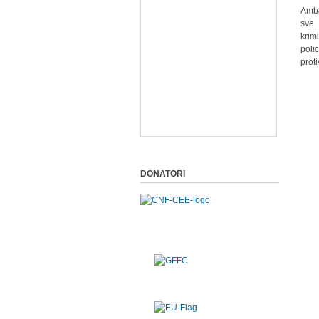
Amba
sve 
krim
poli
prot
DONATORI