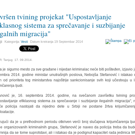
vršen tvining projekat "Uspostavljanje
iklasnog sistema za sprečavanje i suzbijanje
egalnih migracija"
ji
Kategorija:
Vesti
Datum kreiranja
19 Septembar 2014
R: Tanjug 17. 09.2014.
ja je sigurno mesto za sve građane i nijedan kriminalac neće biti pošteđen, izjavio j
embra 2014. godine ministar unutrašnjih poslova, Nebojša Stefanović i istakao 
n od prioriteta tog ministarstva najoštrije sankcionisanje svih koji učestvuju u 
umčarenja ljudi.
anović je, 16. septembra 2014. godine, na svečanom završetku tvining pro
ostavljanje efiklasnog sistema za sprečavanje i suzbijanje ilegalnih migracija", 
e policija nastojati da nijedno dete u Srbiji ne postane žrtva krijumčarenj
loatacije.
ujući da je u prethodnom periodu otkriven verći broj slučajeva krijumčarenja lju
ne organizovanih kriminalnih grupa, Stefanović je naveo da policija treba da bud
mnija da se tome suprotstavi, ali i istakao da je podignut kapacitet rada jedinica 