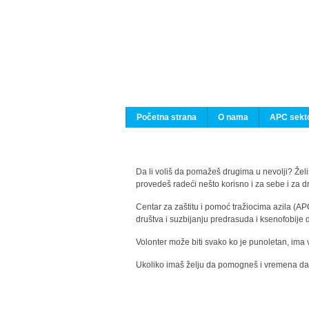
Početna strana
O nama
APC sekto
Da li voliš da pomažeš drugima u nevolji? Želiš
provedeš radeći nešto korisno i za sebe i za 
Centar za zaštitu i pomoć tražiocima azila (AP
društva i suzbijanju predrasuda i ksenofobije 
Volonter može biti svako ko je punoletan, ima 
Ukoliko imaš želju da pomogneš i vremena da s