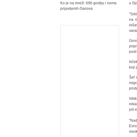
Ko je na mreži: 696 gostiju i nema
u či
prijavljenih članova
"Srb
na n
reša
sara
Govo
prip
podr
Isče
koji
Šef 
migr
pris
Ista
reka
još 
"Nad
Evro
viso