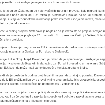
joj je nadležnosti suzbijanje migracija i visokotehnološki kriminal.
ija je zbog položaja jedan od najprivlačnijih tranzitnih pravaca, koje migranti koris
ezakonit način dođu do EU", rekao je Stefanović i istakao da se taj problem, 
vanje slučajeva zloupotrebe informacija preko interneta i socijalnih mreža, može reš
dnji na globalnom nivou.
reći o tvining projektu Stefanović je naglasio da je važno što se projekat odvijao u
reme za otvaranje poglavlja 24 i zahvalio EU i posebno Češkoj i Velikoj Britani
šci u tom projektu.
kujemo otvaranje pregovora sa EU i nastavićemo da radimo na dostizanju stan
 postoje u zemljama članicama EU, rekao je Stefanović.
misije EU u Srbiji, Majkl Davenport, je rekao da je sprečavanje i suzbijanje ileg
acija i visokotenološkog kriminala važno za EU, ali i presudno u nastojanju Srbi
tupi EU, kao i da može imati samo dugoročnu korist za građane Srbije.
kavši da je poslednjih godina broj ilegalnih migranata značajno porastao Davenpo
o da je EU uložila milion evra u ovaj tvining program kako bi srpska policija uspost
efikasniji sistem, oslanjajući se na dobru praksu u zemljama EU.
am se da će projekat pomoći policiji da nastavi saradnju sa policijskim mrežama 
pe, kao i da će doprineti u razvijanju sposobnosti policije u rasvetljavanju veza i
kotehnološkog kriminala i ilegalnih migracija.