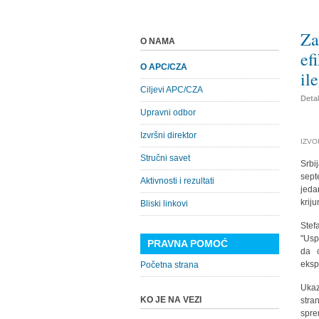
Za
O NAMA
ef
O APC/CZA
il
Ciljevi APC/CZA
Detal
Upravni odbor
Izvršni direktor
IZVO
Stručni savet
Srbi
sept
Aktivnosti i rezultati
jeda
krij
Bliski linkovi
Stef
"Usp
PRAVNA POMOĆ
da ć
eksp
Početna strana
Ukaz
KO JE NA VEZI
stra
spre