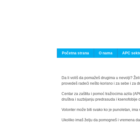
Početna strana
O nama
APC sekto
Da li voliš da pomažeš drugima u nevolji? Želiš
provedeš radeći nešto korisno i za sebe i za 
Centar za zaštitu i pomoć tražiocima azila (AP
društva i suzbijanju predrasuda i ksenofobije 
Volonter može biti svako ko je punoletan, ima 
Ukoliko imaš želju da pomogneš i vremena da s