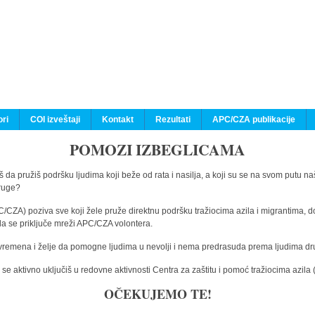
ri
COI izveštaji
Kontakt
Rezultati
APC/CZA publikacije
POMOZI IZBEGLICAMA
 da pružiš podršku ljudima koji beže od rata i nasilja, a koji su se na svom putu na
druge?
C/CZA) poziva sve koji žele pruže direktnu podršku tražiocima azila i migrantima, d
da se priključe mreži APC/CZA volontera.
vremena i želje da pomogne ljudima u nevolji i nema predrasuda prema ljudima drugi
e aktivno uključiš u redovne aktivnosti Centra za zaštitu i pomoć tražiocima azil
OČEKUJEMO TE!