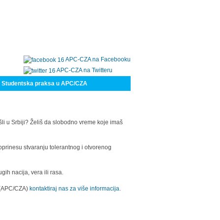
APC-CZA na Facebooku
APC-CZA na Twitteru
Studentska praksa u APC/CZA
šli u Srbiji? Želiš da slobodno vreme koje imaš
oprinesu stvaranju tolerantnog i otvorenog
h nacija, vera ili rasa.
a (APC/CZA)
kontaktiraj nas za više informacija.