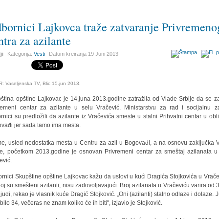
bornici Lajkovca traže zatvaranje Privremeno
ntra za azilante
ji
Kategorija:
Vesti
Datum kreiranja
19 Juni 2013
: Vaseljenska TV, Blic 15.jun 2013.
ština opštine Lajkovac je 14.juna 2013.godine zatražila od Vlade Srbije da se za
remeni centar za azilante u selu Vračević. Ministarstvu za rad i socijalnu za
rnici su predložili da azilante iz Vračevića smeste u stalni Prihvatni centar u obli
vađi jer sada tamo ima mesta.
e, usled nedostatka mesta u Centru za azil u Bogovađi, a na osnovu zaključka 
je, početkom 2013.godine je osnovan Privremeni centar za smeštaj azilanata u
ević.
rnici Skupštine opštine Lajkovac kažu da uslovi u kući Dragića Stojkovića u Vrače
joj su smešteni azilanti, nisu zadovoljavajući. Broj azilanata u Vračeviću varira od 
ljudi, rekao je vlasnik kuće Dragić Stojković. „Oni (azilanti) stalno odlaze i dolaze. J
 bilo 34, večeras ne znam koliko će ih biti", izjavio je Stojković.