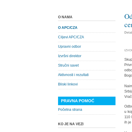
Od
O NAMA
ce
O APC/CZA
Detal
Ciljevi APC/CZA
Upravni odbor
IZVOR
Izvršni direktor
Skup
Priv
Stručni savet
odbo
Aktivnosti i rezultati
Bogo
Bliski linkovi
Naim
Srbi
Vrač
PRAVNA POMOĆ
Odbo
Početna strana
u ko
110 
ih je
KO JE NA VEZI