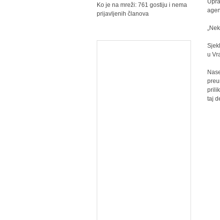
Upra
Ko je na mreži: 761 gostiju i nema
agen
prijavljenih članova
„Nek
Sjek
u Vr
Nase
preu
pril
taj d