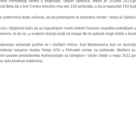
vnik Prihvatnog centra u Bogovađi, Stojan Sjekloća, rekao je 14.juna 2013.g
ciji Beta da u tom Centru trenutno ima oko 130 azilanata, a da je kapacitet 150 ljud
a (odbornici) dođu večeras, pa da prebrojimo' ta slobodna mesta", rekao je Sjekloć
loća i Stojković kažu da su izgradnjom novih mokrih čvorova i kupatila poboljšani u
ačeviću, te da su „u svakom slučaju bolji od onoga što bi azilanti mogli dobiti u šumi
ljavanju azilanata protive se i meštani Vrbice, kod Mladenovca, koji ne dozvolj
ređenje kasarne Vojske Srbije (VS) u Prihvatni centar za azilanate. Meštani su
ikom posete predstavnika Komesarijata za izbeglice i Vlade Srbije u maju 2012.go
eo sela blokirali traktorima.