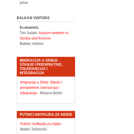
price
BALKAN VISITORS
Economist,
Tim Judah-
Asylum-seekers in
Serbia and Kosovo
Balkan visitors
IMIGRACIJA U SRBIJI:
STANJE I PERSPEKTIVE,
TOLERANCIJA I
INTEGRACIJA
Imigracija u Srbiji: Stanje i
perspektive, tolerancija i
integracija
- Mirjana Bobić
PUTNICI NIOTKUDA ZA NIGDE
Putnici niotkuda za nigde
-
Marko Todorović