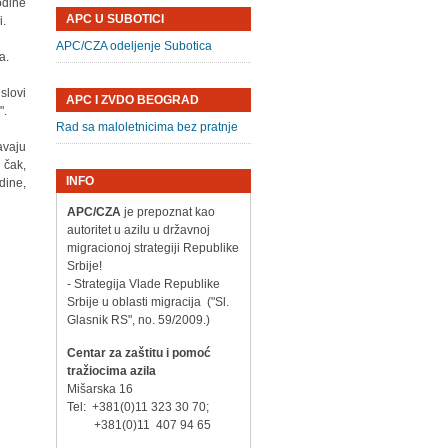
odine
APC U SUBOTICI
i.
APC/CZA odeljenje Subotica
a.
slovi
APC I ZVDO BEOGRAD
".
Rad sa maloletnicima bez pratnje
avaju
 čak,
INFO
dine,
APC/CZA
je prepoznat kao
autoritet u azilu u državnoj
migracionoj strategiji Republike
Srbije!
- Strategija Vlade Republike
Srbije u oblasti migracija ("Sl.
Glasnik RS", no. 59/2009.)
Centar za zaštitu i pomoć
tražiocima azila
Mišarska 16
Tel: +381(0)11 323 30 70;
+381(0)11 407 94 65