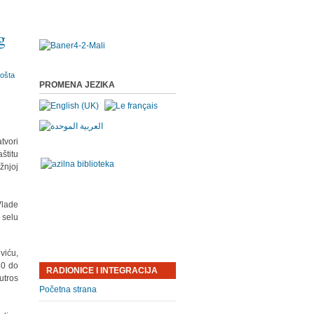
g
PROMENA JEZIKA
tvori
štitu
žnjoj
Vlade
 selu
viću,
30 do
RADIONICE I INTEGRACIJA
utros
Početna strana