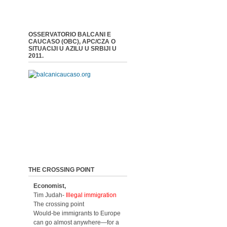
OSSERVATORIO BALCANI E
CAUCASO (OBC), APC/CZA O
SITUACIJI U AZILU U SRBIJI U
2011.
THE CROSSING POINT
Economist,
Tim Judah-
Illegal immigration
The crossing point
Would-be immigrants to Europe
can go almost anywhere—for a