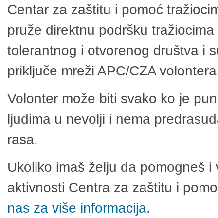
Centar za zaštitu i pomoć tražioci
pruže direktnu podršku tražiocima 
tolerantnog i otvorenog društva i 
priključe mreži APC/CZA volontera
Volonter može biti svako ko je pu
ljudima u nevolji i nema predrasuda
rasa.
Ukoliko imaš želju da pomogneš i 
aktivnosti Centra za zaštitu i po
nas za više informacija.