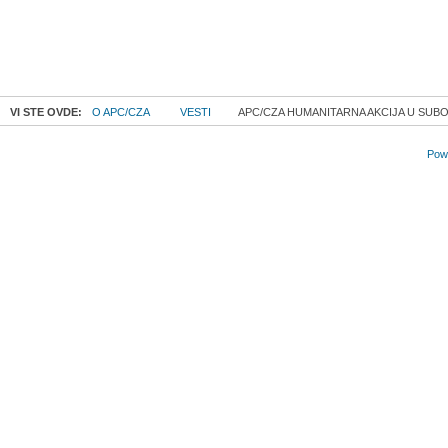
VI STE OVDE:
O APC/CZA
VESTI
APC/CZA HUMANITARNA AKCIJA U SUBO
Powe