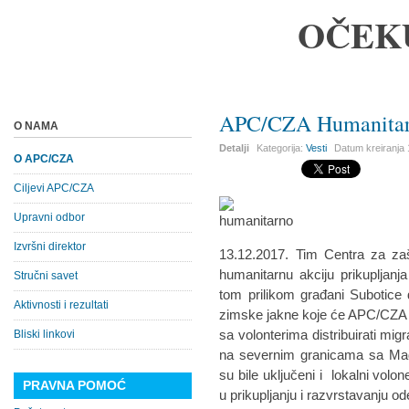
OČEK
APC/CZA Humanitarna
O NAMA
Detalji
Kategorija:
Vesti
Datum kreiranja
O APC/CZA
Ciljevi APC/CZA
Upravni odbor
Izvršni direktor
13.12.2017. Tim Centra za zaš
humanitarnu akciju prikupljan
Stručni savet
tom prilikom građani Subotice
Aktivnosti i rezultati
zimske jakne koje će APC/CZA ti
sa volonterima distribuirati mig
Bliski linkovi
na severnim granicama sa Ma
su bile uključeni i lokalni vol
PRAVNA POMOĆ
u prikupljanju i razvrstavanju o