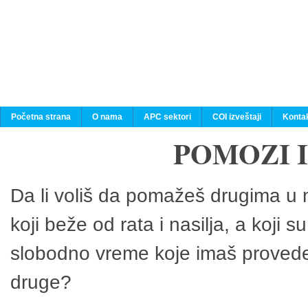
Početna strana
O nama
APC sektori
COI izveštaji
Konta
POMOZI 
Da li voliš da pomažeš drugima u n
koji beže od rata i nasilja, a koji 
slobodno vreme koje imaš provedeš
druge?