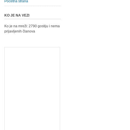
Početna strana
KO JE NA VEZI
Ko je na mreži: 2790 gostiju i nema
prijavljenih članova