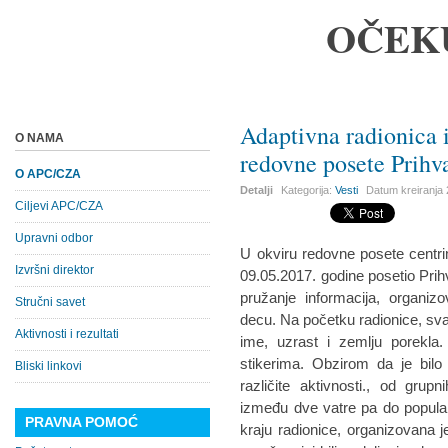
OČEK
Adaptivna radionica i
O NAMA
redovne posete Prih
O APC/CZA
Detalji
Kategorija:
Vesti
Datum kreiranja
Ciljevi APC/CZA
Upravni odbor
U okviru redovne posete centr
Izvršni direktor
09.05.2017. godine posetio Pri
pružanje informacija, organiz
Stručni savet
decu. Na početku radionice, svak
Aktivnosti i rezultati
ime, uzrast i zemlju porekla
stikerima. Obzirom da je bilo 
Bliski linkovi
različite aktivnosti., od grup
između dve vatre pa do popular
PRAVNA POMOĆ
kraju radionice, organizovana 