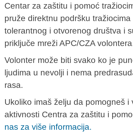
Centar za zaštitu i pomoć tražioci
pruže direktnu podršku tražiocima 
tolerantnog i otvorenog društva i 
priključe mreži APC/CZA volontera
Volonter može biti svako ko je pu
ljudima u nevolji i nema predrasuda
rasa.
Ukoliko imaš želju da pomogneš i 
aktivnosti Centra za zaštitu i po
nas za više informacija.