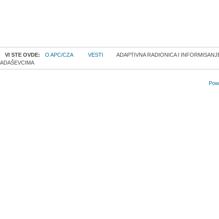
VI STE OVDE:
O APC/CZA
VESTI
ADAPTIVNA RADIONICA I INFORMISAN
ADAŠEVCIMA
Powe