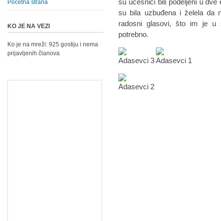
su učesnici bili podeljeni u dve
Početna strana
su bila uzbuđena i želela da 
radosni glasovi, što im je u 
KO JE NA VEZI
potrebno.
Ko je na mreži: 925 gostiju i nema
prijavljenih članova