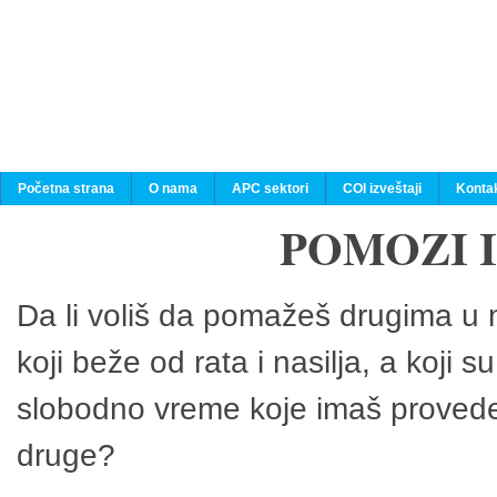
Početna strana
O nama
APC sektori
COI izveštaji
Konta
POMOZI 
Da li voliš da pomažeš drugima u n
koji beže od rata i nasilja, a koji 
slobodno vreme koje imaš provedeš
druge?