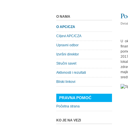
Po
O NAMA
Detal
O APC/CZA
Ciljevi APC/CZA
U ok
Upravni odbor
fina
pomo
Izvršni direktor
2017
loka
Stručni savet
zdra
majk
Aktivnosti i rezultati
sred
Bliski linkovi
PRAVNA POMOĆ
Početna strana
KO JE NA VEZI