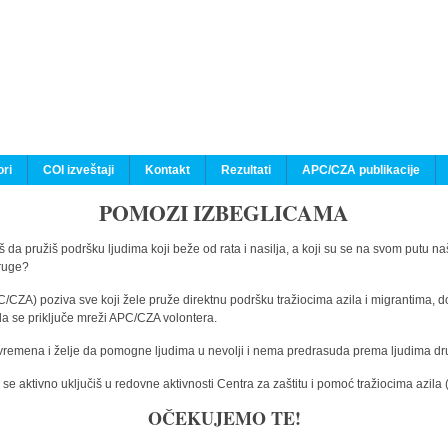
ri
COI izveštaji
Kontakt
Rezultati
APC/CZA publikacije
POMOZI IZBEGLICAMA
 da pružiš podršku ljudima koji beže od rata i nasilja, a koji su se na svom putu na
druge?
C/CZA) poziva sve koji žele pruže direktnu podršku tražiocima azila i migrantima, d
da se priključe mreži APC/CZA volontera.
vremena i želje da pomogne ljudima u nevolji i nema predrasuda prema ljudima drugi
e aktivno uključiš u redovne aktivnosti Centra za zaštitu i pomoć tražiocima azil
OČEKUJEMO TE!