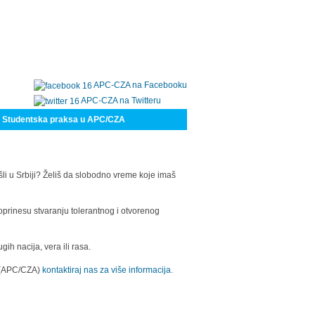
APC-CZA na Facebooku
APC-CZA na Twitteru
Studentska praksa u APC/CZA
šli u Srbiji? Želiš da slobodno vreme koje imaš
oprinesu stvaranju tolerantnog i otvorenog
h nacija, vera ili rasa.
a (APC/CZA)
kontaktiraj nas za više informacija.