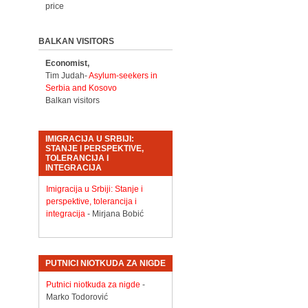
price
BALKAN VISITORS
Economist,
Tim Judah-
Asylum-seekers in
Serbia and Kosovo
Balkan visitors
IMIGRACIJA U SRBIJI:
STANJE I PERSPEKTIVE,
TOLERANCIJA I
INTEGRACIJA
Imigracija u Srbiji: Stanje i
perspektive, tolerancija i
integracija
- Mirjana Bobić
PUTNICI NIOTKUDA ZA NIGDE
Putnici niotkuda za nigde
-
Marko Todorović