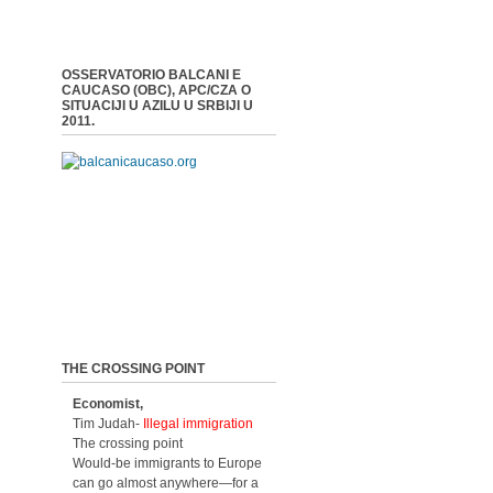
OSSERVATORIO BALCANI E
CAUCASO (OBC), APC/CZA O
SITUACIJI U AZILU U SRBIJI U
2011.
THE CROSSING POINT
Economist,
Tim Judah-
Illegal immigration
The crossing point
Would-be immigrants to Europe
can go almost anywhere—for a