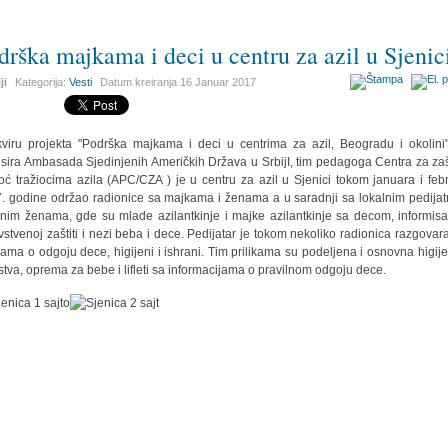
drška majkama i deci u centru za azil u Sjenic
ji
Kategorija:
Vesti
Datum kreiranja
16 Januar 2017
viru projekta "Podrška majkama i deci u centrima za azil, Beogradu i okolini"
nsira Ambasada Sjedinjenih Američkih Država u SrbijI, tim pedagoga Centra za zašt
ć tražiocima azila (APC/CZA ) je u centru za azil u Sjenici tokom januara i feb
. godine održao radionice sa majkama i ženama a u saradnji sa lokalnim pedijat
lnim ženama, gde su mlade azilantkinje i majke azilantkinje sa decom, informis
vstvenoj zaštiti i nezi beba i dece. Pedijatar je tokom nekoliko radionica razgovar
ama o odgoju dece, higijeni i ishrani. Tim prilikama su podeljena i osnovna higij
stva, oprema za bebe i lifleti sa informacijama o pravilnom odgoju dece.