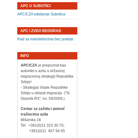
APC U SUBOTICI
APC/CZA odeljenje Subotica
APC I ZVDO BEOGRAD
Rad sa maloletnicima bez pratnje
INFO
APC/CZA
je prepoznat kao
autoritet u azilu u državnoj
migracionoj strategiji Republike
Srbije!
- Strategija Vlade Republike
Srbije u oblasti migracija ("Sl.
Glasnik RS", no. 59/2009.)
Centar za zaštitu i pomoć
tražiocima azila
Mišarska 16
Tel: +381(0)11 323 30 70;
+381(0)11 407 94 65