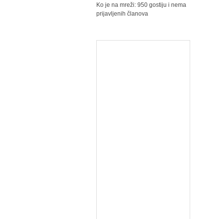
Ko je na mreži: 950 gostiju i nema
prijavljenih članova