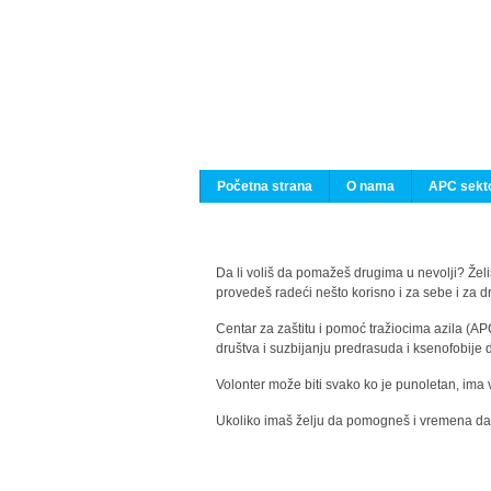
Početna strana
O nama
APC sekto
Da li voliš da pomažeš drugima u nevolji? Želiš
provedeš radeći nešto korisno i za sebe i za 
Centar za zaštitu i pomoć tražiocima azila (AP
društva i suzbijanju predrasuda i ksenofobije 
Volonter može biti svako ko je punoletan, ima 
Ukoliko imaš želju da pomogneš i vremena da s