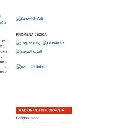
i
PROMENA JEZIKA
 koji
itu i
ruara
rom i
ane o
ao sa
enska
RADIONICE I INTEGRACIJA
Početna strana