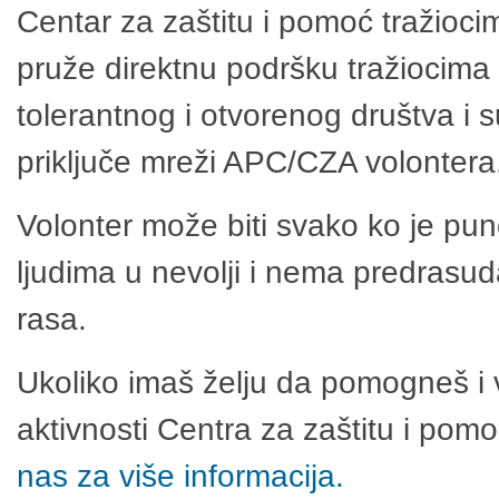
Centar za zaštitu i pomoć tražioci
pruže direktnu podršku tražiocima 
tolerantnog i otvorenog društva i 
priključe mreži APC/CZA volontera
Volonter može biti svako ko je pu
ljudima u nevolji i nema predrasuda
rasa.
Ukoliko imaš želju da pomogneš i 
aktivnosti Centra za zaštitu i po
nas za više informacija.