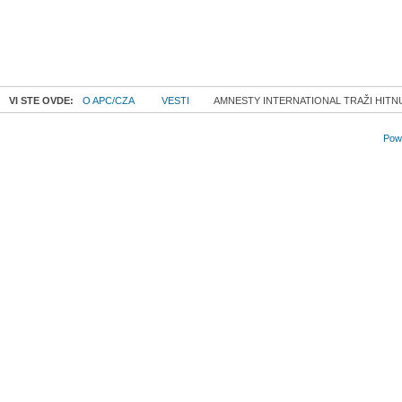
VI STE OVDE:
O APC/CZA
VESTI
AMNESTY INTERNATIONAL TRAŽI HITNU 
Powe