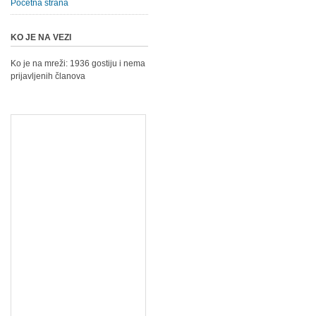
Početna strana
KO JE NA VEZI
Ko je na mreži: 1936 gostiju i nema
prijavljenih članova