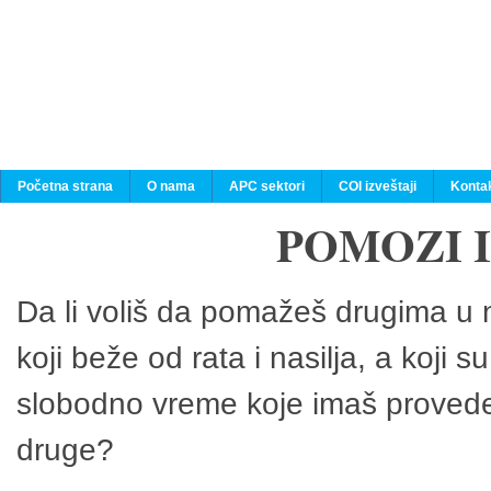
Početna strana
O nama
APC sektori
COI izveštaji
Konta
POMOZI 
Da li voliš da pomažeš drugima u n
koji beže od rata i nasilja, a koji 
slobodno vreme koje imaš provedeš
druge?