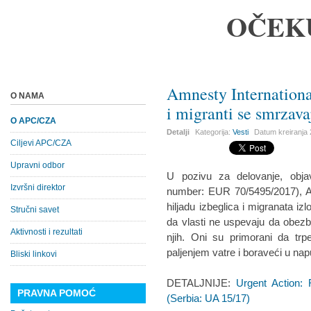
OČEK
Amnesty International
O NAMA
i migranti se smrzava
O APC/CZA
Detalji
Kategorija:
Vesti
Datum kreiranja
Ciljevi APC/CZA
Upravni odbor
U pozivu za delovanje, obja
Izvršni direktor
number: EUR 70/5495/2017), Am
hiljadu izbeglica i migranata iz
Stručni savet
da vlasti ne uspevaju da obezb
Aktivnosti i rezultati
njih. Oni su primorani da tr
paljenjem vatre i boraveći u na
Bliski linkovi
DETALJNIJE:
Urgent Action:
PRAVNA POMOĆ
(Serbia: UA 15/17)