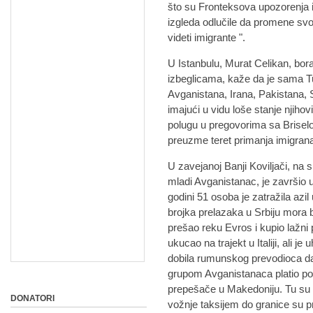
što su Fronteksova upozorenja 
izgleda odlučile da promene svo
videti imigrante ".
U Istanbulu, Murat Celikan, bora
izbeglicama, kaže da je sama T
Avganistana, Irana, Pakistana, Si
imajući u vidu loše stanje njiho
polugu u pregovorima sa Brisel
preuzme teret primanja imigra
U zavejanoj Banji Koviljači, na
mladi Avganistanac, je završio 
godini 51 osoba je zatražila azil 
brojka prelazaka u Srbiju mora b
prešao reku Evros i kupio lažni
ukucao na trajekt u Italiji, ali je
dobila rumunskog prevodioca da 
grupom Avganistanaca platio po
prepešače u Makedoniju. Tu su o
DONATORI
vožnje taksijem do granice su p