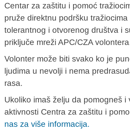
Centar za zaštitu i pomoć tražioci
pruže direktnu podršku tražiocima 
tolerantnog i otvorenog društva i 
priključe mreži APC/CZA volontera
Volonter može biti svako ko je pu
ljudima u nevolji i nema predrasuda
rasa.
Ukoliko imaš želju da pomogneš i 
aktivnosti Centra za zaštitu i po
nas za više informacija.