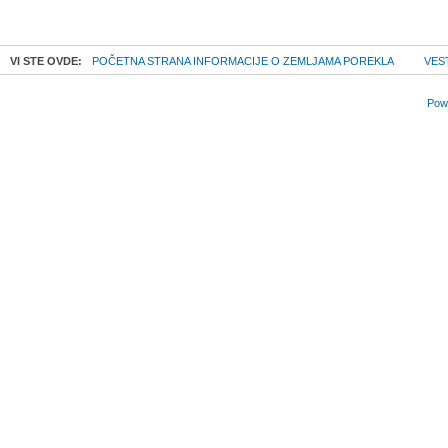
VI STE OVDE:
POČETNA STRANA INFORMACIJE O ZEMLJAMA POREKLA
VES
Powe