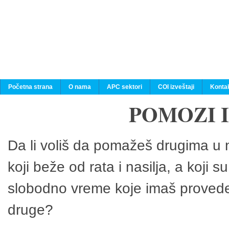
Početna strana
O nama
APC sektori
COI izveštaji
Konta
POMOZI 
Da li voliš da pomažeš drugima u n
koji beže od rata i nasilja, a koji 
slobodno vreme koje imaš provedeš
druge?