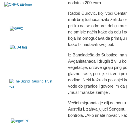
dodatnih 200 evra.
Radoš Đurović, koji vodi Centar
mali broj tražioca azila želi da os
priliku da se odmore, dobiju me
ne smisle način kako da odu i gd
koja im omogućava da primaju n
kako bi nastavili svoj put.
Iz Bangladeša do Subotice, na 
Avganistanaca i drugih živi u 
vegetacije, države igraju ping 
glavne trase, policijski izvori 
godine. Neki kažu da policajci kad
vode do granice i govore im da 
„muslimanske zemlje".
Većini migranata je cilj da odu
Austriju i, zahvaljujući Šengenu
kontrola. „Ako imate novac", kaž