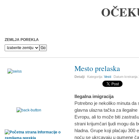
OČEK
ZEMLJA POREKLA
Mesto prelaska
Detalji
Kategorija:
Vesti
Datum kreiranja
Ilegalna imigracija
Potrebno je nekoliko minuta da 
glavna ulazna tačka za ilegalne 
Evropu, ali to može biti zastraš
strani krijumčari ljudi mogu da 
hladna. Grupe koji plaćaju 300 e
noću se ukrcavaju u gumene ča