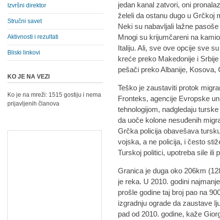
jedan kanal zatvori, oni pronalaz
Izvršni direktor
želeli da ostanu dugo u Grčkoj
Stručni savet
Neki su nabavljali lažne paso
Mnogi su krijumčareni na kamion
Aktivnosti i rezultati
Italiju. Ali, sve ove opcije sve 
Bliski linkovi
kreće preko Makedonije i Srbije
pešači preko Albanije, Kosova, 
KO JE NA VEZI
Teško je zaustaviti protok migran
Ko je na mreži: 1515 gostiju i nema
Fronteks, agencije Evropske uni
prijavljenih članova
tehnologijom, nadgledaju tursk
da uoče kolone nesuđenih migran
Grčka policija obavešava tursku p
vojska, a ne policija, i često 
Turskoj politici, upotreba sile il
Granica je duga oko 206km (128
je reka. U 2010. godini najmanje 
prošle godine taj broj pao na 9
izgradnju ograde da zaustave lj
pad od 2010. godine, kaže Giorgi