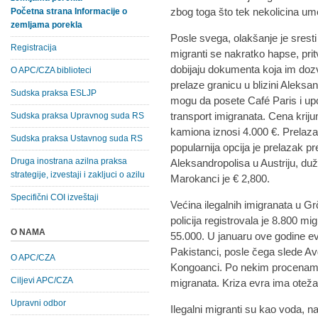
zbog toga što tek nekolicina ume
Početna strana Informacije o
zemljama porekla
Posle svega, olakšanje je sresti 
Registracija
migranti se nakratko hapse, pritva
dobijaju dokumenta koja im dozv
O APC/CZA biblioteci
prelaze granicu u blizini Aleksa
Sudska praksa ESLJP
mogu da posete Café Paris i up
transport imigranata. Cena krij
Sudska praksa Upravnog suda RS
kamiona iznosi 4.000 €. Prelaz
Sudska praksa Ustavnog suda RS
popularnija opcija je prelazak 
Druga inostrana azilna praksa
Aleksandropolisa u Austriju, duž 
strategije, izvestaji i zakljuci o azilu
Marokanci je € 2,800.
Specifični COI izveštaji
Većina ilegalnih imigranata u Gr
policija registrovala je 8.800 m
O NAMA
55.000. U januaru ove godine evi
Pakistanci, posle čega slede Avg
O APC/CZA
Kongoanci. Po nekim procenama 
Ciljevi APC/CZA
migranata. Kriza evra ima oteža
Upravni odbor
Ilegalni migranti su kao voda, n