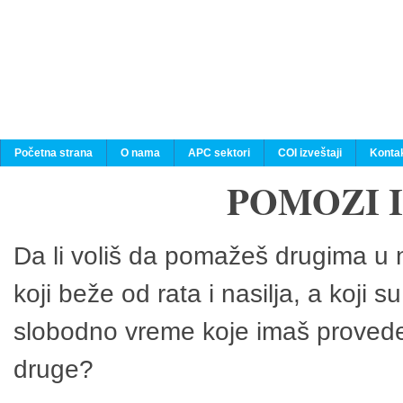
Početna strana
O nama
APC sektori
COI izveštaji
Konta
POMOZI 
Da li voliš da pomažeš drugima u n
koji beže od rata i nasilja, a koji 
slobodno vreme koje imaš provedeš
druge?