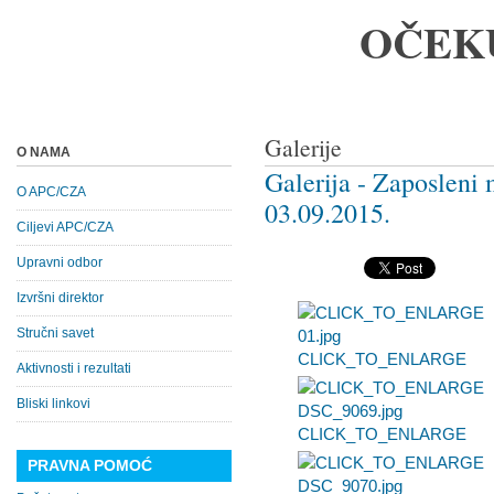
OČEK
Galerije
O NAMA
Galerija - Zaposlen
O APC/CZA
03.09.2015.
Ciljevi APC/CZA
Upravni odbor
Izvršni direktor
Stručni savet
CLICK_TO_ENLARGE
Aktivnosti i rezultati
Bliski linkovi
CLICK_TO_ENLARGE
PRAVNA POMOĆ