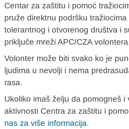
Centar za zaštitu i pomoć tražioci
pruže direktnu podršku tražiocima 
tolerantnog i otvorenog društva i 
priključe mreži APC/CZA volontera
Volonter može biti svako ko je pu
ljudima u nevolji i nema predrasuda
rasa.
Ukoliko imaš želju da pomogneš i 
aktivnosti Centra za zaštitu i po
nas za više informacija.