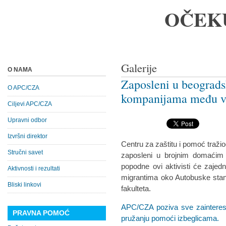
OČEK
Galerije
O NAMA
Zaposleni u beograd
O APC/CZA
kompanijama među 
Ciljevi APC/CZA
Upravni odbor
Izvršni direktor
Centru za zaštitu i pomoć tražio
Stručni savet
zaposleni u brojnim domaćim
popodne ovi aktivisti će zaje
Aktivnosti i rezultati
migrantima oko Autobuske sta
Bliski linkovi
fakulteta.
APC/CZA poziva sve zaintereso
PRAVNA POMOĆ
pružanju pomoći izbeglicama.