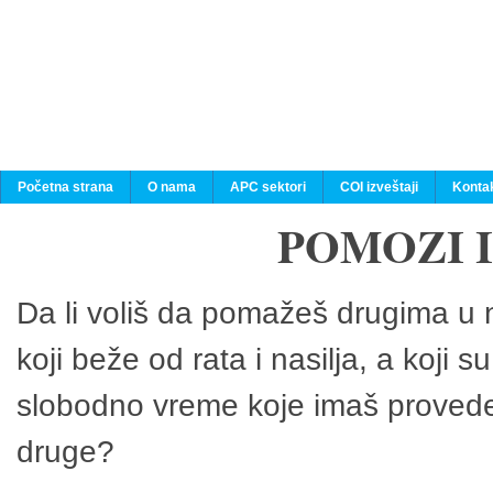
Početna strana
O nama
APC sektori
COI izveštaji
Konta
POMOZI 
Da li voliš da pomažeš drugima u n
koji beže od rata i nasilja, a koji 
slobodno vreme koje imaš provedeš
druge?