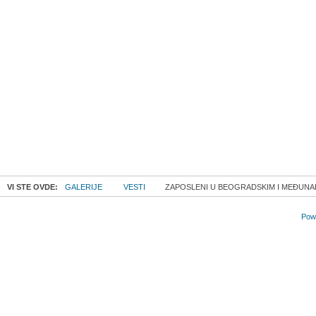
VI STE OVDE:
GALERIJE
VESTI
ZAPOSLENI U BEOGRADSKIM I MEĐUNA
Powe