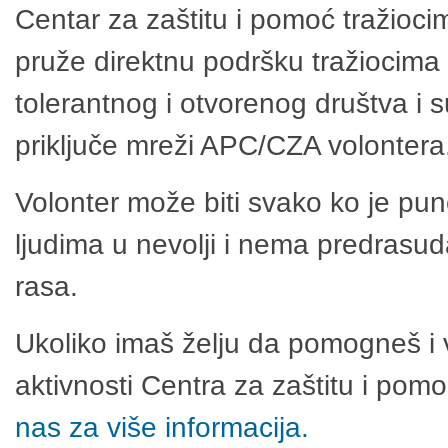
Centar za zaštitu i pomoć tražioci
pruže direktnu podršku tražiocima 
tolerantnog i otvorenog društva i 
priključe mreži APC/CZA volontera
Volonter može biti svako ko je pu
ljudima u nevolji i nema predrasuda
rasa.
Ukoliko imaš želju da pomogneš i 
aktivnosti Centra za zaštitu i po
nas za više informacija.