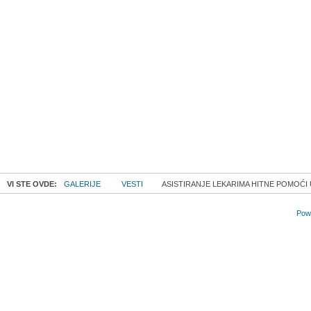
VI STE OVDE:
GALERIJE
VESTI
ASISTIRANJE LEKARIMA HITNE POMOĆI
Powe