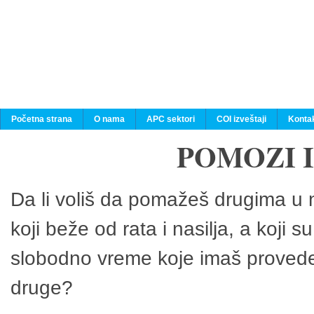
Početna strana
O nama
APC sektori
COI izveštaji
Konta
POMOZI 
Da li voliš da pomažeš drugima u n
koji beže od rata i nasilja, a koji 
slobodno vreme koje imaš provedeš
druge?