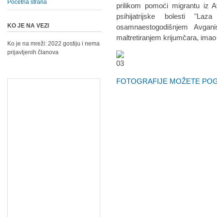
Početna strana
prilikom pomoći migrantu iz A
psihijatrijske bolesti "La
KO JE NA VEZI
osamnaestogodišnjem Avgani
maltretiranjem krijumčara, imao
Ko je na mreži: 2022 gostiju i nema
prijavljenih članova
FOTOGRAFIJE MOŽETE POGL