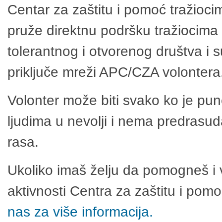
Centar za zaštitu i pomoć tražioci
pruže direktnu podršku tražiocima 
tolerantnog i otvorenog društva i 
priključe mreži APC/CZA volontera
Volonter može biti svako ko je pu
ljudima u nevolji i nema predrasuda
rasa.
Ukoliko imaš želju da pomogneš i 
aktivnosti Centra za zaštitu i po
nas za više informacija.