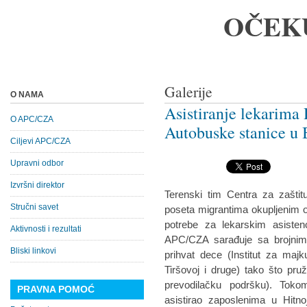
OČEK
Galerije
O NAMA
Asistiranje lekarima
O APC/CZA
Autobuske stanice u
Ciljevi APC/CZA
Upravni odbor
Izvršni direktor
Terenski tim Centra za zaštit
Stručni savet
poseta migrantima okupljenim 
potrebe za lekarskim asisten
Aktivnosti i rezultati
APC/CZA sarađuje sa brojnim 
Bliski linkovi
prihvat dece (Institut za maj
Tiršovoj i druge) tako što pru
prevodilačku podršku). Toko
PRAVNA POMOĆ
asistirao zaposlenima u Hitn