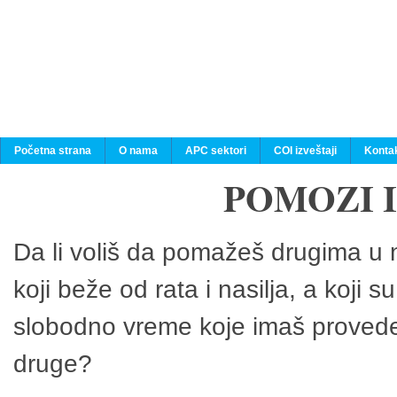
Početna strana
O nama
APC sektori
COI izveštaji
Konta
POMOZI 
Da li voliš da pomažeš drugima u n
koji beže od rata i nasilja, a koji 
slobodno vreme koje imaš provedeš
druge?