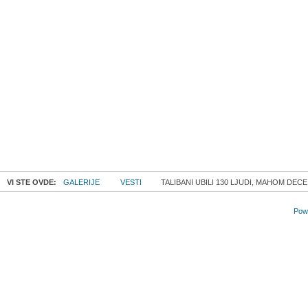
VI STE OVDE:
GALERIJE
VESTI
TALIBANI UBILI 130 LJUDI, MAHOM DECE
Powe