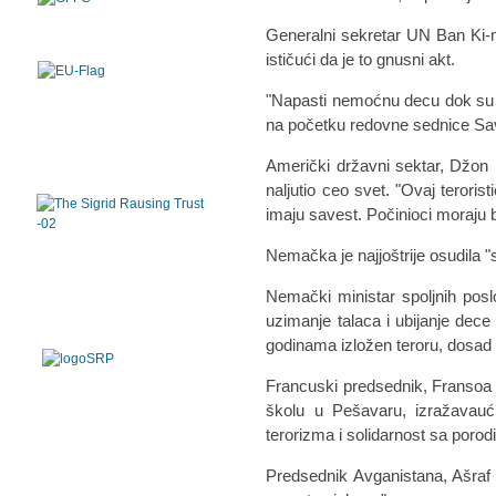
Generalni sekretar UN Ban Ki-m
ističući da je to gnusni akt.
"Napasti nemoćnu decu dok su u
na početku redovne sednice Sa
Američki državni sektar, Džon K
naljutio ceo svet. "Ovaj terorist
imaju savest. Počinioci moraju bi
Nemačka je najjoštrije osudila 
Nemački ministar spoljnih poslo
uzimanje talaca i ubijanje dece
godinama izložen teroru, dosad 
Francuski predsednik, Fransoa O
školu u Pešavaru, izražavaući
terorizma i solidarnost sa poro
Predsednik Avganistana, Ašraf G