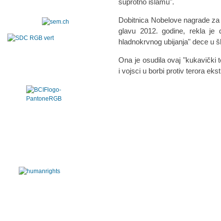
suprotno islamu".
Dobitnica Nobelove nagrade za mi
glavu 2012. godine, rekla je 
hladnokrvnog ubijanja" dece u šk
Ona je osudila ovaj "kukavički te
i vojsci u borbi protiv terora eks