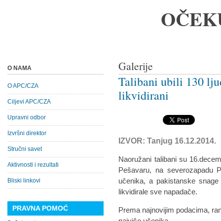
OČEK
Galerije
O NAMA
Talibani ubili 130 l
O APC/CZA
likvidirani
Ciljevi APC/CZA
Upravni odbor
Izvršni direktor
IZVOR: Tanjug 16.12.2014.
Stručni savet
Naoružani talibani su 16.dece
Aktivnosti i rezultati
Pešavaru, na severozapadu Pak
učenika, a pakistanske snage
Bliski linkovi
likvidirale sve napadače.
PRAVNA POMOĆ
Prema najnovijim podacima, ra
najviše učenika.