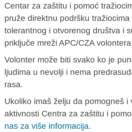
Centar za zaštitu i pomoć tražioci
pruže direktnu podršku tražiocima 
tolerantnog i otvorenog društva i 
priključe mreži APC/CZA volontera
Volonter može biti svako ko je pu
ljudima u nevolji i nema predrasuda
rasa.
Ukoliko imaš želju da pomogneš i 
aktivnosti Centra za zaštitu i po
nas za više informacija.