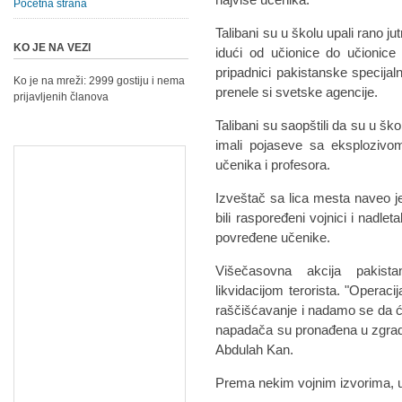
Početna strana
Talibani su u školu upali rano j
KO JE NA VEZI
idući od učionice do učionice
pripadnici pakistanske specijaln
Ko je na mreži: 2999 gostiju i nema
prenele si svetske agencije.
prijavljenih članova
Talibani su saopštili da su u ško
imali pojaseve sa eksplozivo
učenika i profesora.
Izveštač sa lica mesta naveo j
bili raspoređeni vojnici i nadlet
povređene učenike.
Višečasovna akcija pakist
likvidacijom terorista. "Operac
raščišćavanje i nadamo se da će
napadača su pronađena u zgradi"
Abdulah Kan.
Prema nekim vojnim izvorima, u