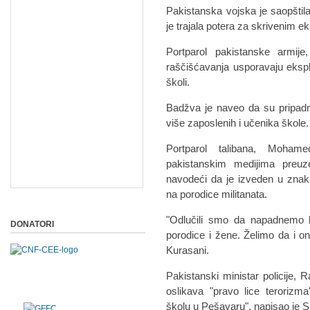
Pakistanska vojska je saopštila
je trajala potera za skrivenim e
Portparol pakistanske armij
raščišćavanja usporavaju eksplo
školi.
Badžva je naveo da su pripadni
više zaposlenih i učenika škole.
Portparol talibana, Moham
pakistanskim medijima preuz
navodeći da je izveden u zna
na porodice militanata.
"Odlučili smo da napadnemo b
DONATORI
porodice i žene. Želimo da i on
Kurasani.
Pakistanski ministar policije,
oslikava "pravo lice terorizm
školu u Pešavaru", napisao je S