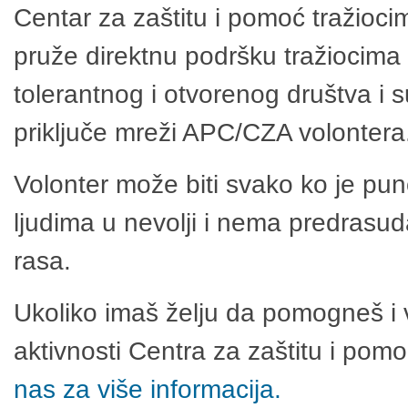
Centar za zaštitu i pomoć tražioci
pruže direktnu podršku tražiocima 
tolerantnog i otvorenog društva i 
priključe mreži APC/CZA volontera
Volonter može biti svako ko je pu
ljudima u nevolji i nema predrasuda
rasa.
Ukoliko imaš želju da pomogneš i 
aktivnosti Centra za zaštitu i po
nas za više informacija.