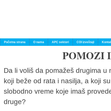
Početna strana
O nama
APC sektori
COI izveštaji
Konta
POMOZI 
Da li voliš da pomažeš drugima u n
koji beže od rata i nasilja, a koji 
slobodno vreme koje imaš provedeš
druge?