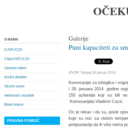
OČEK
Galerije
O NAMA
Puni kapaciteti za sm
O APC/CZA
Ciljevi APC/CZA
Upravni odbor
IZVOR: Tanjug 28.januar 2014.
Izvršni direktor
Komesarijat za izbeglice i migrac
Stručni savet
i 28. januara 2014. godine org
150 azilanata koji su bili n
Aktivnosti i rezultati
Komesarijata Vladimir Cucić.
Bliski linkovi
On je rekao i da su, posle op
koje su noć sa niskim temper
PRAVNA POMOĆ
pretpostavlja da ih više nema p