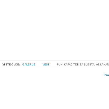
VI STE OVDE:
GALERIJE
VESTI
PUNI KAPACITETI ZA SMEŠTAJ AZILANAT
Powe