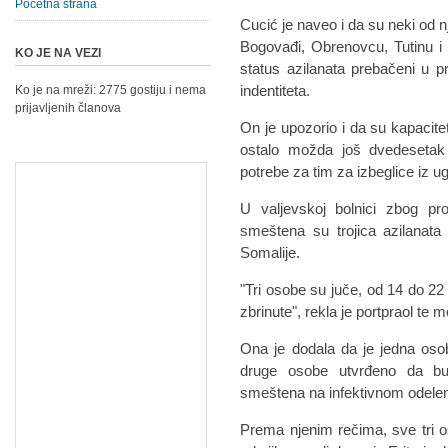
Početna strana
Cucić je naveo i da su neki od n
Bogovađi, Obrenovcu, Tutinu i Sj
KO JE NA VEZI
status azilanata prebačeni u pr
indentiteta.
Ko je na mreži: 2775 gostiju i nema
prijavljenih članova
On je upozorio i da su kapacitet
ostalo možda još dvedesetak
potrebe za tim za izbeglice iz ug
U valjevskoj bolnici zbog pro
smeštena su trojica azilanata 
Somalije.
"Tri osobe su juče, od 14 do 22
zbrinute", rekla je portpraol te
Ona je dodala da je jedna oso
druge osobe utvrđeno da bul
smeštena na infektivnom odele
Prema njenim rečima, sve tri o