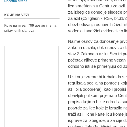
Početna strana
lica smeštenih u Centru za azil
za izbeglice doneo je sledeće pr
KO JE NA VEZI
za azil («Sl.glasnik RS», br.31/
obezbeđivanja osnovnih životnih 
Ko je na mreži: 709 gostiju i nema
vođenja i sadržini evidencije o 
prijavljenih članova
Naime osnov za donošenje prvog 
Zakona o azilu, dok osnov za do
stav 3 Zakona o azilu. Sva tri p
početak njihove primene vezan
odnosno isti se primenjuju od 01
U skorije vreme bi trebalo da se 
regulisala socijalna pomoć ( koja
azil bila odobrena), kao i propi
obavljati prilikom prijema u Cen
propisa kojima bi se odredila sa
potvrde za lice koje je izrazilo n
traži azil, lične karte licu kome 
isprave za izbeglice, a za čije 
poslove. Takođe, Ministarstvo un