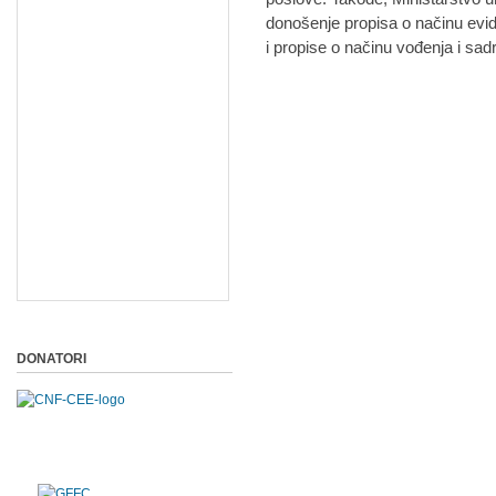
donošenje propisa o načinu eviden
i propise o načinu vođenja i sadr
DONATORI