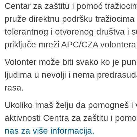
Centar za zaštitu i pomoć tražioci
pruže direktnu podršku tražiocima 
tolerantnog i otvorenog društva i 
priključe mreži APC/CZA volontera
Volonter može biti svako ko je pu
ljudima u nevolji i nema predrasuda
rasa.
Ukoliko imaš želju da pomogneš i 
aktivnosti Centra za zaštitu i po
nas za više informacija.