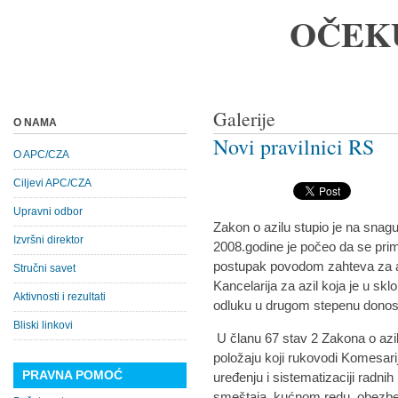
OČEK
Galerije
O NAMA
Novi pravilnici RS
O APC/CZA
Ciljevi APC/CZA
Upravni odbor
Zakon o azilu stupio je na snagu
Izvršni direktor
2008.godine je počeo da se pri
postupak povodom zahteva za az
Stručni savet
Kancelarija za azil koja je u sk
Aktivnosti i rezultati
odluku u drugom stepenu donosi 
Bliski linkovi
U članu 67 stav 2 Zakona o azil
položaju koji rukovodi Komesari
PRAVNA POMOĆ
uređenju i sistematizaciji radni
smeštaja, kućnom redu, obezbeđi