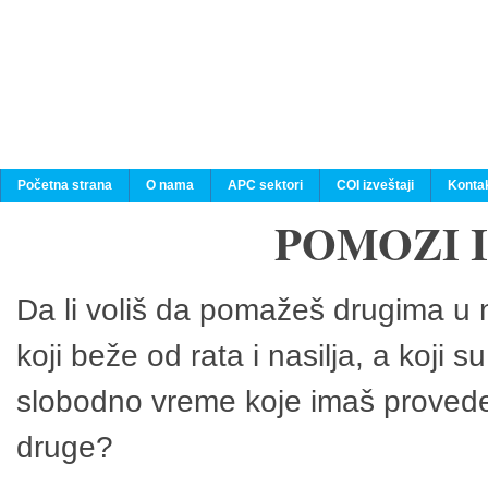
Početna strana
O nama
APC sektori
COI izveštaji
Konta
POMOZI 
Da li voliš da pomažeš drugima u n
koji beže od rata i nasilja, a koji 
slobodno vreme koje imaš provedeš
druge?