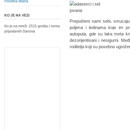
Početna strana
KO JE NA VEZI
Prepušteni sami sebi, smucaju
Ko je na mreži: 2531 gostiju i nema
poljima i ledinama koje im pr
prijavljenih članova
autoputa, gde su laka meta kri
dezorijentisani i nesigurni. Međ
roditelja koji su posebno ugrožen