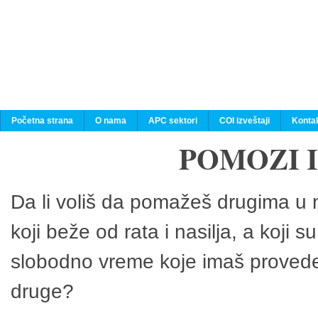
Početna strana
O nama
APC sektori
COI izveštaji
Konta
POMOZI 
Da li voliš da pomažeš drugima u n
koji beže od rata i nasilja, a koji 
slobodno vreme koje imaš provedeš
druge?