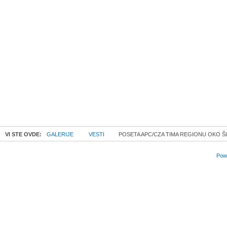
VI STE OVDE:
GALERIJE
VESTI
POSETA APC/CZA TIMA REGIONU OKO Š
Powe