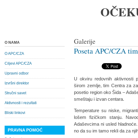
OČEK
Galerije
O NAMA
Poseta APC/CZA tima
O APC/CZA
Ciljevi APC/CZA
Upravni odbor
U okviru redovnih aktivnosti 
Izvršni direktor
širom zemlje, tim Centra za za
posetio region oko Šida – Adaše
Stručni savet
smeštaju i izvan centara.
Aktivnosti i rezultati
Temperature su niske, migrant
Bliski linkovi
lošem fizičkom stanju. Navo
Adaševcima ni usled hladnoće.
PRAVNA POMOĆ
no da su im tamo rekli da za nj