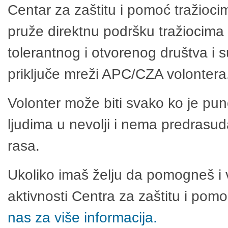
Centar za zaštitu i pomoć tražioci
pruže direktnu podršku tražiocima 
tolerantnog i otvorenog društva i 
priključe mreži APC/CZA volontera
Volonter može biti svako ko je pu
ljudima u nevolji i nema predrasuda
rasa.
Ukoliko imaš želju da pomogneš i 
aktivnosti Centra za zaštitu i po
nas za više informacija.