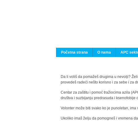
Početna strana
O nama
APC sekto
Da li voliš da pomažeš drugima u nevolji? Želiš
provedeš radeći nešto korisno i za sebe i za 
Centar za zaštitu i pomoć tražiocima azila (AP
društva i suzbijanju predrasuda i ksenofobije 
Volonter može biti svako ko je punoletan, ima 
Ukoliko imaš želju da pomogneš i vremena da s