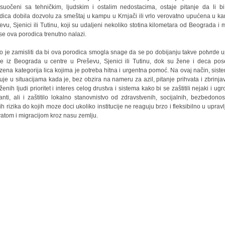
 suočeni sa tehničkim, ljudskim i ostalim nedostacima, ostaje pitanje da li b
dica dobila dozvolu za smeštaj u kampu u Krnjači ili vrlo verovatno upućena u k
evu, Sjenici ili Tutinu, koji su udaljeni nekoliko stotina kilometara od Beograda i 
se ova porodica trenutno nalazi.
o je zamisliti da bi ova porodica smogla snage da se po dobijanju takve potvrde up
ne iz Beograda u centre u Preševu, Sjenici ili Tutinu, dok su žene i deca po
zena kategorija lica kojima je potreba hitna i urgentna pomoć. Na ovaj način, sist
uje u situacijama kada je, bez obzira na nameru za azil, pitanje prihvata i zbrinja
enih ljudi prioritet i interes celog drustva i sistema kako bi se zaštitili nejaki i ug
anti, ali i zaštitilo lokalno stanovnistvo od zdravstvenih, socijalnih, bezbedonos
ih rizika do kojih moze doci ukoliko institucije ne reaguju brzo i fleksibilno u upravl
vatom i migracijom kroz nasu zemlju.