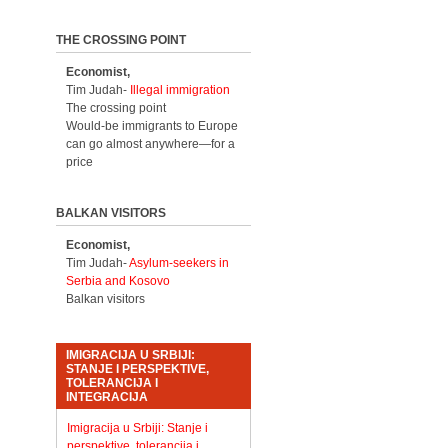
THE CROSSING POINT
Economist,
Tim Judah-
Illegal immigration
The crossing point
Would-be immigrants to Europe
can go almost anywhere—for a
price
BALKAN VISITORS
Economist,
Tim Judah-
Asylum-seekers in
Serbia and Kosovo
Balkan visitors
IMIGRACIJA U SRBIJI:
STANJE I PERSPEKTIVE,
TOLERANCIJA I
INTEGRACIJA
Imigracija u Srbiji: Stanje i
perspektive, tolerancija i