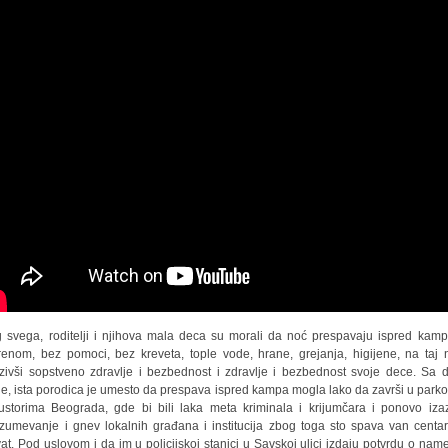
 svega, roditelji i njihova mala deca su morali da noć prespavaju ispred kam
renom, bez pomoci, bez kreveta, tople vode, hrane, grejanja, higijene, na taj 
zivši sopstveno zdravlje i bezbednost i zdravlje i bezbednost svoje dece. Sa 
ne, ista porodica je umesto da prespava ispred kampa mogla lako da završi u park
ustorima Beograda, gde bi bili laka meta kriminala i krijumčara i ponovo iza
zumevanje i gnev lokalnih građana i institucija zbog toga sto spava van centa
vat. Pod uslovom i da im u policijskoj stanici u Savskoj ulici izdaju potvrdu o name