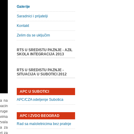
Galerije
Saradnici i prijatelji
Kontakt
Zelim da se uključim
RTS U SREDISTU PAZNJE - AZIL
SKOLA INTEGRACIJA 2013
RTS U SREDISTU PAZNJE -
SITUACIJA U SUBOTICI 2012
APC U SUBOTICI
APC/CZA odeljenje Subotica
pa na
nacin
druge
APC I ZVDO BEOGRAD
ovima
zvala
Rad sa maloletnicima bez pratnje
ra za
ri za