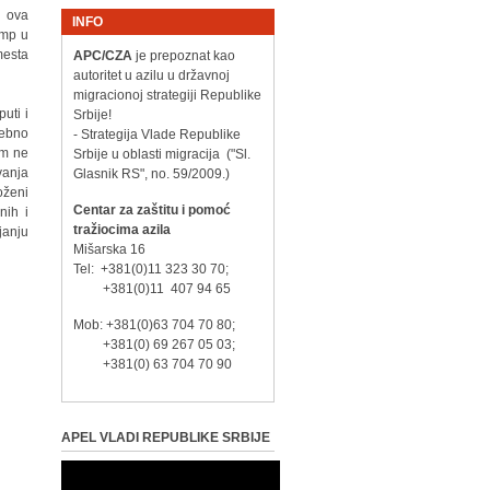
i ova
INFO
amp u
mesta
APC/CZA
je prepoznat kao
autoritet u azilu u državnoj
migracionoj strategiji Republike
uti i
Srbije!
sebno
- Strategija Vlade Republike
em ne
Srbije u oblasti migracija ("Sl.
vanja
Glasnik RS", no. 59/2009.)
roženi
Centar za zaštitu i pomoć
nih i
tražiocima azila
janju
Mišarska 16
Tel: +381(0)11 323 30 70;
+381(0)11 407 94 65
Mob: +381(0)63 704 70 80;
+381(0) 69 267 05 03;
+381(0) 63 704 70 90
APEL VLADI REPUBLIKE SRBIJE