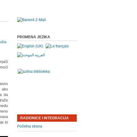
PROMENA JEZIKA
njači
omoći
kasno
u ako
da da
traže
zmeđu
smeno
prava
RADIONICE I INTEGRACIJA
je bi
Početna strana