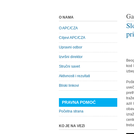
Ga
O NAMA
Sl
O APC/CZA
pr
Ciljevi APC/CZA
Upravni odbor
Izvršni direktor
Beog
kod 
Stručni savet
izbe
Aktivnosti i rezultati
Pošt
Bliski linkovi
uveč
pret
traž
PRAVNA POMOĆ
azil
obav
Početna strana
izra
cent
treb
KO JE NA VEZI