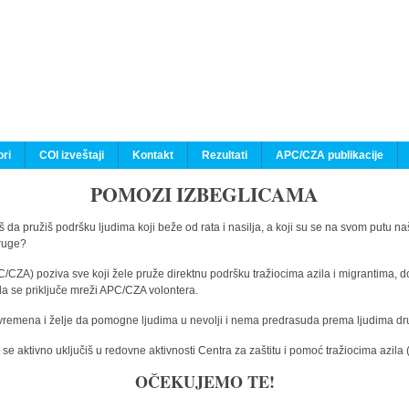
ri
COI izveštaji
Kontakt
Rezultati
APC/CZA publikacije
POMOZI IZBEGLICAMA
 da pružiš podršku ljudima koji beže od rata i nasilja, a koji su se na svom putu na
druge?
C/CZA) poziva sve koji žele pruže direktnu podršku tražiocima azila i migrantima, d
da se priključe mreži APC/CZA volontera.
vremena i želje da pomogne ljudima u nevolji i nema predrasuda prema ljudima drugi
e aktivno uključiš u redovne aktivnosti Centra za zaštitu i pomoć tražiocima azil
OČEKUJEMO TE!