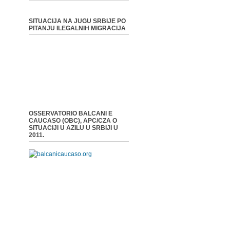
SITUACIJA NA JUGU SRBIJE PO
PITANJU ILEGALNIH MIGRACIJA
OSSERVATORIO BALCANI E
CAUCASO (OBC), APC/CZA O
SITUACIJI U AZILU U SRBIJI U
2011.