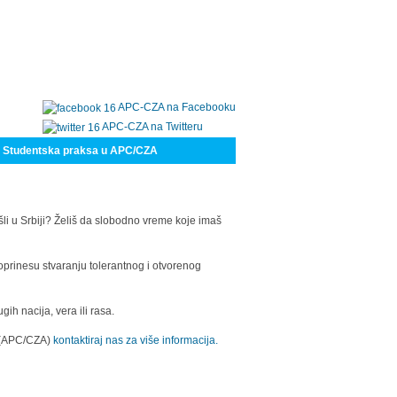
APC-CZA na Facebooku
APC-CZA na Twitteru
Studentska praksa u APC/CZA
šli u Srbiji? Želiš da slobodno vreme koje imaš
oprinesu stvaranju tolerantnog i otvorenog
h nacija, vera ili rasa.
a (APC/CZA)
kontaktiraj nas za više informacija.