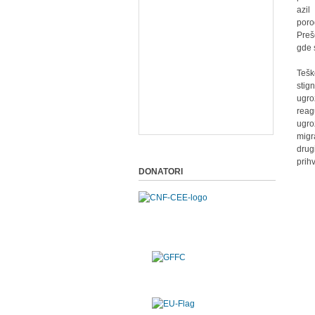
azil
poro
Preš
gde 
Tešk
stig
ugro
reag
ugrož
migr
drug
prih
DONATORI