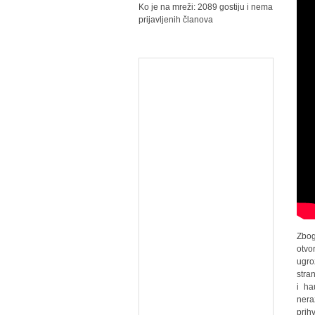
Ko je na mreži: 2089 gostiju i nema
prijavljenih članova
Zbog
otvo
ugro
stra
i ha
nera
prih