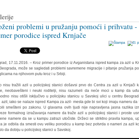
lerije
oženi problemi u pružanju pomoći i prihvatu -
imer porodice ispred Krnjače
rad, 17.11.2016. – Kroz primer porodice iz Avganistana ispred kampa za azil u Kr
Beograda, može se sagledati problemi savremene migracije i pitanje pružanja p
glicama na njihovom putu kroz i u Srbiji.
o nisu tražili azil u policijskoj stanici došavsi prvo do Centra za azil u Krnjači 
e, neobavešteni i neuki roditelji, nisu razumeli da neće moci u kamp da uđ
hodno nisu otišli isključivo u policijsku stanicu u Savskoj ulici u centru Beogra
e azil, iako se nalaze ispred Kampa za azil- mesta gde bi svi koji imaju nameru da 
 bili smešteni po zakonu. U glavama ovih ljudi nije napravljena jasna razlika i
eze formalnog izražavanja namere da traže azil u policijskoj stanici i proste u
žene namere da se u kampu zatrazi utočiste. Držeci se striktno pravila kampa, u
ra je odbila da smesti ovu veliku porodicu u kamp bez potvrda o nameri za azil ko
alo da dobiju u policijskoj stanici u Savskoj.