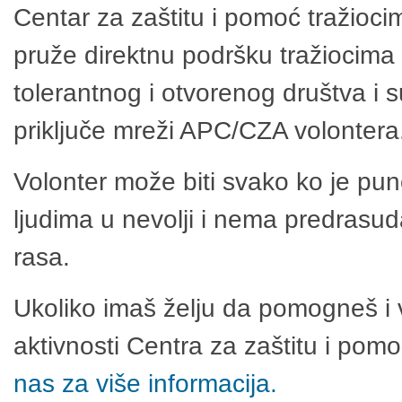
Centar za zaštitu i pomoć tražioci
pruže direktnu podršku tražiocima 
tolerantnog i otvorenog društva i 
priključe mreži APC/CZA volontera
Volonter može biti svako ko je pu
ljudima u nevolji i nema predrasuda
rasa.
Ukoliko imaš želju da pomogneš i 
aktivnosti Centra za zaštitu i po
nas za više informacija.