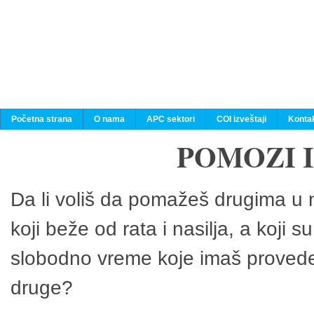
Početna strana
O nama
APC sektori
COI izveštaji
Konta
POMOZI 
Da li voliš da pomažeš drugima u n
koji beže od rata i nasilja, a koji 
slobodno vreme koje imaš provedeš
druge?