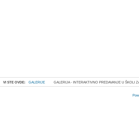
VI STE OVDE:
GALERIJE
GALERIJA - INTERAKTIVNO PREDAVANJE U ŠKOLI Z
Powe