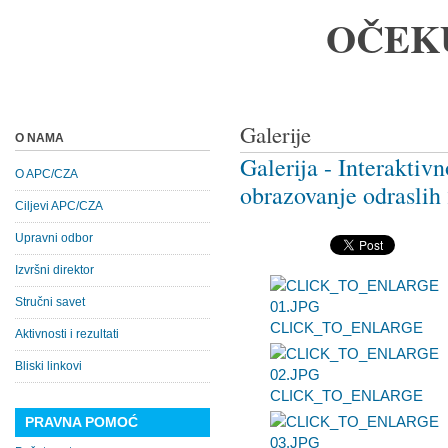
OČEK
Galerije
O NAMA
Galerija - Interaktiv
O APC/CZA
obrazovanje odraslih
Ciljevi APC/CZA
Upravni odbor
Izvršni direktor
Stručni savet
CLICK_TO_ENLARGE
Aktivnosti i rezultati
Bliski linkovi
CLICK_TO_ENLARGE
PRAVNA POMOĆ