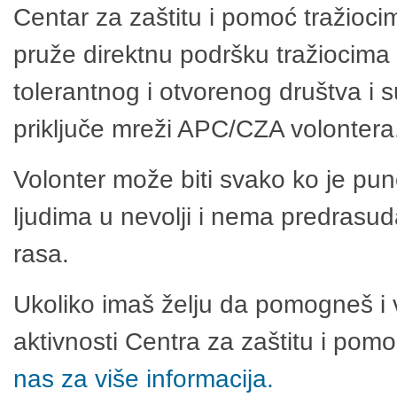
Centar za zaštitu i pomoć tražioci
pruže direktnu podršku tražiocima 
tolerantnog i otvorenog društva i 
priključe mreži APC/CZA volontera
Volonter može biti svako ko je pu
ljudima u nevolji i nema predrasuda
rasa.
Ukoliko imaš želju da pomogneš i 
aktivnosti Centra za zaštitu i po
nas za više informacija.