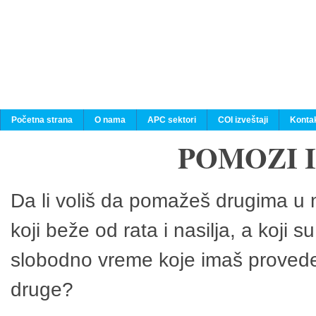
Početna strana
O nama
APC sektori
COI izveštaji
Konta
POMOZI 
Da li voliš da pomažeš drugima u n
koji beže od rata i nasilja, a koji 
slobodno vreme koje imaš provedeš
druge?