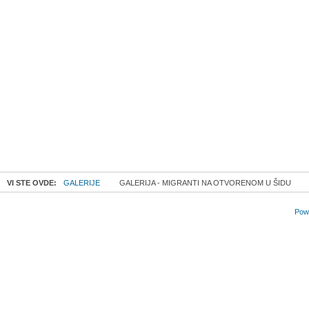
VI STE OVDE:
GALERIJE
GALERIJA - MIGRANTI NA OTVORENOM U ŠIDU
Powe