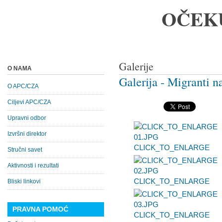
OČEK
Galerije
O NAMA
Galerija - Migranti 
O APC/CZA
Ciljevi APC/CZA
Upravni odbor
Izvršni direktor
CLICK_TO_ENLARGE
Stručni savet
Aktivnosti i rezultati
CLICK_TO_ENLARGE
Bliski linkovi
PRAVNA POMOĆ
CLICK_TO_ENLARGE