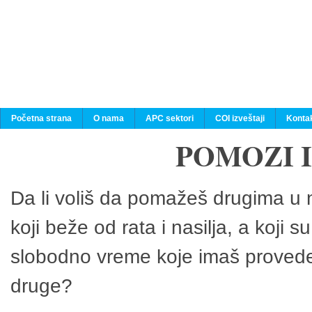
Početna strana
O nama
APC sektori
COI izveštaji
Konta
POMOZI 
Da li voliš da pomažeš drugima u n
koji beže od rata i nasilja, a koji 
slobodno vreme koje imaš provedeš
druge?