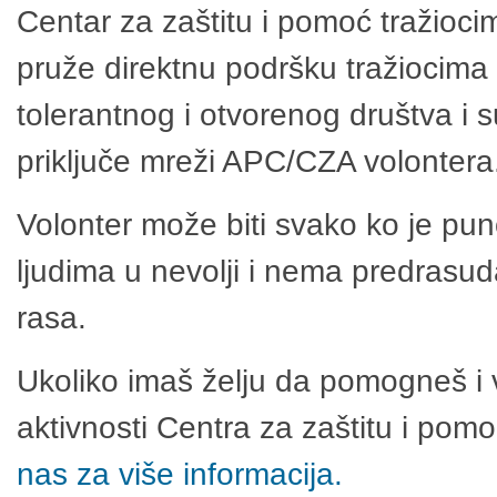
Centar za zaštitu i pomoć tražioci
pruže direktnu podršku tražiocima 
tolerantnog i otvorenog društva i 
priključe mreži APC/CZA volontera
Volonter može biti svako ko je pu
ljudima u nevolji i nema predrasuda
rasa.
Ukoliko imaš želju da pomogneš i 
aktivnosti Centra za zaštitu i po
nas za više informacija.