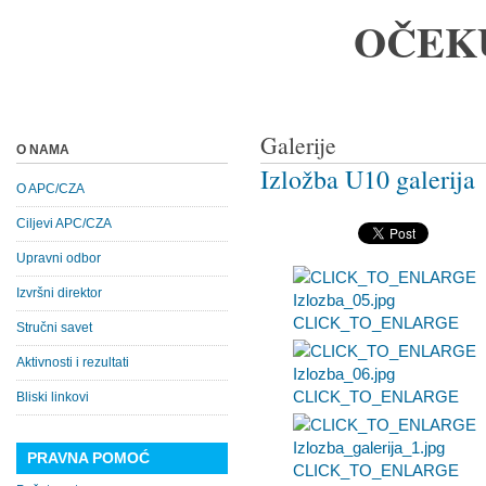
OČEK
Galerije
O NAMA
Izložba U10 galerija
O APC/CZA
Ciljevi APC/CZA
Upravni odbor
Izvršni direktor
CLICK_TO_ENLARGE
Stručni savet
Aktivnosti i rezultati
CLICK_TO_ENLARGE
Bliski linkovi
PRAVNA POMOĆ
CLICK_TO_ENLARGE