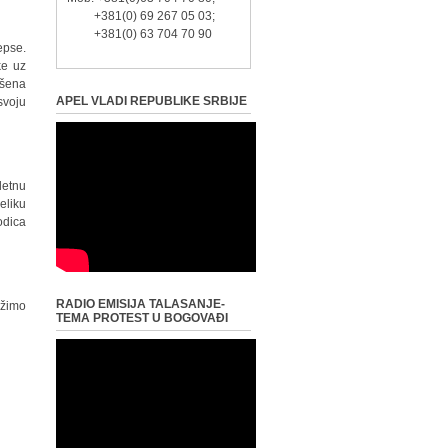
+381(0) 69 267 05 03;
+381(0) 63 704 70 90
epse.
ke uz
ašena
APEL VLADI REPUBLIKE SRBIJE
svoju
letnu
eliku
odica
RADIO EMISIJA TALASANJE-
ržimo
TEMA PROTEST U BOGOVAĐI