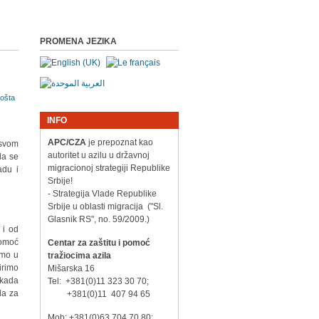
PROMENA JEZIKA
INFO
APC/CZA
je prepoznat kao
 svom
autoritet u azilu u državnoj
da se
migracionoj strategiji Republike
adu i
Srbije!
- Strategija Vlade Republike
Srbije u oblasti migracija ("Sl.
Glasnik RS", no. 59/2009.)
 i od
pomoć
Centar za zaštitu i pomoć
smo u
tražiocima azila
irimo
Mišarska 16
 kada
Tel: +381(0)11 323 30 70;
da za
+381(0)11 407 94 65
Mob: +381(0)63 704 70 80;