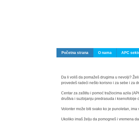
Početna strana
O nama
APC sekto
Da li voliš da pomažeš drugima u nevolji? Želiš
provedeš radeći nešto korisno i za sebe i za 
Centar za zaštitu i pomoć tražiocima azila (AP
društva i suzbijanju predrasuda i ksenofobije 
Volonter može biti svako ko je punoletan, ima 
Ukoliko imaš želju da pomogneš i vremena da s