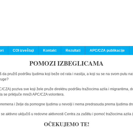
ri
COI izveštaji
Kontakt
Rezultati
APC/CZA publikacije
POMOZI IZBEGLICAMA
 da pružiš podršku ljudima koji beže od rata i nasilja, a koji su se na svom putu na
druge?
C/CZA) poziva sve koji žele pruže direktnu podršku tražiocima azila i migrantima, d
da se priključe mreži APC/CZA volontera.
vremena i želje da pomogne ljudima u nevolji i nema predrasuda prema ljudima drugi
e aktivno uključiš u redovne aktivnosti Centra za zaštitu i pomoć tražiocima azil
OČEKUJEMO TE!