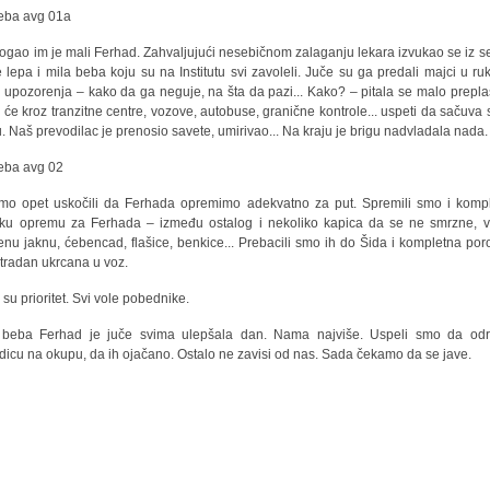
gao im je mali Ferhad. Zahvaljujući nesebičnom zalaganju lekara izvukao se iz s
e lepa i mila beba koju su na Institutu svi zavoleli. Juče su ga predali majci u ru
a upozorenja – kako da ga neguje, na šta da pazi... Kako? – pitala se malo prepl
 će kroz tranzitne centre, vozove, autobuse, granične kontrole... uspeti da sačuva 
. Naš prevodilac je prenosio savete, umirivao... Na kraju je brigu nadvladala nada.
mo opet uskočili da Ferhada opremimo adekvatno za put. Spremili smo i komp
ku opremu za Ferhada – između ostalog i nekoliko kapica da se ne smrzne, v
enu jaknu, ćebencad, flašice, benkice... Prebacili smo ih do Šida i kompletna por
utradan ukrcana u voz.
 su prioritet. Svi vole pobednike.
 beba Ferhad je juče svima ulepšala dan. Nama najviše. Uspeli smo da od
dicu na okupu, da ih ojačano. Ostalo ne zavisi od nas. Sada čekamo da se jave.