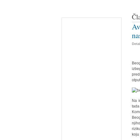
Čl
Av
na
Detal
Beog
izbe
pred
otpu
Na i
tada
Kome
Beog
njih
rizi
koju 