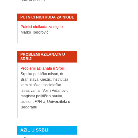
Balkan visitors
PUTNICI NIOTKUDA ZA NIGDE
Putnici niotkuda za nigde
-
Marko Todorović
PROBLEMI AZILANATA U
SRBIJI
Problemi azilanata u Srbiji
,
Srpska politička misao, dr.
Branislava Knezić, Institut za
kriminiloška i sociološka
istraživanja i Vojin Vidanović,
magistar političkih nauka,
asistent FPN-a, Univerziteta u
Beogradu
AZIL U SRBIJI