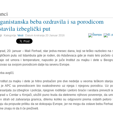
anci
ganistanska beba ozdravila i sa porodicom
stavila izbeglički put
ji
Kategorija:
Vesti
Datum kreiranja
20 Januar 2016
rad, 20. januar – Mali Ferhad, star jedva mesec dana, koji se teško razboleo na
gličkom putu od Istambula gde je rođen, do Adaševaca gde je malo telo počelo 
aje od umora i temperature, napustio je juče Institut za majku i dete u Beogr
tovao sa svojom porodicom dalje ka severu Evrope.
nstitut za majku i dete je hitno prebačen pre dve nedelje u veoma teškom stanju
 je APC sa prevodiocem bio svakodnevno uz njega i njegovu porodicu. Uz 
sarijata za izbeglice i policije, njegove roditelje i petoro braće i sestara prevezli 
rad u Centar u Krnjači, uložili puno truda da steknemo njihovo poverenje, da um
ov strah od zatvaranja granica, dilemu koliko su odgovorni prema ostalih petoro
kuju da propuste priliku da se dokopaju Evrope, jer ne mogu da ostave bebu Ferha
ne znaju ni da li će preživeti.