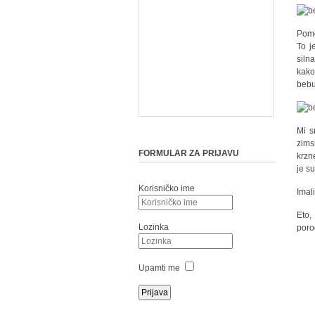
Pomo
To j
siln
kako
bebu
Mi s
zims
FORMULAR ZA PRIJAVU
krzn
je s
Korisničko ime
Imali
Eto,
Lozinka
poro
Upamti me