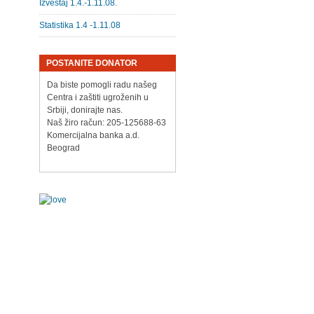
Izveštaj 1.4.-1.11.08.
Statistika 1.4 -1.11.08
POSTANITE DONATOR
Da biste pomogli radu našeg
Centra i zaštiti ugroženih u
Srbiji, donirajte nas.
Naš žiro račun: 205-125688-63
Komercijalna banka a.d.
Beograd