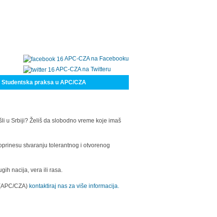
APC-CZA na Facebooku
APC-CZA na Twitteru
Studentska praksa u APC/CZA
šli u Srbiji? Želiš da slobodno vreme koje imaš
oprinesu stvaranju tolerantnog i otvorenog
h nacija, vera ili rasa.
a (APC/CZA)
kontaktiraj nas za više informacija.