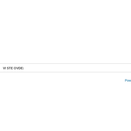
VI STE OVDE:
Powe