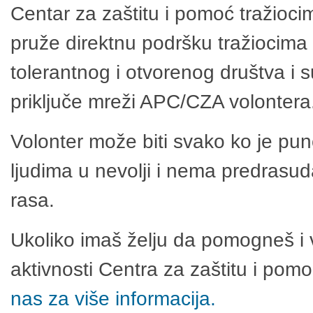
Centar za zaštitu i pomoć tražioci
pruže direktnu podršku tražiocima 
tolerantnog i otvorenog društva i 
priključe mreži APC/CZA volontera
Volonter može biti svako ko je pu
ljudima u nevolji i nema predrasuda
rasa.
Ukoliko imaš želju da pomogneš i 
aktivnosti Centra za zaštitu i po
nas za više informacija.