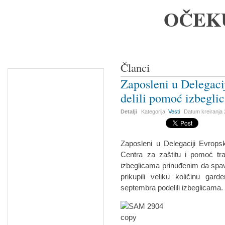
OČEK
Članci
Zaposleni u Delegaci
delili pomoć izbegli
Detalji
Kategorija:
Vesti
Datum kreiranja
Zaposleni u Delegaciji Evropsk
Centra za zaštitu i pomoć tr
izbeglicama prinuđenim da spav
prikupili veliku količinu gar
septembra podelili izbeglicama.