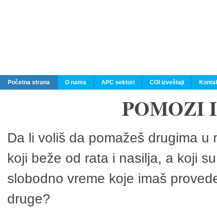
Početna strana
O nama
APC sektori
COI izveštaji
Konta
POMOZI 
Da li voliš da pomažeš drugima u n
koji beže od rata i nasilja, a koji 
slobodno vreme koje imaš provedeš
druge?