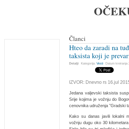
OČEK
Članci
Hteo da zaradi na tu
taksista koji je preva
Detalji
Kategorija:
Vesti
Datum kreiranja
IZVOR: Dnevno rs 16.jul 201
Jedana valjevski taksista sus
Srije kojima je vožnju do Bog
cenovnika udruženja "Gradski taxi
Kako su danas javili lokalni m
vožnju dugu oko 30 kilometara n
Sirije bila su tri mladića i je