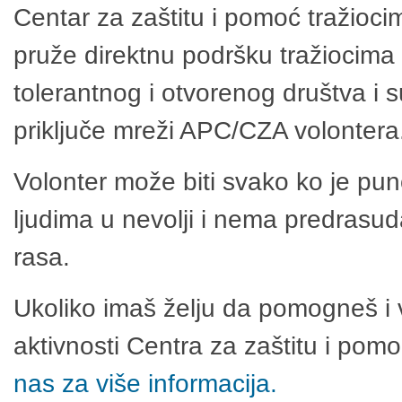
Centar za zaštitu i pomoć tražioci
pruže direktnu podršku tražiocima 
tolerantnog i otvorenog društva i 
priključe mreži APC/CZA volontera
Volonter može biti svako ko je pu
ljudima u nevolji i nema predrasuda
rasa.
Ukoliko imaš želju da pomogneš i 
aktivnosti Centra za zaštitu i po
nas za više informacija.