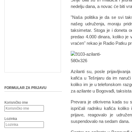
nedelju dana, a novac će biti vr
"Naša politika je da se svi tak
našeg udruženja, moraju pridr
taksimetar. Stoga je i doneta od
predao 4.000 dinara, koliko je 
vraćen" rekao je Radio Patku 
Azilanti su, posle prijavljivanja
kafića u Tešnjaru da im naruč
koliko im je u telefonskom raz
FORMULAR ZA PRIJAVU
za azilante u Bogovađi, taksista
Prevara je otkrivena kada su se
Korisničko ime
ispričali radniku kafića kolik
prijave, reagovalo je udruže
Lozinka
suspendovalo na sedam dana.