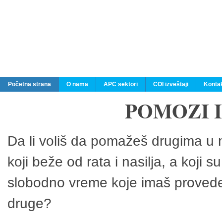
Početna strana
O nama
APC sektori
COI izveštaji
Konta
POMOZI 
Da li voliš da pomažeš drugima u n
koji beže od rata i nasilja, a koji 
slobodno vreme koje imaš provedeš
druge?