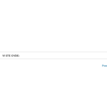
VI STE OVDE:
Powe