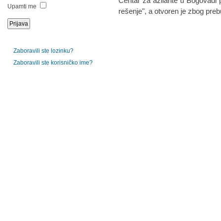
Centar za azilante u Bogovađi 
Upamti me
rešenje", a otvoren je zbog prebu
Zaboravili ste lozinku?
Zaboravili ste korisničko ime?