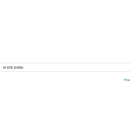
VI STE OVDE:
Powe