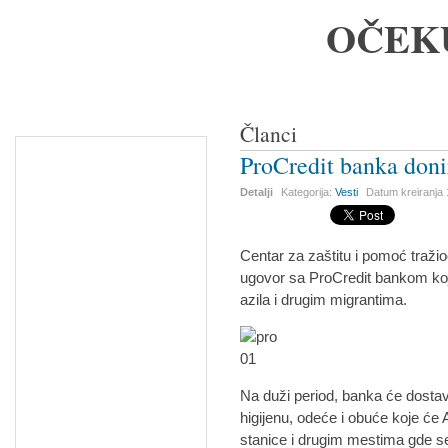
OČEK
Članci
ProCredit banka don
Detalji
Kategorija:
Vesti
Datum kreiranja
Centar za zaštitu i pomoć traži
ugovor sa ProCredit bankom koj
azila i drugim migrantima.
Na duži period, banka će dosta
higijenu, odeće i obuće koje ć
stanice i drugim mestima gde se