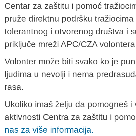
Centar za zaštitu i pomoć tražioci
pruže direktnu podršku tražiocima 
tolerantnog i otvorenog društva i 
priključe mreži APC/CZA volontera
Volonter može biti svako ko je pu
ljudima u nevolji i nema predrasuda
rasa.
Ukoliko imaš želju da pomogneš i 
aktivnosti Centra za zaštitu i po
nas za više informacija.