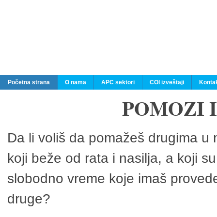
Početna strana
O nama
APC sektori
COI izveštaji
Konta
POMOZI 
Da li voliš da pomažeš drugima u n
koji beže od rata i nasilja, a koji 
slobodno vreme koje imaš provedeš
druge?