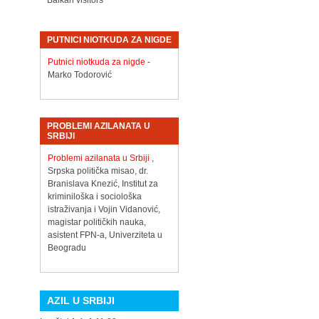
Balkan visitors
PUTNICI NIOTKUDA ZA NIGDE
Putnici niotkuda za nigde
-
Marko Todorović
PROBLEMI AZILANATA U
SRBIJI
Problemi azilanata u Srbiji
,
Srpska politička misao, dr.
Branislava Knezić, Institut za
kriminiloška i sociološka
istraživanja i Vojin Vidanović,
magistar političkih nauka,
asistent FPN-a, Univerziteta u
Beogradu
AZIL U SRBIJI