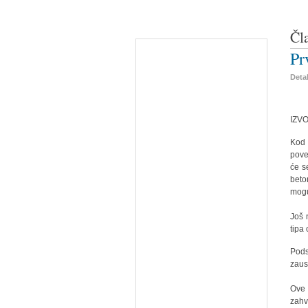
Čl
Pr
Detal
IZVO
Kod
pove
će s
beto
mogu 
Još 
tipa
Pods
zaus
Ove 
zahv