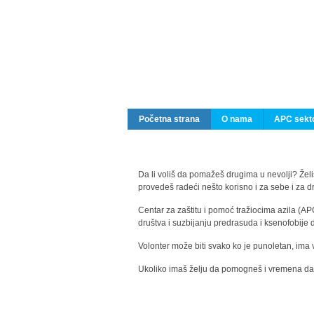
Početna strana
O nama
APC sekto
Da li voliš da pomažeš drugima u nevolji? Želiš
provedeš radeći nešto korisno i za sebe i za 
Centar za zaštitu i pomoć tražiocima azila (AP
društva i suzbijanju predrasuda i ksenofobije 
Volonter može biti svako ko je punoletan, ima 
Ukoliko imaš želju da pomogneš i vremena da s