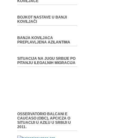
KOVILJAČE
BOJKOT NASTAVE U BANJI
KOVILJAČI
BANJA KOVILJACA
PREPLAVLJENA AZILANTIMA
SITUACIJA NA JUGU SRBIJE PO
PITANJU ILEGALNIH MIGRACIJA
OSSERVATORIO BALCANI E
CAUCASO (OBC), APC/CZA O
SITUACIJI U AZILU U SRBIJI U
2011.