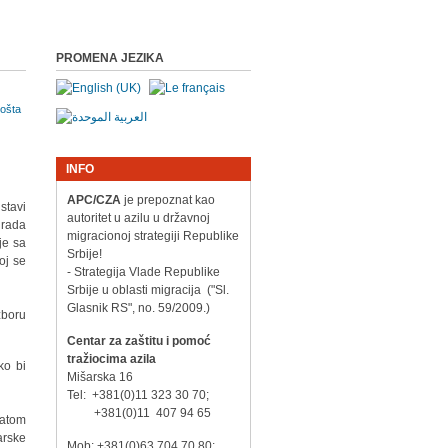
PROMENA JEZIKA
INFO
APC/CZA
je prepoznat kao
tavi
autoritet u azilu u državnoj
grada
migracionoj strategiji Republike
je sa
Srbije!
oj se
- Strategija Vlade Republike
Srbije u oblasti migracija ("Sl.
Glasnik RS", no. 59/2009.)
zboru
Centar za zaštitu i pomoć
tražiocima azila
ko bi
Mišarska 16
Tel: +381(0)11 323 30 70;
+381(0)11 407 94 65
ratom
arske
Mob: +381(0)63 704 70 80;