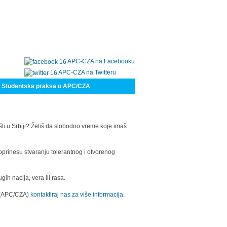
APC-CZA na Facebooku
APC-CZA na Twitteru
Studentska praksa u APC/CZA
šli u Srbiji? Želiš da slobodno vreme koje imaš
oprinesu stvaranju tolerantnog i otvorenog
h nacija, vera ili rasa.
a (APC/CZA)
kontaktiraj nas za više informacija.