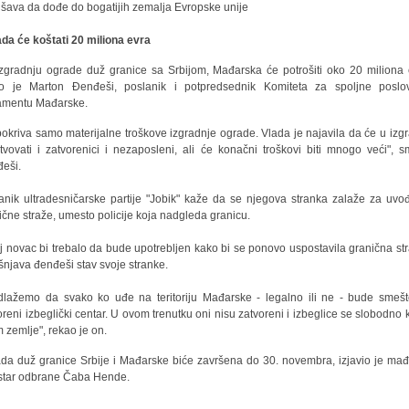
šava da dođe do bogatijih zemalja Evropske unije
da će koštati 20 miliona evra
zgradnju ograde duž granice sa Srbijom, Mađarska će potrošiti oko 20 miliona 
o je Marton Đenđeši, poslanik i potpredsednik Komiteta za spoljne posl
amentu Mađarske.
pokriva samo materijalne troškove izgradnje ograde. Vlada je najavila da će u izgr
tvovati i zatvorenici i nezaposleni, ali će konačni troškovi biti mnogo veći", s
eši.
anik ultradesničarske partije "Jobik" kaže da se njegova stranka zalaže za uvo
ične straže, umesto policije koja nadgleda granicu.
j novac bi trebalo da bude upotrebljen kako bi se ponovo uspostavila granična str
šnjava đenđeši stav svoje stranke.
dlažemo da svako ko uđe na teritoriju Mađarske - legalno ili ne - bude smeš
oreni izbeglički centar. U ovom trenutku oni nisu zatvoreni i izbeglice se slobodno 
m zemlje", rekao je on.
da duž granice Srbije i Mađarske biće završena do 30. novembra, izjavio je mađ
star odbrane Čaba Hende.