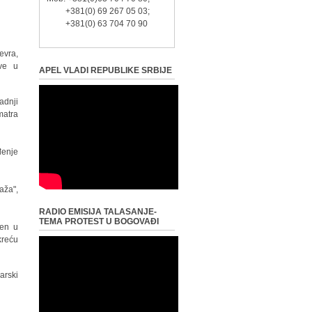
+381(0) 69 267 05 03;
+381(0) 63 704 70 90
evra,
ove u
APEL VLADI REPUBLIKE SRBIJE
adnji
matra
đenje
aža",
RADIO EMISIJA TALASANJE-
TEMA PROTEST U BOGOVAĐI
ten u
kreću
arski