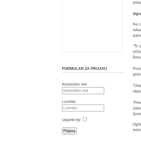
poku
Ogra
Na i
reka
parl
"To 
učes
Đenđ
FORMULAR ZA PRIJAVU
Posl
gran
Korisničko ime
"Ova
obja
Lozinka
"Pre
zatv
širo
Upamti me
Ogra
mini