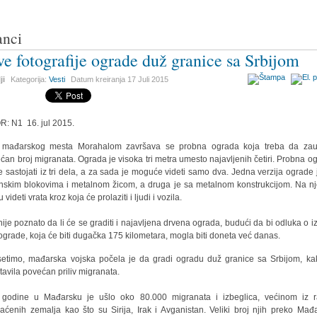
anci
ve fotografije ograde duž granice sa Srbijom
ji
Kategorija:
Vesti
Datum kreiranja
17 Juli 2015
R: N1 16. jul 2015.
 mađarskog mesta Morahalom završava se probna ograda koja treba da zaus
ćan broj migranata. Ograda je visoka tri metra umesto najavljenih četiri. Probna o
e sastojati iz tri dela, a za sada je moguće videti samo dva. Jedna verzija ograde 
nskim blokovima i metalnom žicom, a druga je sa metalnom konstrukcijom. Na nj
videti vrata kroz koja će prolaziti i ljudi i vozila.
nije poznato da li će se graditi i najavljena drvena ograda, budući da bi odluka o i
 ograde, koja će biti dugačka 175 kilometara, mogla biti doneta već danas.
etimo, mađarska vojska počela je da gradi ogradu duž granice sa Srbijom, ka
tavila povećan priliv migranata.
godine u Mađarsku je ušlo oko 80.000 migranata i izbeglica, većinom iz 
aćenih zemalja kao što su Sirija, Irak i Avganistan. Veliki broj njih preko Mađ