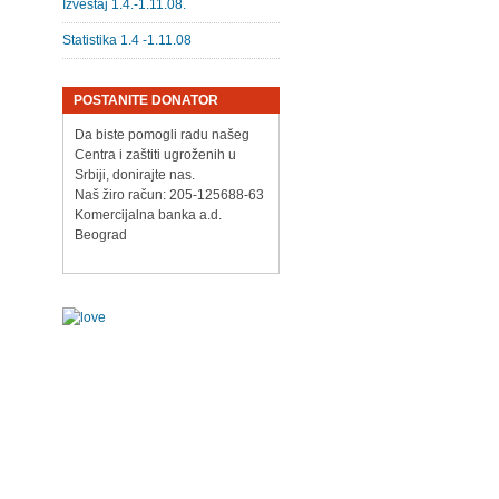
Izveštaj 1.4.-1.11.08.
Statistika 1.4 -1.11.08
POSTANITE DONATOR
Da biste pomogli radu našeg
Centra i zaštiti ugroženih u
Srbiji, donirajte nas.
Naš žiro račun: 205-125688-63
Komercijalna banka a.d.
Beograd