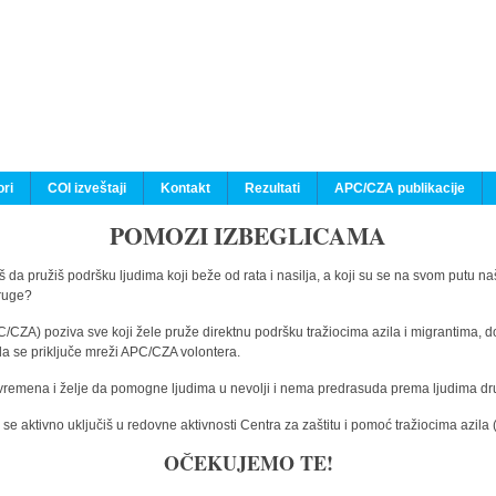
ri
COI izveštaji
Kontakt
Rezultati
APC/CZA publikacije
POMOZI IZBEGLICAMA
 da pružiš podršku ljudima koji beže od rata i nasilja, a koji su se na svom putu na
druge?
C/CZA) poziva sve koji žele pruže direktnu podršku tražiocima azila i migrantima, d
da se priključe mreži APC/CZA volontera.
vremena i želje da pomogne ljudima u nevolji i nema predrasuda prema ljudima drugi
e aktivno uključiš u redovne aktivnosti Centra za zaštitu i pomoć tražiocima azil
OČEKUJEMO TE!