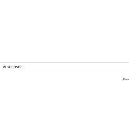
VI STE OVDE:
Powe