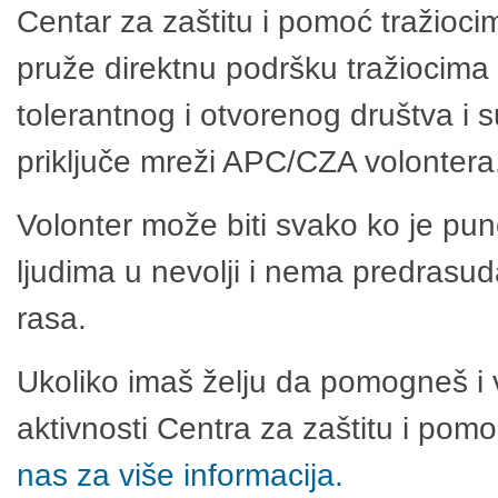
Centar za zaštitu i pomoć tražioci
pruže direktnu podršku tražiocima 
tolerantnog i otvorenog društva i 
priključe mreži APC/CZA volontera
Volonter može biti svako ko je pu
ljudima u nevolji i nema predrasuda
rasa.
Ukoliko imaš želju da pomogneš i 
aktivnosti Centra za zaštitu i po
nas za više informacija.