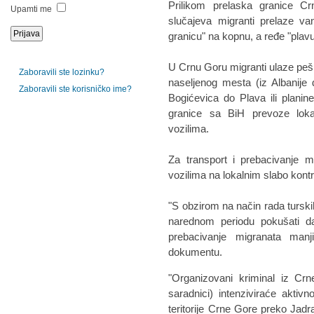
Prilikom prelaska granice C
Upamti me
slučajeva migranti prelaze va
granicu" na kopnu, a ređe "plavu 
U Crnu Goru migranti ulaze peš
Zaboravili ste lozinku?
naseljenog mesta (iz Albanije
Zaboravili ste korisničko ime?
Bogićevica do Plava ili plani
granice sa BiH prevoze lokaln
vozilima.
Za transport i prebacivanje m
vozilima na lokalnim slabo kon
"S obzirom na način rada turski
narednom periodu pokušati da
prebacivanje migranata manj
dokumentu.
"Organizovani kriminal iz Crne
saradnici) intenziviraće aktivn
teritorije Crne Gore preko Jadr