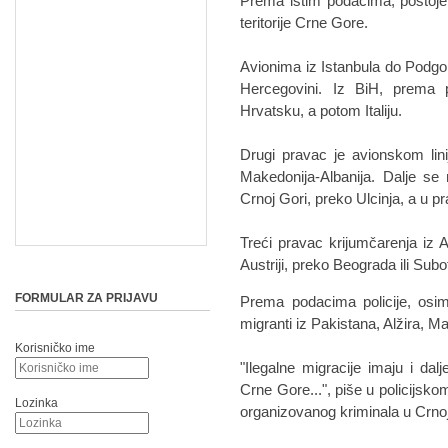
Prema istim podacima, postoje
teritorije Crne Gore.
Avionima iz Istanbula do Podgor
Hercegovini. Iz BiH, prema 
Hrvatsku, a potom Italiju.
Drugi pravac je avionskom linij
Makedonija-Albanija. Dalje se m
Crnoj Gori, preko Ulcinja, a u pr
Treći pravac krijumčarenja iz 
Austriji, preko Beograda ili Subo
FORMULAR ZA PRIJAVU
Prema podacima policije, osi
migranti iz Pakistana, Alžira, Ma
Korisničko ime
"Ilegalne migracije imaju i dalj
Crne Gore...", piše u policijsk
Lozinka
organizovanog kriminala u Crn