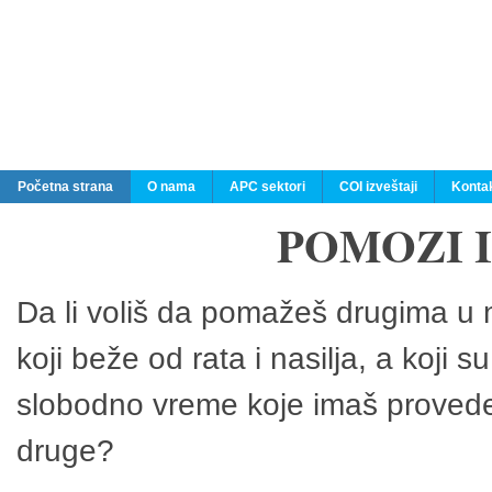
Početna strana
O nama
APC sektori
COI izveštaji
Konta
POMOZI 
Da li voliš da pomažeš drugima u n
koji beže od rata i nasilja, a koji 
slobodno vreme koje imaš provedeš
druge?