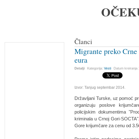
OČEK
Članci
Migrante preko Crne 
eura
Detalji
Kategorija:
Vesti
Datum kreiranja
Izvor: Tanjug septembar 2014.
Državljani Turske, uz pomoć pre
organizuju poslove krijumča
policijskim dokumentima "Pro
kriminala u Crnoj Gori-SOCTA"
Gore krijumčare za cenu od 3.5