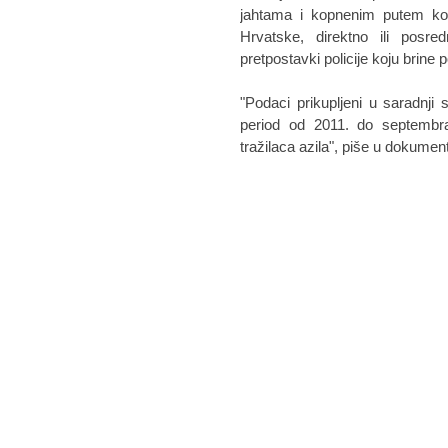
jahtama i kopnenim putem kori
Hrvatske, direktno ili posr
pretpostavki policije koju brine p
"Podaci prikupljeni u saradnj
period od 2011. do septembra
tražilaca azila", piše u dokumen