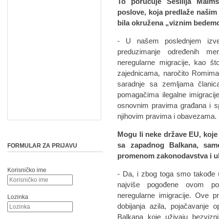
To poručuje Sesilija Malm
poslove, koja predlaže našim 
bila okružena „viznim bedem
- U našem poslednjem izvešt
preduzimanje određenih mer
neregularne migracije, kao š
zajednicama, naročito Romima,
saradnje sa zemljama člani
pomagačima ilegalne imigracije
osnovnim pravima građana i sp
njihovim pravima i obavezama.
Mogu li neke države EU, koje 
sa zapadnog Balkana, sam
FORMULAR ZA PRIJAVU
promenom zakonodavstva i uk
Korisničko ime
- Da, i zbog toga smo takođe u
najviše pogođene ovom poj
neregularne imigracije. Ove pr
Lozinka
dobijanja azila, pojačavanje
Balkana koje uživaju bezvizn