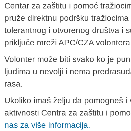
Centar za zaštitu i pomoć tražioci
pruže direktnu podršku tražiocima 
tolerantnog i otvorenog društva i 
priključe mreži APC/CZA volontera
Volonter može biti svako ko je pu
ljudima u nevolji i nema predrasuda
rasa.
Ukoliko imaš želju da pomogneš i 
aktivnosti Centra za zaštitu i po
nas za više informacija.