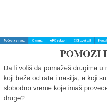
Početna strana
O nama
APC sektori
COI izveštaji
Konta
POMOZI 
Da li voliš da pomažeš drugima u n
koji beže od rata i nasilja, a koji 
slobodno vreme koje imaš provedeš
druge?