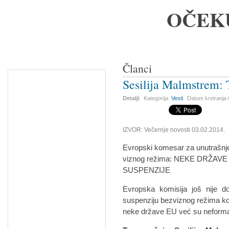
OČEK
Članci
Sesilija Malmstrem: 
Detalji
Kategorija:
Vesti
Datum kreiranja
IZVOR: Večernje novosti 03.02.2014.
Evropski komesar za unutrašnje
viznog režima: NEKE DRŽ
SUSPENZIJE
Evropska komisija još nije d
suspenziju bezviznog režima koji
neke države EU već su neforma