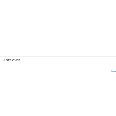
VI STE OVDE:
Powe