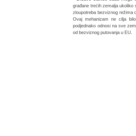
građane trećih zemalja ukoliko 
zloupotreba bezviznog režima o
Ovaj mehanizam ne cilja bilo 
podjednako odnosi na sve zemlje
od bezviznog putovanja u EU.