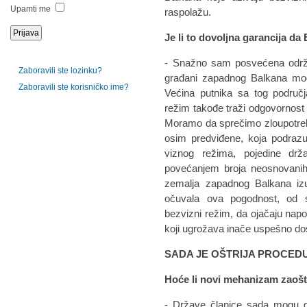
Upamti me
raspolažu.
Je li to dovoljna garancija da 
- Snažno sam posvećena održav
Zaboravili ste lozinku?
građani zapadnog Balkana mogu 
Zaboravili ste korisničko ime?
Većina putnika sa tog područj
režim takođe traži odgovornost 
Moramo da sprečimo zloupotreb
osim predviđene, koja podraz
viznog režima, pojedine dr
povećanjem broja neosnovanih 
zemalja zapadnog Balkana izu
očuvala ova pogodnost, od s
bezvizni režim, da ojačaju napo
koji ugrožava inače uspešno do
SADA JE OŠTRIJA PROCED
Hoće li novi mehanizam zaošt
- Države članice sada mogu d