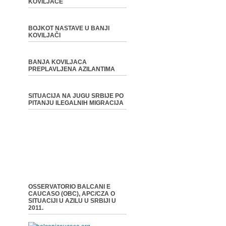
KOVILJAČE
BOJKOT NASTAVE U BANJI
KOVILJAČI
BANJA KOVILJACA
PREPLAVLJENA AZILANTIMA
SITUACIJA NA JUGU SRBIJE PO
PITANJU ILEGALNIH MIGRACIJA
OSSERVATORIO BALCANI E
CAUCASO (OBC), APC/CZA O
SITUACIJI U AZILU U SRBIJI U
2011.