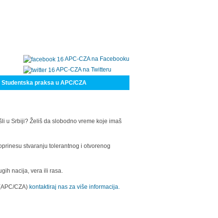
APC-CZA na Facebooku
APC-CZA na Twitteru
Studentska praksa u APC/CZA
šli u Srbiji? Želiš da slobodno vreme koje imaš
oprinesu stvaranju tolerantnog i otvorenog
h nacija, vera ili rasa.
a (APC/CZA)
kontaktiraj nas za više informacija.