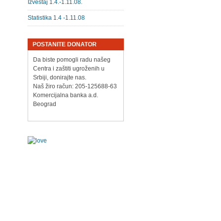
Izveštaj 1.4.-1.11.08.
Statistika 1.4 -1.11.08
POSTANITE DONATOR
Da biste pomogli radu našeg
Centra i zaštiti ugroženih u
Srbiji, donirajte nas.
Naš žiro račun: 205-125688-63
Komercijalna banka a.d.
Beograd