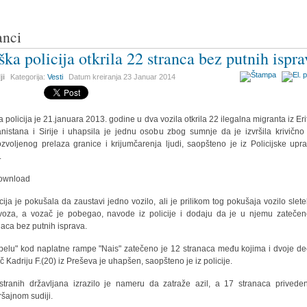
anci
ška policija otkrila 22 stranca bez putnih ispra
ji
Kategorija:
Vesti
Datum kreiranja
23 Januar 2014
a policija je 21.januara 2013. godine u dva vozila otkrila 22 ilegalna migranta iz Erit
nistana i Sirije i uhapsila je jednu osobu zbog sumnje da je izvršila krivično
zvoljenog prelaza granice i krijumčarenja ljudi, saopšteno je iz Policijske upr
.
cija je pokušala da zaustavi jedno vozilo, ali je prilikom tog pokušaja vozilo slete
voza, a vozač je pobegao, navode iz policije i dodaju da je u njemu zateče
naca bez putnih isprava.
pelu" kod naplatne rampe "Nais" zatečeno je 12 stranaca među kojima i dvoje de
č Kadriju F.(20) iz Preševa je uhapšen, saopšteno je iz policije.
stranih državljana izrazilo je nameru da zatraže azil, a 17 stranaca privede
ršajnom sudiji.