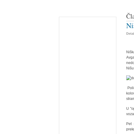
Čl
Ni
Detal
Nišk
Avga
nedo
Nišu
Poli
kolo
stra
U "o
voza
Pet 
prek