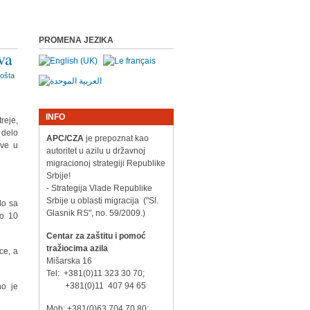
PROMENA JEZIKA
va
INFO
reje,
 delo
APC/CZA
je prepoznat kao
ave u
autoritet u azilu u državnoj
migracionoj strategiji Republike
Srbije!
- Strategija Vlade Republike
Srbije u oblasti migracija ("Sl.
lo sa
Glasnik RS", no. 59/2009.)
no 10
Centar za zaštitu i pomoć
tražiocima azila
ce, a
Mišarska 16
Tel: +381(0)11 323 30 70;
+381(0)11 407 94 65
no je
Mob: +381(0)63 704 70 80;