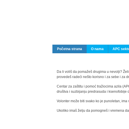
Početna strana
O nama
APC sekto
Da li voliš da pomažeš drugima u nevolji? Želiš
provedeš radeći nešto korisno i za sebe i za 
Centar za zaštitu i pomoć tražiocima azila (AP
društva i suzbijanju predrasuda i ksenofobije 
Volonter može biti svako ko je punoletan, ima 
Ukoliko imaš želju da pomogneš i vremena da s