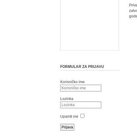
Pri
zatv
godi
FORMULAR ZA PRIJAVU
Korisničko ime
Lozinka
Upamti me