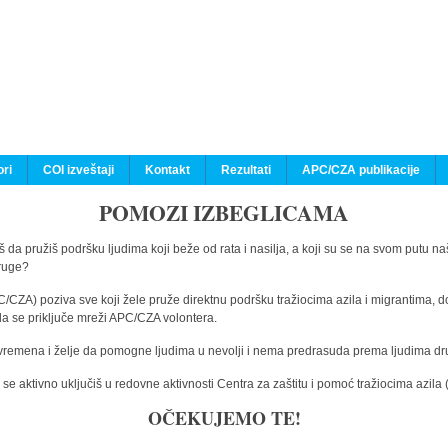
ri
COI izveštaji
Kontakt
Rezultati
APC/CZA publikacije
POMOZI IZBEGLICAMA
 da pružiš podršku ljudima koji beže od rata i nasilja, a koji su se na svom putu na
druge?
C/CZA) poziva sve koji žele pruže direktnu podršku tražiocima azila i migrantima, d
da se priključe mreži APC/CZA volontera.
vremena i želje da pomogne ljudima u nevolji i nema predrasuda prema ljudima drugi
e aktivno uključiš u redovne aktivnosti Centra za zaštitu i pomoć tražiocima azil
OČEKUJEMO TE!