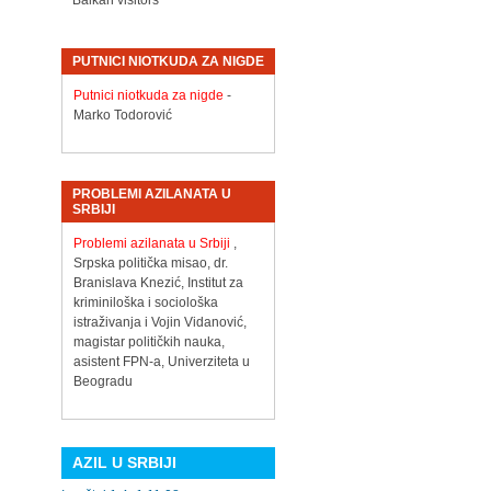
Balkan visitors
PUTNICI NIOTKUDA ZA NIGDE
Putnici niotkuda za nigde
-
Marko Todorović
PROBLEMI AZILANATA U
SRBIJI
Problemi azilanata u Srbiji
,
Srpska politička misao, dr.
Branislava Knezić, Institut za
kriminiloška i sociološka
istraživanja i Vojin Vidanović,
magistar političkih nauka,
asistent FPN-a, Univerziteta u
Beogradu
AZIL U SRBIJI