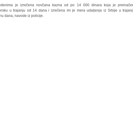
vedenima je izrečena novčana kazna od po 14 000 dinara koja je preinače
orsku u trajanju od 14 dana i izrečena im je mera udaljenja iz Srbije u trajan
nu dana, navode iz policije.