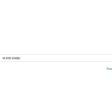
VI STE OVDE:
Powe