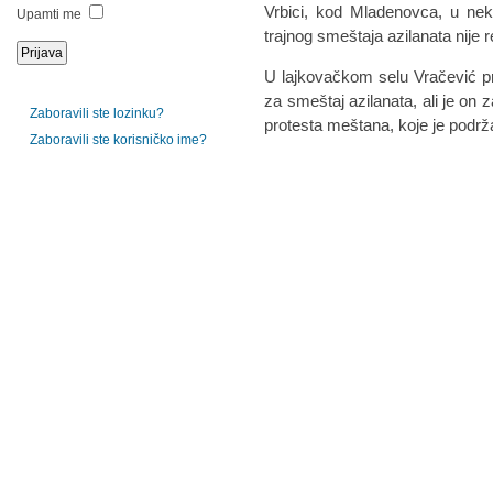
Vrbici, kod Mladenovca, u ne
Upamti me
trajnog smeštaja azilanata nije
U lajkovačkom selu Vračević pro
za smeštaj azilanata, ali je on
Zaboravili ste lozinku?
protesta meštana, koje je podr
Zaboravili ste korisničko ime?