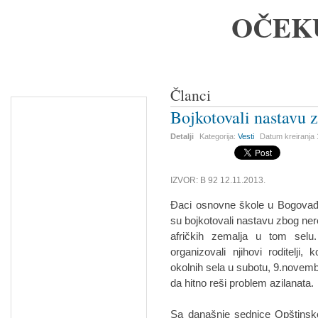
OČEK
Članci
Bojkotovali nastavu 
Detalji
Kategorija:
Vesti
Datum kreiranja
IZVOR: B 92 12.11.2013.
Đaci osnovne škole u Bogovađi
su bojkotovali nastavu zbog nere
afričkih zemalja u tom selu.
organizovali njihovi roditelj
okolnih sela u subotu, 9.novembr
da hitno reši problem azilanata.
Sa današnje sednice Opštinsko