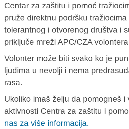
Centar za zaštitu i pomoć tražioci
pruže direktnu podršku tražiocima 
tolerantnog i otvorenog društva i 
priključe mreži APC/CZA volontera
Volonter može biti svako ko je pu
ljudima u nevolji i nema predrasuda
rasa.
Ukoliko imaš želju da pomogneš i 
aktivnosti Centra za zaštitu i po
nas za više informacija.