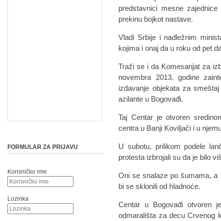
predstavnici mesne zajednice
prekinu bojkot nastave.
Vladi Srbije i nadležnim minis
kojima i onaj da u roku od pet 
Traži se i da Komesarijat za iz
novembra 2013. godine zain
izdavanje objekata za smeštaj
azilante u Bogovađi.
Taj Centar je otvoren sredino
centra u Banji Koviljači i u nj
U subotu, prilikom podele lan
FORMULAR ZA PRIJAVU
protesta izbrojali su da je bilo 
Korisničko ime
Oni se snalaze po šumama, a ni
bi se sklonili od hladnoće.
Lozinka
Centar u Bogovađi otvoren je
odmarališta za decu Crvenog k