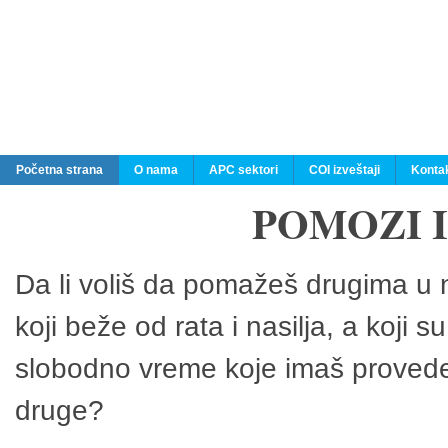
Početna strana
O nama
APC sektori
COI izveštaji
Konta
POMOZI 
Da li voliš da pomažeš drugima u n
koji beže od rata i nasilja, a koji 
slobodno vreme koje imaš provedeš
druge?