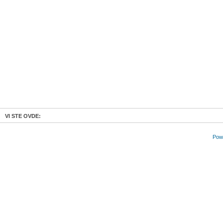
VI STE OVDE:
Powe