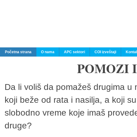
Početna strana
O nama
APC sektori
COI izveštaji
Konta
POMOZI 
Da li voliš da pomažeš drugima u n
koji beže od rata i nasilja, a koji 
slobodno vreme koje imaš provedeš
druge?