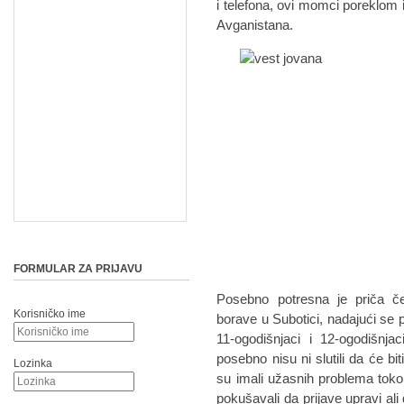
i telefona, ovi momci poreklom iz
Avganistana.
FORMULAR ZA PRIJAVU
Posebno potresna je priča če
Korisničko ime
borave u Subotici, nadajući se p
11-ogodišnjaci i 12-ogodišnjac
posebno nisu ni slutili da će bi
Lozinka
su imali užasnih problema toko
pokušavali da prijave upravi ali