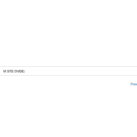
VI STE OVDE:
Powe