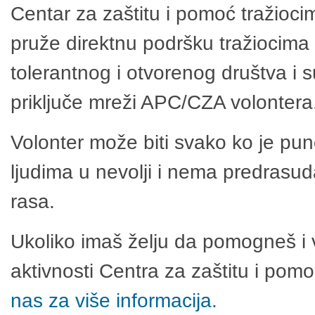
Centar za zaštitu i pomoć tražioci
pruže direktnu podršku tražiocima 
tolerantnog i otvorenog društva i 
priključe mreži APC/CZA volontera
Volonter može biti svako ko je pu
ljudima u nevolji i nema predrasuda
rasa.
Ukoliko imaš želju da pomogneš i 
aktivnosti Centra za zaštitu i po
nas za više informacija.