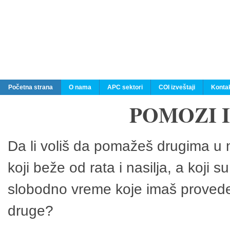
Početna strana
O nama
APC sektori
COI izveštaji
Konta
POMOZI 
Da li voliš da pomažeš drugima u n
koji beže od rata i nasilja, a koji 
slobodno vreme koje imaš provedeš
druge?