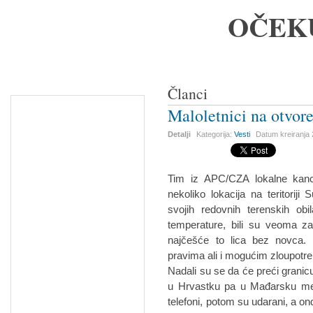
OČEK
Članci
Maloletnici na otvor
Detalji
Kategorija:
Vesti
Datum kreiranja
Tim iz APC/CZA lokalne kancel
nekoliko lokacija na teritoriji
svojih redovnih terenskih obi
temperature, bili su veoma za
najčešće to lica bez novca. 
pravima ali i mogućim zloupotr
Nadali su se da će preći granic
u Hrvastku pa u Mađarsku međ
telefoni, potom su udarani, a 