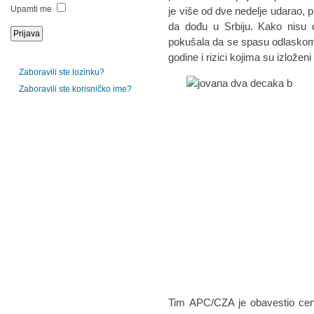
Upamti me
je više od dve nedelje udarao, p
da dođu u Srbiju. Kako nisu d
pokušala da se spasu odlaskom 
godine i rizici kojima su izlože
Zaboravili ste lozinku?
Zaboravili ste korisničko ime?
Tim APC/CZA je obavestio centa