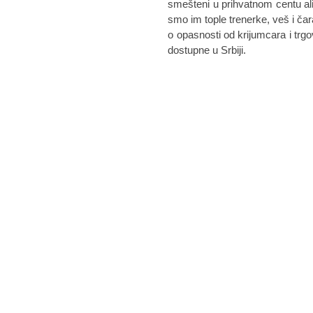
smešteni u prihvatnom centu al
smo im tople trenerke, veš i čarap
o opasnosti od krijumcara i trg
dostupne u Srbiji.