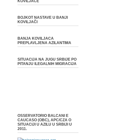
KOVILJAČE
BOJKOT NASTAVE U BANJI
KOVILJAČI
BANJA KOVILJACA
PREPLAVLJENA AZILANTIMA
SITUACIJA NA JUGU SRBIJE PO
PITANJU ILEGALNIH MIGRACIJA
OSSERVATORIO BALCANI E
CAUCASO (OBC), APC/CZA O
SITUACIJI U AZILU U SRBIJI U
2011.