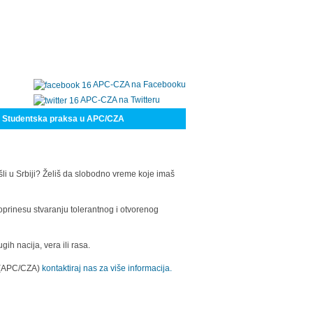
APC-CZA na Facebooku
APC-CZA na Twitteru
Studentska praksa u APC/CZA
šli u Srbiji? Želiš da slobodno vreme koje imaš
oprinesu stvaranju tolerantnog i otvorenog
h nacija, vera ili rasa.
a (APC/CZA)
kontaktiraj nas za više informacija.