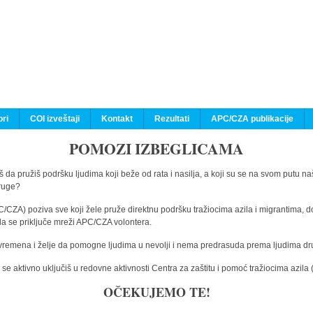
ri
COI izveštaji
Kontakt
Rezultati
APC/CZA publikacije
POMOZI IZBEGLICAMA
 da pružiš podršku ljudima koji beže od rata i nasilja, a koji su se na svom putu na
druge?
C/CZA) poziva sve koji žele pruže direktnu podršku tražiocima azila i migrantima, d
da se priključe mreži APC/CZA volontera.
vremena i želje da pomogne ljudima u nevolji i nema predrasuda prema ljudima drugi
e aktivno uključiš u redovne aktivnosti Centra za zaštitu i pomoć tražiocima azil
OČEKUJEMO TE!