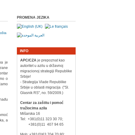
PROMENA JEZIKA
INFO
APC/CZA
je prepoznat kao
ma je
autoritet u azilu u državnoj
trane
migracionoj strategiji Republike
entar
Srbije!
smo o
- Strategija Vlade Republike
ećamo
Srbije u oblasti migracija ("Sl.
Glasnik RS", no. 59/2009.)
 nađu
Centar za zaštitu i pomoć
tražiocima azila
Mišarska 16
pomoć
Tel: +381(0)11 323 30 70;
ka, a
+381(0)11 407 94 65
Mob: +381(0)63 704 70 80;