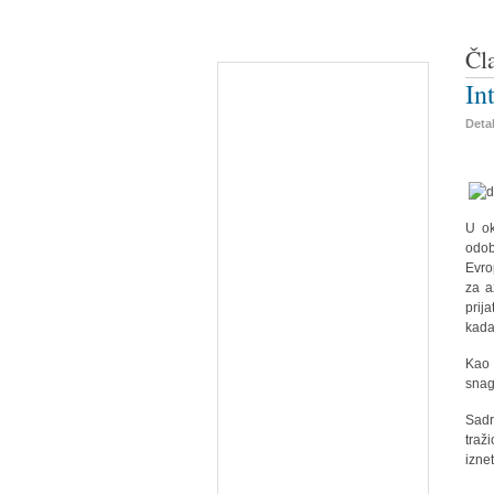
Čl
In
Detal
U ok
odob
Evro
za a
prij
kada
Kao 
snag
Sadr
traž
izne