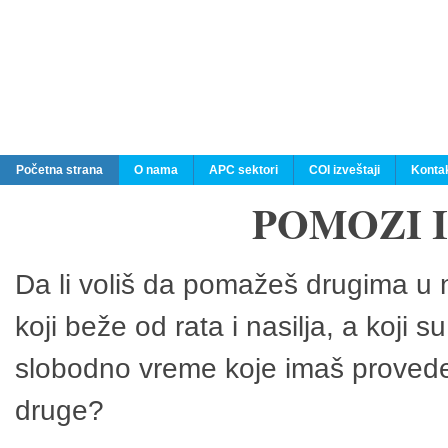
Početna strana
O nama
APC sektori
COI izveštaji
Konta
POMOZI 
Da li voliš da pomažeš drugima u n
koji beže od rata i nasilja, a koji 
slobodno vreme koje imaš provedeš
druge?