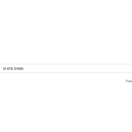
VI STE OVDE:
Powe