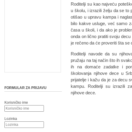
Roditelji su kao najveću poteš
u školu, i izrazili želju da se 
otišao u upravu kampa i naglas
bilo kakve usluge, već samo z
časa u školi, i da ako je probl
onda on lično pratiti svoju decu
je rečeno da će proveriti šta s
Roditelji navode da su njiho
pružaju na taj način što ih svak
ih na domaće zadatke i poma
školovanja njihove dece u Srbi
prijatelje i kažu da je za decu 
kampu. Roditelji su izrazili
FORMULAR ZA PRIJAVU
njihove dece.
Korisničko ime
Lozinka