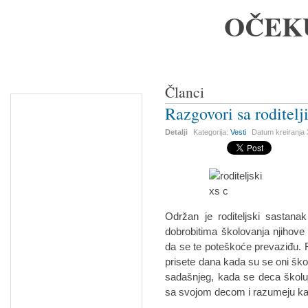
OČEK
Članci
Razgovori sa roditelj
Detalji
Kategorija:
Vesti
Datum kreiranja
Održan je roditeljski sastana
dobrobitima školovanja njihove
da se te poteškoće prevaziđu. R
prisete dana kada su se oni školo
sadašnjeg, kada se deca školu
sa svojom decom i razumeju kak