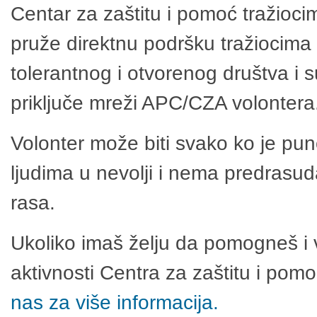
Centar za zaštitu i pomoć tražioci
pruže direktnu podršku tražiocima 
tolerantnog i otvorenog društva i 
priključe mreži APC/CZA volontera
Volonter može biti svako ko je pu
ljudima u nevolji i nema predrasuda
rasa.
Ukoliko imaš želju da pomogneš i 
aktivnosti Centra za zaštitu i po
nas za više informacija.