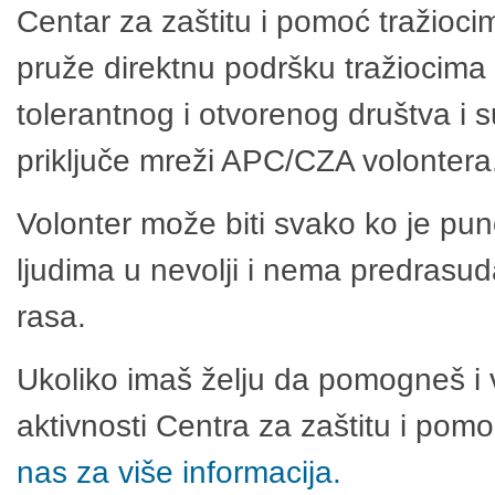
Centar za zaštitu i pomoć tražioci
pruže direktnu podršku tražiocima 
tolerantnog i otvorenog društva i 
priključe mreži APC/CZA volontera
Volonter može biti svako ko je pu
ljudima u nevolji i nema predrasuda
rasa.
Ukoliko imaš želju da pomogneš i 
aktivnosti Centra za zaštitu i po
nas za više informacija.