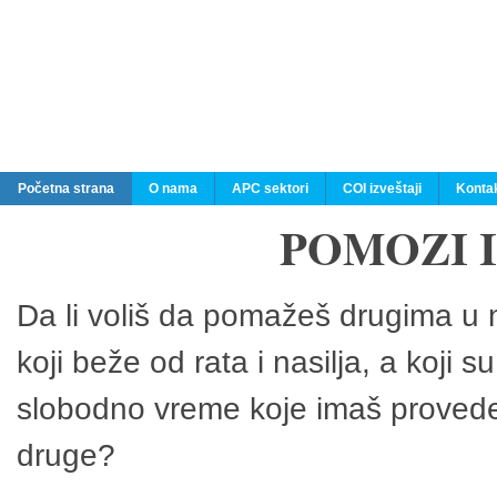
Početna strana
O nama
APC sektori
COI izveštaji
Konta
POMOZI 
Da li voliš da pomažeš drugima u n
koji beže od rata i nasilja, a koji 
slobodno vreme koje imaš provedeš
druge?