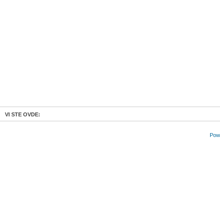
VI STE OVDE:
Powe