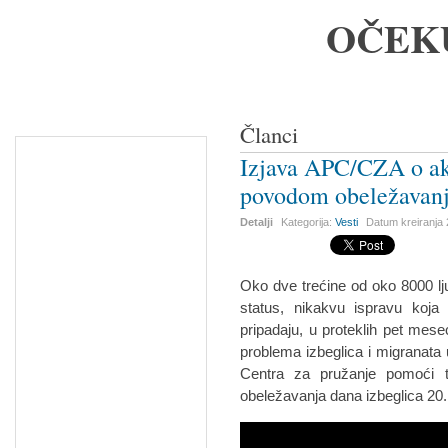
OČEK
Članci
Izjava APC/CZA o akt
povodom obeležavanj
Detalji
Kategorija:
Vesti
Datum kreiranja
Oko dve trećine od oko 8000 ljud
status, nikakvu ispravu koja
pripadaju, u proteklih pet mese
problema izbeglica i migranata u
Centra za pružanje pomoći t
obeležavanja dana izbeglica 20. 