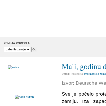
ZEMLJA POREKLA
Mali, godinu 
Detalji
Kategorija:
Informacije o zeml
Izvor: Deutsche We
Sve je počelo prot
zemlju. Iza zapa