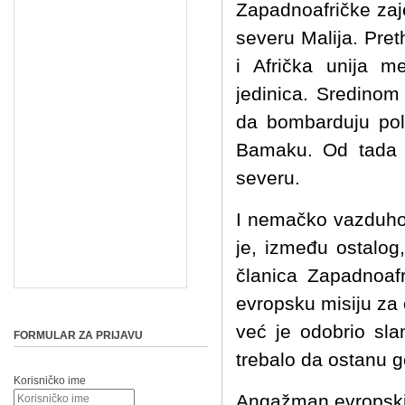
Zapadnoafričke zaj
severu Malija. Pre
i Afrička unija m
jedinica. Sredinom 
da bombarduju polo
Bamaku. Od tada s
severu.
I nemačko vazduhopl
je, između ostalog,
članica Zapadnoafr
evropsku misiju za 
već je odobrio sla
FORMULAR ZA PRIJAVU
trebalo da ostanu 
Korisničko ime
Angažman evropskih