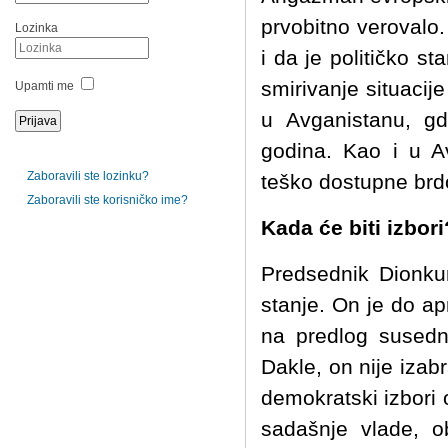
prvobitno verovalo.
Lozinka
i da je političko s
smirivanje situacij
Upamti me
u Avganistanu, gd
godina. Kao i u Av
Zaboravili ste lozinku?
teško dostupne brdo
Zaboravili ste korisničko ime?
Kada će biti izbori
Predsednik Dionkun
stanje. On je do ap
na predlog susedn
Dakle, on nije izab
demokratski izbori 
sadašnje vlade, o