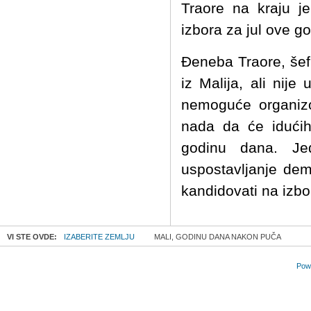
Traore na kraju je
izbora za jul ove g
Đeneba Traore, šef
iz Malija, ali nij
nemoguće organizo
nada da će idućih
godinu dana. Je
uspostavljanje dem
kandidovati na izbo
VI STE OVDE:
IZABERITE ZEMLJU
MALI, GODINU DANA NAKON PUČA
Powe