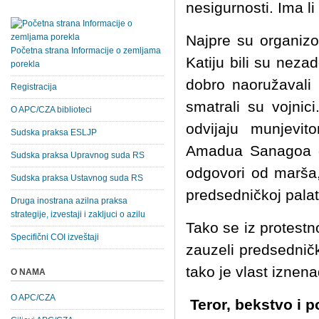
nesigurnosti. Ima l
Najpre su organizo
Početna strana Informacije o zemljama
Katiju bili su neza
porekla
dobro naoružavali 
Registracija
smatrali su vojnic
O APC/CZA biblioteci
odvijaju munjevi
Sudska praksa ESLJP
Amadua Sanagoa ga
Sudska praksa Upravnog suda RS
odgovori od marša,
Sudska praksa Ustavnog suda RS
predsedničkoj pala
Druga inostrana azilna praksa
strategije, izvestaji i zakljuci o azilu
Tako se iz protestn
Specifični COI izveštaji
zauzeli predsednič
tako je vlast iznen
O NAMA
O APC/CZA
Teror, bekstvo i p