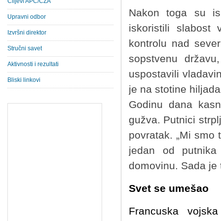
Ciljevi APC/CZA
Nakon toga su isl
Upravni odbor
iskoristili slabos
Izvršni direktor
kontrolu nad sever
Stručni savet
sopstvenu državu,
Aktivnosti i rezultati
uspostavili vladavi
Bliski linkovi
je na stotine hilja
Godinu dana kasni
gužva. Putnici strpl
povratak. „Mi smo 
jedan od putnika
domovinu. Sada je 
Svet se umešao
Francuska vojska