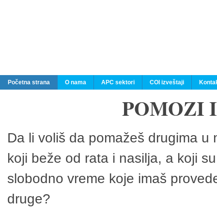
Početna strana
O nama
APC sektori
COI izveštaji
Konta
POMOZI 
Da li voliš da pomažeš drugima u n
koji beže od rata i nasilja, a koji 
slobodno vreme koje imaš provedeš
druge?