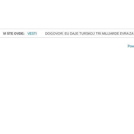
VI STE OVDE:
VESTI
DOGOVOR: EU DAJE TURSKOJ TRI MILIJARDE EVRA ZA 
Powe