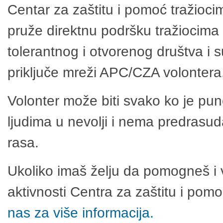
Centar za zaštitu i pomoć tražioci
pruže direktnu podršku tražiocima 
tolerantnog i otvorenog društva i 
priključe mreži APC/CZA volontera
Volonter može biti svako ko je pu
ljudima u nevolji i nema predrasuda
rasa.
Ukoliko imaš želju da pomogneš i 
aktivnosti Centra za zaštitu i po
nas za više informacija.