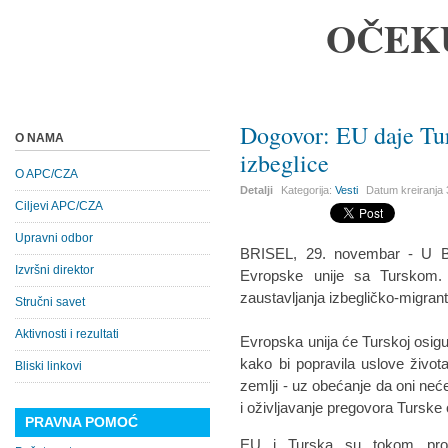
OČEK
Dogovor: EU daje Turs
O NAMA
izbeglice
O APC/CZA
Detalji
Kategorija:
Vesti
Datum kreiranja
Ciljevi APC/CZA
Upravni odbor
BRISEL, 29. novembar - U Br
Izvršni direktor
Evropske unije sa Turskom. 
zaustavljanja izbegličko-migran
Stručni savet
Aktivnosti i rezultati
Evropska unija će Turskoj osigura
kako bi popravila uslove života
Bliski linkovi
zemlji - uz obećanje da oni neć
i oživljavanje pregovora Turske
PRAVNA POMOĆ
EU i Turska su tokom proš