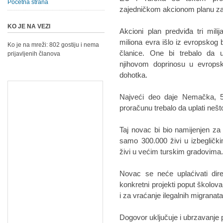
Početna strana
zajedničkom akcionom planu za
KO JE NA VEZI
Akcioni plan predviđa tri mil
miliona evra išlo iz evropskog b
Ko je na mreži: 802 gostiju i nema
članice. One bi trebalo da up
prijavljenih članova
njihovom doprinosu u evrops
dohotka.
Najveći deo daje Nemačka, 5
proračunu trebalo da uplati nešt
Taj novac bi bio namijenjen za 
samo 300.000 živi u izbegličk
živi u većim turskim gradovima
Novac se neće uplaćivati dire
konkretni projekti poput školova
i za vraćanje ilegalnih migranata
Dogovor uključuje i ubrzavanje