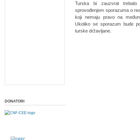
Turska bi zauzvrat trebal
sprovođenjem sporazuma o readm
koji nemaju pravo na međuna
Ukoliko se sporazum bude po
turske državljane.
DONATORI