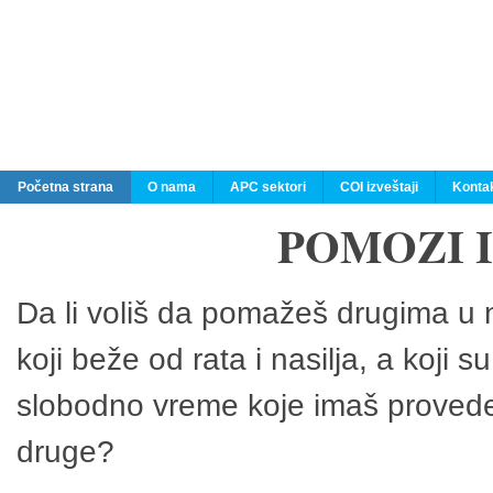
Početna strana
O nama
APC sektori
COI izveštaji
Konta
POMOZI 
Da li voliš da pomažeš drugima u n
koji beže od rata i nasilja, a koji 
slobodno vreme koje imaš provedeš
druge?