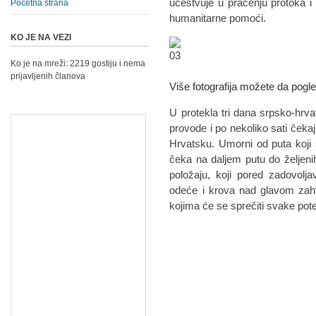
učestvuje u praćenju protoka i p
Početna strana
humanitarne pomoći.
KO JE NA VEZI
Ko je na mreži: 2219 gostiju i nema
prijavljenih članova
Više fotografija možete da pogl
U protekla tri dana srpsko-hrvat
provode i po nekoliko sati čeka
Hrvatsku. Umorni od puta koji 
čeka na daljem putu do željenih 
položaju, koji pored zadovolj
odeće i krova nad glavom zahte
kojima će se sprečiti svake pote