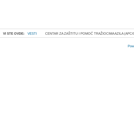
VI STE OVDE:
VESTI
CENTAR ZA ZAŠTITU I POMOĆ TRAŽIOCIMA AZILA (APC/
Powe