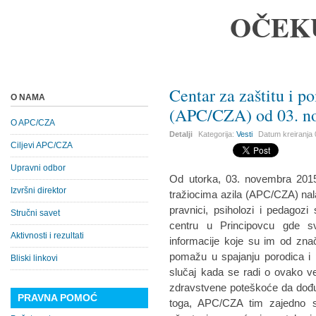
OČEK
Centar za zaštitu i p
O NAMA
(APC/CZA) od 03. no
O APC/CZA
Detalji
Kategorija:
Vesti
Datum kreiranja
Ciljevi APC/CZA
Upravni odbor
Od utorka, 03. novembra 2015
Izvršni direktor
tražiocima azila (APC/CZA) na
pravnici, psiholozi i pedagoz
Stručni savet
centru u Principovcu gde sv
Aktivnosti i rezultati
informacije koje su im od znača
pomažu u spajanju porodica i pri
Bliski linkovi
slučaj kada se radi o ovako ve
zdravstvene poteškoće da dođu
PRAVNA POMOĆ
toga, APC/CZA tim zajedno s