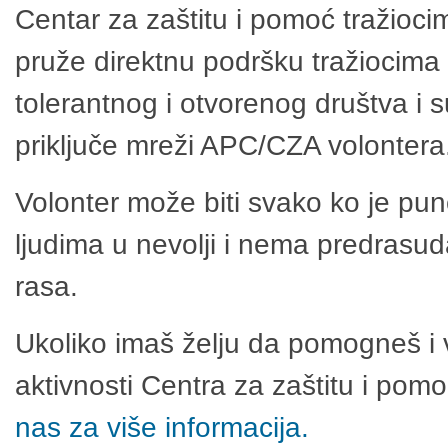
Centar za zaštitu i pomoć tražioci
pruže direktnu podršku tražiocima 
tolerantnog i otvorenog društva i 
priključe mreži APC/CZA volontera
Volonter može biti svako ko je pu
ljudima u nevolji i nema predrasuda
rasa.
Ukoliko imaš želju da pomogneš i 
aktivnosti Centra za zaštitu i po
nas za više informacija.