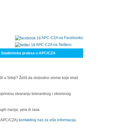
APC-CZA na Facebooku
APC-CZA na Twitteru
Studentska praksa u APC/CZA
šli u Srbiji? Želiš da slobodno vreme koje imaš
oprinesu stvaranju tolerantnog i otvorenog
h nacija, vera ili rasa.
a (APC/CZA)
kontaktiraj nas za više informacija.