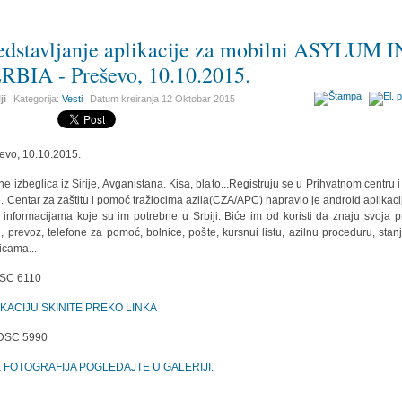
edstavljanje aplikacije za mobilni ASYLUM I
RBIA - Preševo, 10.10.2015.
ji
Kategorija:
Vesti
Datum kreiranja
12 Oktobar 2015
evo, 10.10.2015.
ine izbeglica iz Sirije, Avganistana. Kisa, blato...Registruju se u Prihvatnom centru i
e. Centar za zaštitu i pomoć tražiocima azila(CZA/APC) napravio je android aplikaci
 informacijama koje su im potrebne u Srbiji. Biće im od koristi da znaju svoja p
, prevoz, telefone za pomoć, bolnice, pošte, kursnui listu, azilnu proceduru, stan
icama...
IKACIJU SKINITE PREKO LINKA
E FOTOGRAFIJA POGLEDAJTE U GALERIJI.