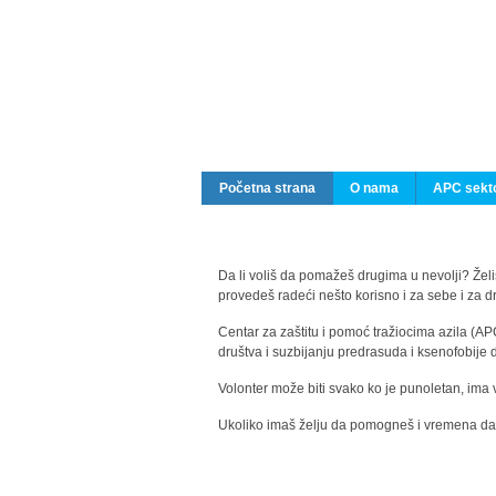
Početna strana
O nama
APC sekto
Da li voliš da pomažeš drugima u nevolji? Želiš
provedeš radeći nešto korisno i za sebe i za 
Centar za zaštitu i pomoć tražiocima azila (AP
društva i suzbijanju predrasuda i ksenofobije 
Volonter može biti svako ko je punoletan, ima 
Ukoliko imaš želju da pomogneš i vremena da s