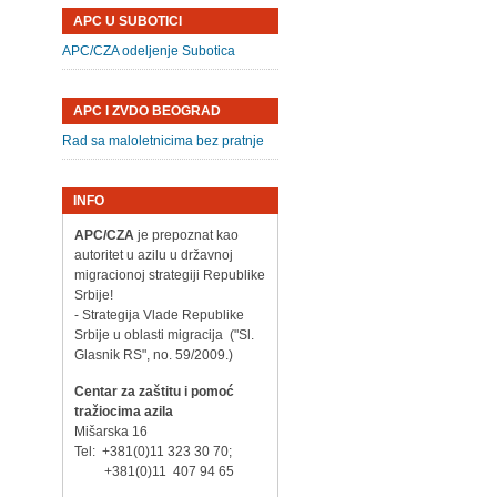
APC U SUBOTICI
APC/CZA odeljenje Subotica
APC I ZVDO BEOGRAD
Rad sa maloletnicima bez pratnje
INFO
APC/CZA
je prepoznat kao
autoritet u azilu u državnoj
migracionoj strategiji Republike
Srbije!
- Strategija Vlade Republike
Srbije u oblasti migracija ("Sl.
Glasnik RS", no. 59/2009.)
Centar za zaštitu i pomoć
tražiocima azila
Mišarska 16
Tel: +381(0)11 323 30 70;
+381(0)11 407 94 65