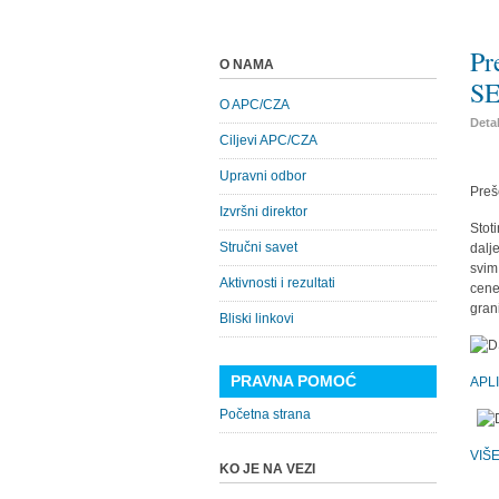
Pr
O NAMA
SE
O APC/CZA
Detal
Ciljevi APC/CZA
Upravni odbor
Preš
Izvršni direktor
Stot
Stručni savet
dalj
svim
Aktivnosti i rezultati
cene
gran
Bliski linkovi
PRAVNA POMOĆ
APL
Početna strana
VIŠ
KO JE NA VEZI