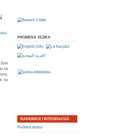
N
PROMENA JEZIKA
 žure
ju sa
rava,
je na
RADIONICE I INTEGRACIJA
Početna strana