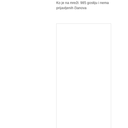
Ko je na mreži: 985 gostiju i nema
prijavljenih članova