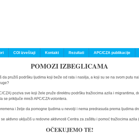
ri
COI izveštaji
Kontakt
Rezultati
APC/CZA publikacije
POMOZI IZBEGLICAMA
 da pružiš podršku ljudima koji beže od rata i nasilja, a koji su se na svom putu na
druge?
C/CZA) poziva sve koji žele pruže direktnu podršku tražiocima azila i migrantima, d
da se priključe mreži APC/CZA volontera.
vremena i želje da pomogne ljudima u nevolji i nema predrasuda prema ljudima drugi
e aktivno uključiš u redovne aktivnosti Centra za zaštitu i pomoć tražiocima azil
OČEKUJEMO TE!