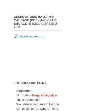
OSSERVATORIO BALCANI E
CAUCASO (OBC), APC/CZA O
SITUACIJI U AZILU U SRBIJI U
2011.
THE CROSSING POINT
Economist,
Tim Judah-
Illegal immigration
The crossing point
Would-be immigrants to Europe
can go almost anywhere—for a