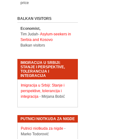
price
BALKAN VISITORS
Economist,
Tim Judah-
Asylum-seekers in
Serbia and Kosovo
Balkan visitors
IMIGRACIJA U SRBIJI:
STANJE I PERSPEKTIVE,
TOLERANCIJA I
INTEGRACIJA
Imigracija u Srbiji: Stanje i
perspektive, tolerancija i
integracija
- Mirjana Bobić
PUTNICI NIOTKUDA ZA NIGDE
Putnici niotkuda za nigde
-
Marko Todorović